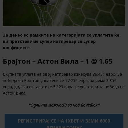
За денес во рамките на категоријата со уплатите ќе
ви претставиме супер натпревар со супер
коефициент.
Брајтон – Астон Вила – 1 @ 1.65
Вкупната уплата на овој натпревар изнесува 86.431 евро. За
победа на Брајтон уплатени се 77.254 евра, за реми 3.854
евра, додека останатите 5.323 евра се уплатени за победа на
Астон Вила.
*Одлична можност за нов почеток*
РЕГИСТРИРАЈ СЕ НА 1XBET И ЗЕМИ 6000