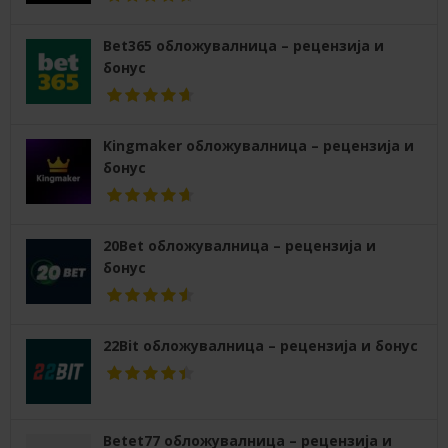
Bet365 обложувалница – рецензија и
бонус
Kingmaker обложувалница – рецензија и
бонус
20Bet обложувалница – рецензија и
бонус
22Bit обложувалница – рецензија и бонус
Betet77 обложувалница – рецензија и