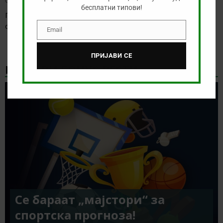
бесплатни типови!
Пред нас е ден со одлична понуда, а за многу кратко ќе го
одбележиме официјалниот
[…]
Email
Email
ПРИЈАВИ СЕ
НАЈНОВИ БОНУС ВЕСТИ
Се бараат „мајстори“ за
спортска прогноза!