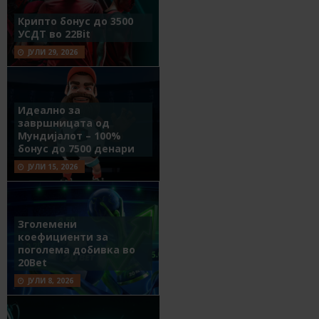
Крипто бонус до 3500
УСДТ во 22Bit
ЈУЛИ 29, 2026
Идеално за
завршницата од
Мундијалот – 100%
бонус до 7500 денари
ЈУЛИ 15, 2026
Зголемени
коефициенти за
поголема добивка во
20Bet
ЈУЛИ 8, 2026