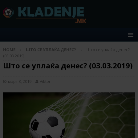
HOME
ШТО СЕ УПЛАЌА ДЕНЕС?
Што се уплаќа денес?
(03.03.2019)
Што се уплаќа денес? (03.03.2019)
март 3, 2019
Viktor