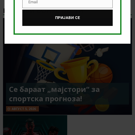
Email
Email
НАЈНОВИ БОНУС ВЕСТИ
ПРИЈАВИ СЕ
Се бараат „мајстори“ за
спортска прогноза!
АВГУСТ 5, 2026