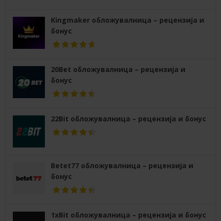
Kingmaker обложувалница – рецензија и
бонус
20Bet обложувалница – рецензија и
бонус
22Bit обложувалница – рецензија и бонус
Betet77 обложувалница – рецензија и
бонус
1xBit обложувалница – рецензија и бонус