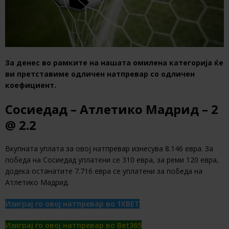
За денес во рамките на нашата омилена категорија ќе
ви претставиме одличен натпревар со одличен
коефициент.
Сосиедад – Атлетико Мадрид – 2
@ 2.2
Вкупната уплата за овој натпревар изнесува 8.146 евра. За
победа на Сосиедад уплатени се 310 евра, за реми 120 евра,
додека останатите 7.716 евра се уплатени за победа на
Атлетико Мадрид.
Изиграј го овој натпревар во 1XBET
Изиграј го овој натпревар во Bet365