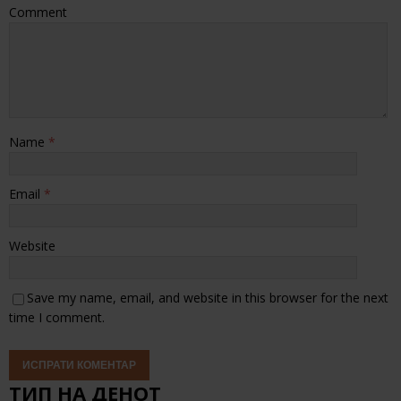
Comment
Name
*
Email
*
Website
Save my name, email, and website in this browser for the next
time I comment.
ТИП НА ДЕНОТ