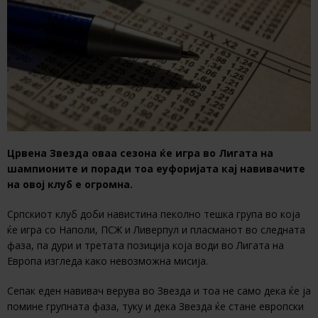
Црвена Звезда оваа сезона ќе игра во Лигата на
шампионите и поради тоа еуфоријата кај навивачите
на овој клуб е огромна.
Српскиот клуб доби навистина пеколно тешка група во која
ќе игра со Наполи, ПСЖ и Ливерпул и пласманот во следната
фаза, па дури и третата позиција која води во Лигата на
Европа изгледа како невозможна мисија.
Сепак еден навивач верува во Звезда и тоа не само дека ќе ја
помине групната фаза, туку и дека Звезда ќе стане европски