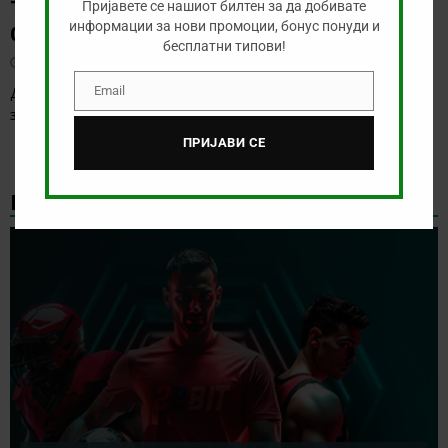
Тикет на денот (понеделник,
Пријавете се нашиот билтен за да добивате
информации за нови промоции, бонус понуди и
03.08.2026)
бесплатни типови!
август 3, 2026
Email
Денес понудата не е кој знае колку атрактивна, но тоа не
Email
значи дека ќе ве
[…]
ПРИЈАВИ СЕ
НАЈНОВИ БОНУС ВЕСТИ