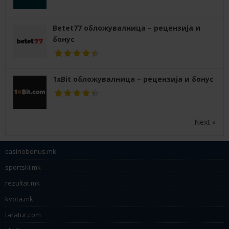
Betet77 обложувалница – рецензија и
бонус
1xBit обложувалница – рецензија и бонус
Next »
casinobonus.mk
sportski.mk
rezultat.mk
kvota.mk
taratur.com