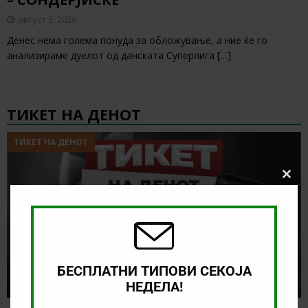
август 3, 2026
Денес нема голема понуда за обложување, а ние ќе го
анализираме дуелот од данската Суперлига
[…]
ТИКЕТ НА ДЕНОТ
ТИКЕТ НА ДЕНОТ
Clos
this
modu
БЕСПЛАТНИ ТИПОВИ СЕКОЈА
НЕДЕЛА!