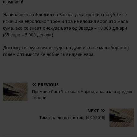
шампион!
Навивачот се обложил на Звезда дека српскиот клуб ќе се
искачи на европскиот трон и тоа не вложил воопшто мала
сума, ако се знаат очекувањата од Звезда – 10.000 динари
(85 евра – 5.000 денари).
Доколку се случи некое чудо, па дури и тоа е мал збор овој
голем оптимиста ќе добие 169 илјади евра.
PREVIOUS
Премиер Лига 5-то коло: Најава, анализа и предлог
типови
NEXT
Тикет на денот (петок, 14.09.2018)