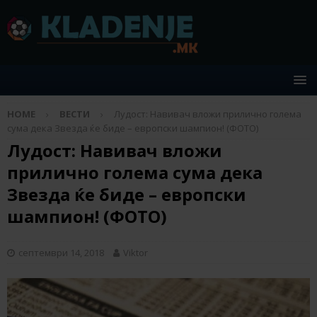
HOME
ВЕСТИ
Лудост: Навивач вложи прилично голема
сума дека Звезда ќе биде – европски шампион! (ФОТО)
Лудост: Навивач вложи
прилично голема сума дека
Звезда ќе биде – европски
шампион! (ФОТО)
септември 14, 2018
Viktor