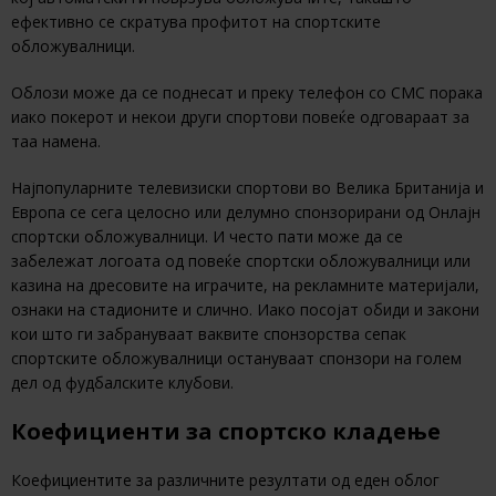
ефективно се скратува профитот на спортските
обложувалници.
Облози може да се поднесат и преку телефон со СМС порака
иако покерот и некои други спортови повеќе одговараат за
таа намена.
Најпопуларните телевизиски спортови во Велика Британија и
Европа се сега целосно или делумно спонзорирани од Онлајн
спортски обложувалници. И често пати може да се
забележат логоата од повеќе спортски обложувалници или
казина на дресовите на играчите, на рекламните материјали,
ознаки на стадионите и слично. Иако посојат обиди и закони
кои што ги забрануваат ваквите спонзорства сепак
спортските обложувалници остануваат спонзори на голем
дел од фудбалските клубови.
Коефициенти за спортско кладење
Коефициентите за различните резултати од еден облог