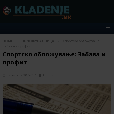
HOME
ОБЛОЖУВАЛНИЦА
Спортско обложување:
Забава и профит
Спортско обложување: Забава и
профит
октомври 20, 2017
Antonio