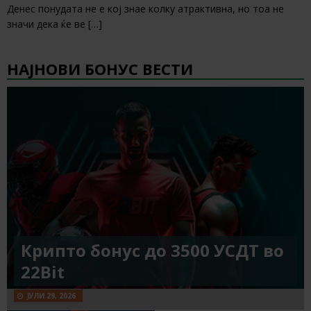
Денес понудата не е кој знае колку атрактивна, но тоа не
значи дека ќе ве
[…]
НАЈНОВИ БОНУС ВЕСТИ
Крипто бонус до 3500 УСДТ во
22Bit
ЈУЛИ 29, 2026