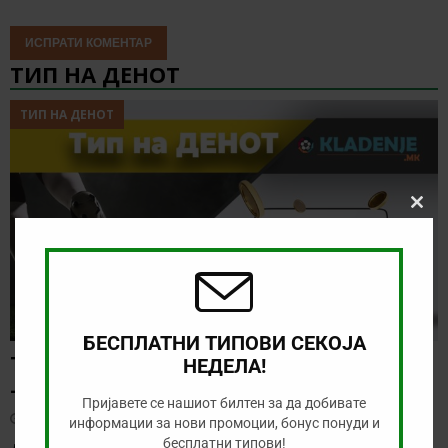
ТИП НА ДЕНОТ
ТИП НА ДЕНОТ
Clos
this
modu
БЕСПЛАТНИ ТИПОВИ СЕКОЈА
ТИП НА ДЕНОТ (03.08.2026, 19:00) ОДЕНСЕ
НЕДЕЛА!
– СОНДЕРЈИСКЕ
Пријавете се нашиот билтен за да добивате
август 3, 2026
информации за нови промоции, бонус понуди и
бесплатни типови!