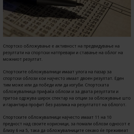
Спортско обложување е активност на предвидување на
резултати на спортски натпревари и ставање на облог на
можниот резултат.
Спортските обложувалници имаат улога на пазар за
спортски облози кои најчесто имаат двоен резултат. Еден
тим може или да победи или да изгуби. Спортската
обложувалница прифаќа облози и за двата резултати и
притоа одржува широк спектар на опции за обложување што
и гарантира профит без разлика на резултатот на облогот.
Спортските обложувалници најчесто имаат 11 на 10
предност над своите корисници, за помали облози односот е
близу 6 на 5, така да обложувалниците секако ќе преживеат