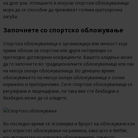
на долг рок. Успешните и искусни спортски обложувалници
мора да се способни да преживеат голема краткорочна
загуба.
Започнете со спортско обложување
Спортска обложувалница е организација или личност која
прима облози за спортски или други натпревари со
претходно договорени коефициенти. Вашето кладење може
да го започнете во традиционалните обложувалници или пак
на некоја онлајн обложувалница. Во денешно време
обложувањето на некоја онлајн обложувалница е сосем
нормално и препорачливо. Сите спортски обложувалници се
регулирани и лиценцирани, па така вие сте безбедни и
безбедно може да се кладите.
Во последно време се зголемува и бројот на обложувачи кои
што користат обложување на размена, како што е Betfair,
кој автоматски ги поврзува обложувачите, такашто