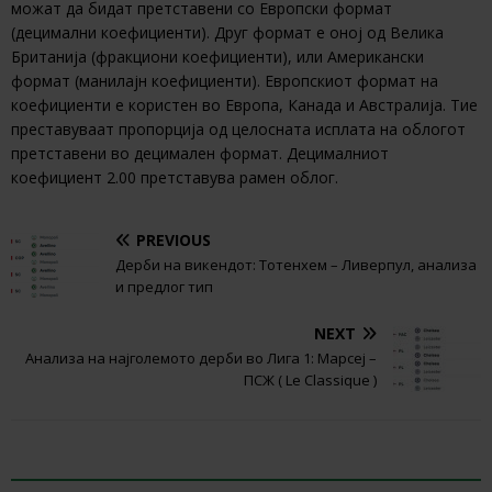
можат да бидат претставени со Европски формат
(децимални коефициенти). Друг формат е оној од Велика
Британија (фракциони коефициенти), или Американски
формат (манилајн коефициенти). Европскиот формат на
коефициенти е користен во Европа, Канада и Австралија. Тие
преставуваат пропорција од целосната исплата на облогот
претставени во децимален формат. Децималниот
коефициент 2.00 претставува рамен облог.
PREVIOUS
Дерби на викендот: Тотенхем – Ливерпул, анализа
и предлог тип
NEXT
Анализа на најголемото дерби во Лига 1: Марсеј –
ПСЖ ( Le Classique )
BE THE FIRST TO COMMENT