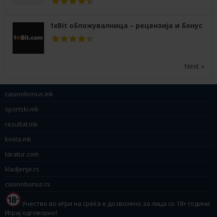
1xBit обложувалница – рецензија и бонус
Next »
casinobonus.mk
sportski.mk
rezultat.mk
kvota.mk
taratur.com
kladjenje.rs
casinobonus.rs
Учество во игри на среќа е дозволено за лица со 18+ години.
Играј одговорно!