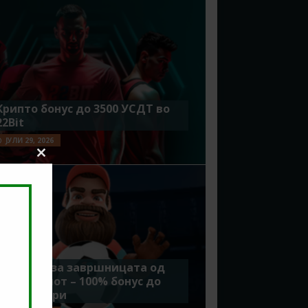
Крипто бонус до 3500 УСДТ во
22Bit
ЈУЛИ 29, 2026
Close
this
module
Идеално за завршницата од
Мундијалот – 100% бонус до
7500 денари