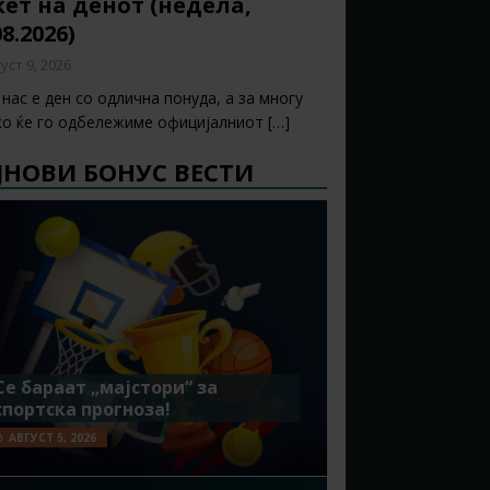
ет на денот (недела,
08.2026)
уст 9, 2026
нас е ден со одлична понуда, а за многу
ко ќе го одбележиме официјалниот
[…]
ЈНОВИ БОНУС ВЕСТИ
Се бараат „мајстори“ за
спортска прогноза!
АВГУСТ 5, 2026