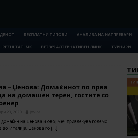
 ДЕНОТ
БЕСПЛАТНИ ТИПОВИ
АНАЛИЗА НА НАТПРЕВАРИ
REZULTATI MK
BET365 АЛТЕРНАТИВЕН ЛИНК
ТУРНИРИ
ТИ
ТИП
а – Џенова: Домаќинот по прва
а на домашен терен, гостите со
ренер
ри 23, 2020
Jovica
 домаќин на Џенова и овој меч привлекува големо
 во Италија. Џенова го
[…]