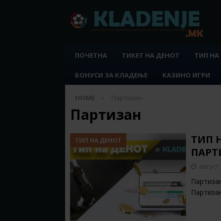
ПОЧЕТНА
ТИКЕТ НА ДЕНОТ
ТИП НА
БОНУСИ ЗА КЛАДЕЊЕ
КАЗИНО ИГРИ
HOME
Партизан
Партизан
ТИП Н
ТИП НА ДЕНОТ
ПАРТ
август 
Партизан
Партиза