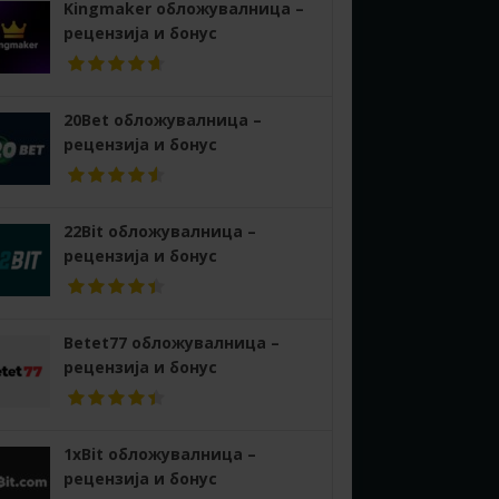
Kingmaker обложувалница –
рецензија и бонус
20Bet обложувалница –
рецензија и бонус
22Bit обложувалница –
рецензија и бонус
Betet77 обложувалница –
рецензија и бонус
1xBit обложувалница –
рецензија и бонус