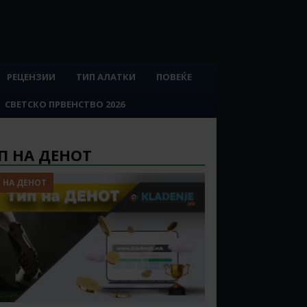
РЕЦЕНЗИИ
ТИП АЛАТКИ
ПОВЕЌЕ
СВЕТСКО ПРВЕНСТВО 2026
П НА ДЕНОТ
 НА ДЕНОТ