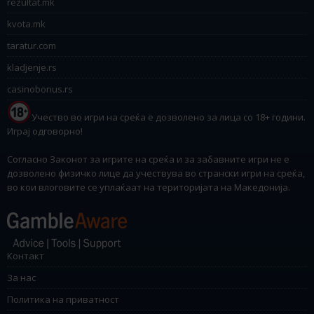
rezultat.mk
kvota.mk
taratur.com
kladjenje.rs
casinobonus.rs
Учество во игри на среќа е дозволено за лица со 18+ години.
Играј одговорно!
Согласно Законот за игрите на среќа и за забавните игри не е
дозволено физичко лице да учествува во странски игри на среќа,
во кои влоговите се уплаќаат на територијата на Македонија.
Контакт
За нас
Политика на приватност