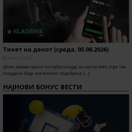
Тикет на денот (среда, 05.08.2026)
август 5, 2026
Денес имаме нешто послаба понуда, но затоа веќе утре таа
понуда ќе биде значително подобрена.
[…]
НАЈНОВИ БОНУС ВЕСТИ