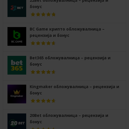
22Bet обложувалница – рецензија и
бонус
BC Game крипто обложувалница –
рецензија и бонус
Bet365 обложувалница – рецензија и
бонус
Kingmaker обложувалница – рецензија и
бонус
20Bet обложувалница – рецензија и
бонус