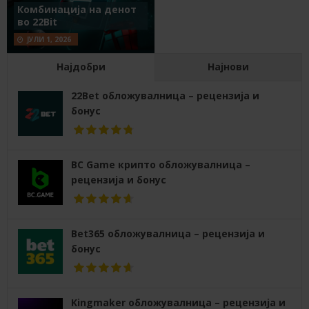
Комбинација на денот
во 22Bit
ЈУЛИ 1, 2026
Најдобри
Најнови
22Bet обложувалница – рецензија и
бонус
BC Game крипто обложувалница –
рецензија и бонус
Bet365 обложувалница – рецензија и
бонус
Kingmaker обложувалница – рецензија и