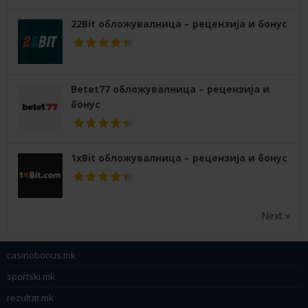
22Bit обложувалница – рецензија и бонус
Betet77 обложувалница – рецензија и
бонус
1xBit обложувалница – рецензија и бонус
Next »
casinobonus.mk
sportski.mk
rezultat.mk