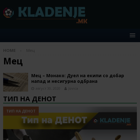
HOME
Мец
Мец
Мец – Монако: Дуел на екипи со добар
напад и несигурна одбрана
август 30, 2020
Jovica
ТИП НА ДЕНОТ
ТИП НА ДЕНОТ