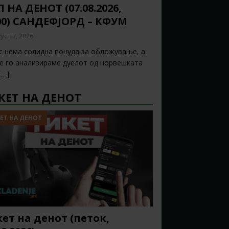
 НА ДЕНОТ (07.08.2026,
00) САНДЕФЈОРД – КФУМ
уст 7, 2026
с нема солидна понуда за обложување, а
ќе го анализираме дуелот од норвешката
[…]
КЕТ НА ДЕНОТ
ЕТ НА ДЕНОТ
ет на денот (петок,