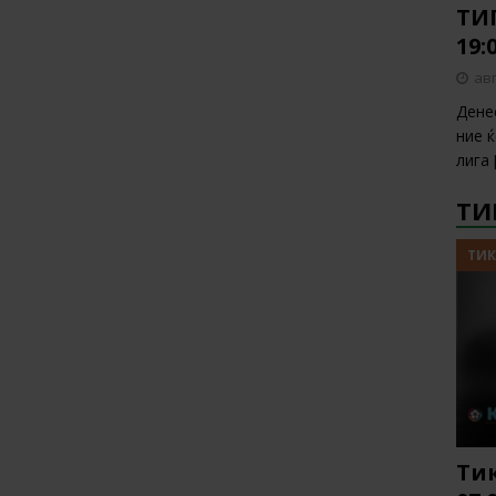
ТИП
19:
авг
Дене
ние 
лига
ТИ
ТИК
Тик