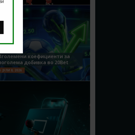
ви
Зголемени коефициенти за
поголема добивка во 20Bet
ЈУЛИ 8, 2026