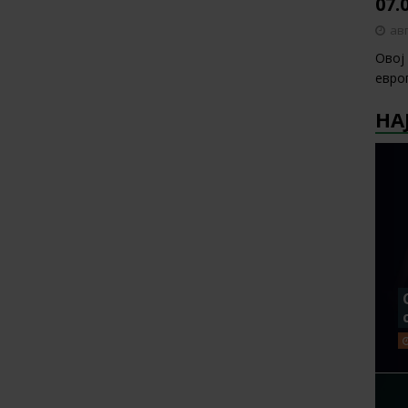
07.
авг
Овој
европ
НА