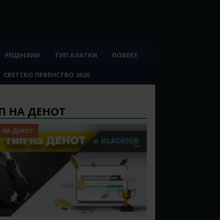
РЕЦЕНЗИИ
ТИП АЛАТКИ
ПОВЕЌЕ
СВЕТСКО ПРВЕНСТВО 2026
П НА ДЕНОТ
 НА ДЕНОТ