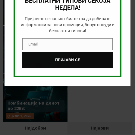
БЕСПЛАТНИ ТИПОВИ СЕКОЈА
завршницата од
Мундијалот – 100%
НЕДЕЛА!
бонус до 7500 денари
Пријавете се нашиот билтен за да добивате
ЈУЛИ 15, 2026
информации за нови промоции, бонус понуди и
бесплатни типови!
Зголемени
Email
Email
коефициенти за
поголема добивка во
20Bet
ПРИЈАВИ СЕ
ЈУЛИ 8, 2026
Комбинација на денот
во 22Bit
ЈУЛИ 1, 2026
Најдобри
Најнови