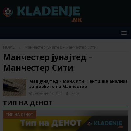
HOME
Манчестер јунајтед – Манчестер Сити
Манчестер јунајтед –
Манчестер Сити
Ман.Јунајтед – Ман.Сити: Тактичка анализа
за дербито на Манчестер
декември 12, 2020
Jovica
ТИП НА ДЕНОТ
ТИП НА ДЕНОТ