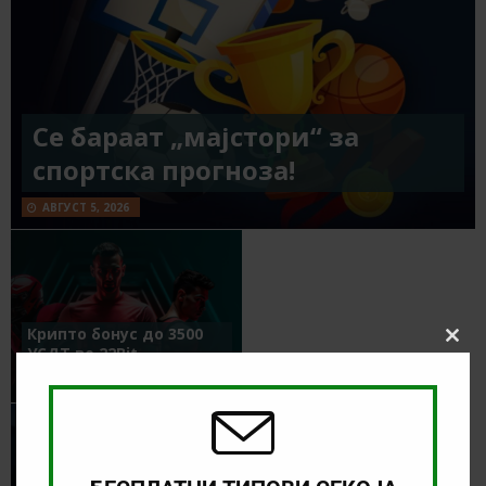
Се бараат „мајстори“ за
спортска прогноза!
АВГУСТ 5, 2026
Крипто бонус до 3500
Clos
УСДТ во 22Bit
this
modu
ЈУЛИ 29, 2026
Идеално за