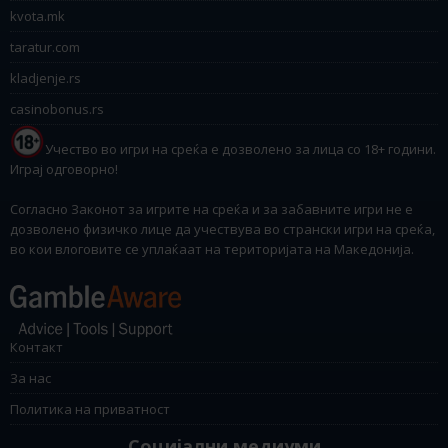
kvota.mk
taratur.com
kladjenje.rs
casinobonus.rs
Учество во игри на среќа е дозволено за лица со 18+ години.
Играј одговорно!
Согласно Законот за игрите на среќа и за забавните игри не е
дозволено физичко лице да учествува во странски игри на среќа,
во кои влоговите се уплаќаат на територијата на Македонија.
Контакт
За нас
Политика на приватност
Социјални медиуми