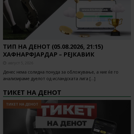
ТИП НА ДЕНОТ (05.08.2026, 21:15)
ХАФНАРФЈАРДАР – РЕЈКАВИК
август 5, 2026
Денес нема солидна понуда за обложување, а ние ќе го
анализираме дуелот од исландската лига
[…]
ТИКЕТ НА ДЕНОТ
ТИКЕТ НА ДЕНОТ