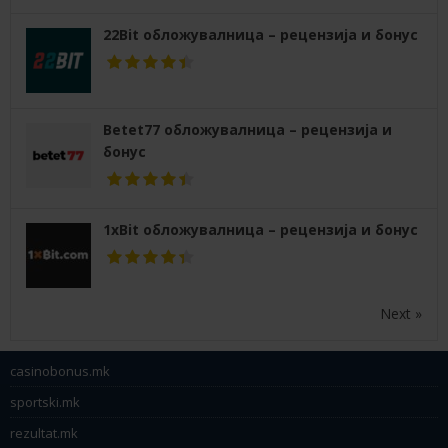
22Bit обложувалница – рецензија и бонус
Betet77 обложувалница – рецензија и
бонус
1xBit обложувалница – рецензија и бонус
Next »
casinobonus.mk
sportski.mk
rezultat.mk