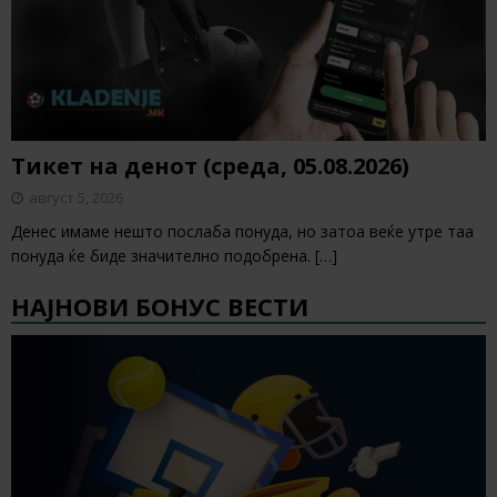
Тикет на денот (среда, 05.08.2026)
август 5, 2026
Денес имаме нешто послаба понуда, но затоа веќе утре таа
понуда ќе биде значително подобрена.
[…]
НАЈНОВИ БОНУС ВЕСТИ