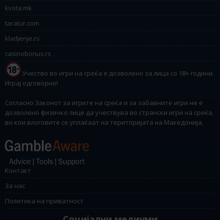
kvota.mk
taratur.com
kladjenje.rs
casinobonus.rs
Учество во игри на среќа е дозволено за лица со 18+ години.
Играј одговорно!
Согласно Законот за игрите на среќа и за забавните игри не е
дозволено физичко лице да учествува во странски игри на среќа,
во кои влоговите се уплаќаат на територијата на Македонија.
Контакт
За нас
Политика на приватност
Социјални медиуми