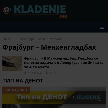
HOME
Фрајбург – Менхенгладбах
Фрајбург – Менхенгладбах
Фрајбург – Б.Менхенгладбах: Гладбах со
полесна задача од Леверкузен во битката
за 4-то место
јуни 5, 2020
Jovica
ТИП НА ДЕНОТ
ТИП НА ДЕНОТ