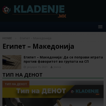
HOME
Египет – Македонија
Египет – Македонија
Египет – Македонија: Да се поправи играта
против фаворитот во групата на СП
јануари 15, 2021
Jovica
ТИП НА ДЕНОТ
ТИП НА ДЕНОТ