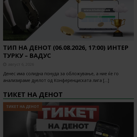
ТИП НА ДЕНОТ (06.08.2026, 17:00) ИНТЕР
ТУРКУ – ВАДУС
август 6, 2026
Денес има солидна понуда за обложување, а ние ќе го
анализираме дуелот од Конференциската лига
[…]
ТИКЕТ НА ДЕНОТ
ТИКЕТ НА ДЕНОТ