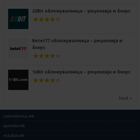
22Bit обложувалница – рецензија и бонус
Betet77 обложувалница – рецензија и
бонус
1xBit обложувалница – рецензија и бонус
Next »
casinobonus.mk
sportski.mk
rezultat.mk