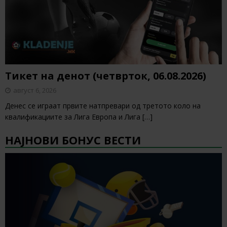
Тикет на денот (четврток, 06.08.2026)
август 6, 2026
Денес се играат првите натпревари од третото коло на
квалификациите за Лига Европа и Лига
[…]
НАЈНОВИ БОНУС ВЕСТИ