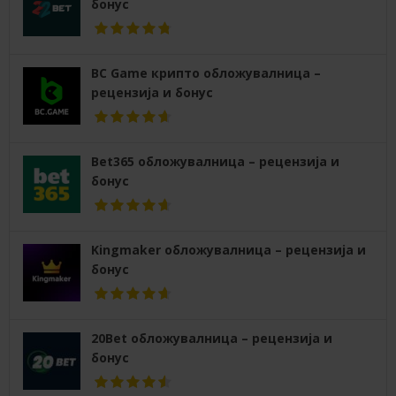
бонус
BC Game крипто обложувалница –
рецензија и бонус
Bet365 обложувалница – рецензија и
бонус
Kingmaker обложувалница – рецензија и
бонус
20Bet обложувалница – рецензија и
бонус