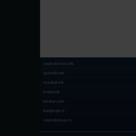
casinobonus.mk
sportski.mk
rezultat.mk
kvota.mk
taratur.com
kladjenje.rs
casinobonus.rs