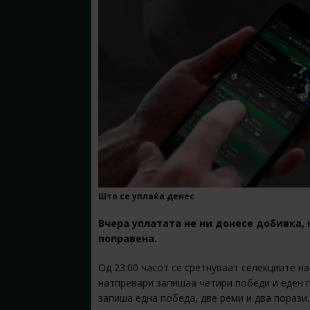
Што се уплаќа денес
Вчера уплатата не ни донесе добивка,
поправена.
Од 23:00 часот се сретнуваат селекциите н
натпревари запишаа четири победи и еден 
запиша една победа, две реми и два порази.