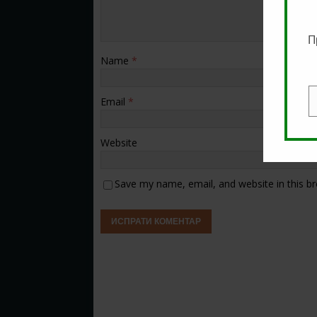
П
Name
*
Email
*
E
Website
Save my name, email, and website in this b