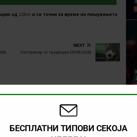
ации од
22Bet
и се точни за време на пишувањето
NEXT
26)
Натпревар со традиција (30.06.2026)
БЕСПЛАТНИ ТИПОВИ СЕКОЈА