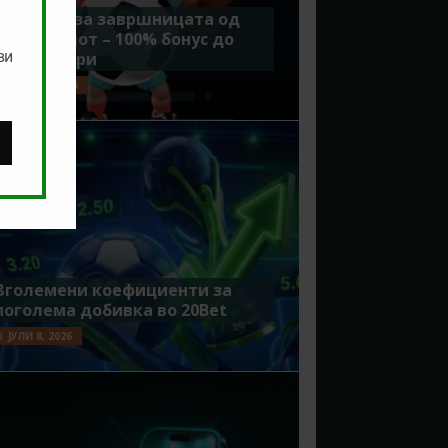
Идеално за завршницата од
Мундијалот – 100% бонус до
ви
7500 денари
ЈУЛИ 15, 2026
Зголемени коефициенти за
поголема добивка во 20Bet
ЈУЛИ 8, 2026