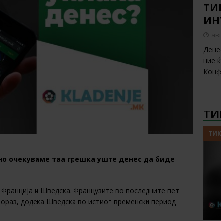
ТИП
ИН
авг
Дене
ние 
Конф
ТИ
ТИК
 но очекуваме таа грешка уште денес да биде
а Франција и Шведска. Французите во последните пет
пораз, додека Шведска во истиот временски период