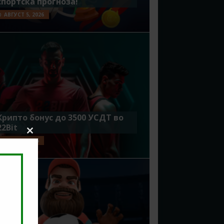
спортска прогноза!
АВГУСТ 5, 2026
Крипто бонус до 3500 УСДТ во
22Bit
Close
ЈУЛИ 29, 2026
this
module