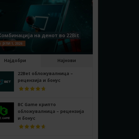
Комбинација на денот во 22Bit
ЈУЛИ 1, 2026
Најдобри
Најнови
22Bet обложувалница –
рецензија и бонус
BC Game крипто
обложувалница – рецензија
и бонус