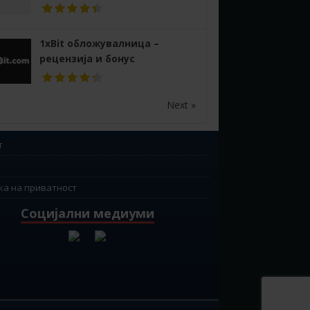
1xBit обложувалница –
рецензија и бонус
Next »
т
ка на приватност
Социјални медиуми