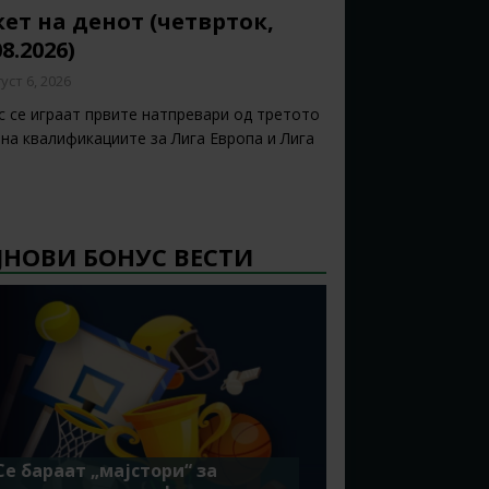
ет на денот (четврток,
08.2026)
уст 6, 2026
с се играат првите натпревари од третото
 на квалификациите за Лига Европа и Лига
ЈНОВИ БОНУС ВЕСТИ
Се бараат „мајстори“ за