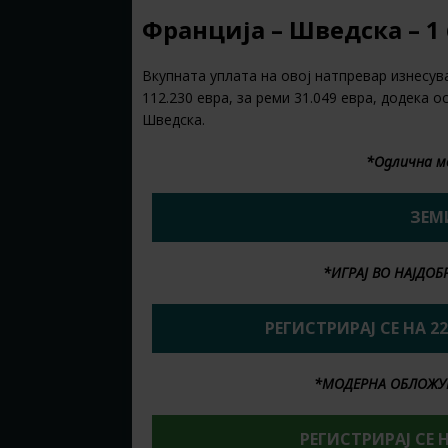
Франција – Шведска – 1 
Вкупната уплата на овој натпревар изнесува
112.230 евра, за реми 31.049 евра, додека о
Шведска.
*Одлична м
ЗЕМ
*ИГРАЈ ВО НАЈДО
РЕГИСТРИРАЈ СЕ НА 2
*МОДЕРНА ОБЛОЖУ
РЕГИСТРИРАЈ СЕ 