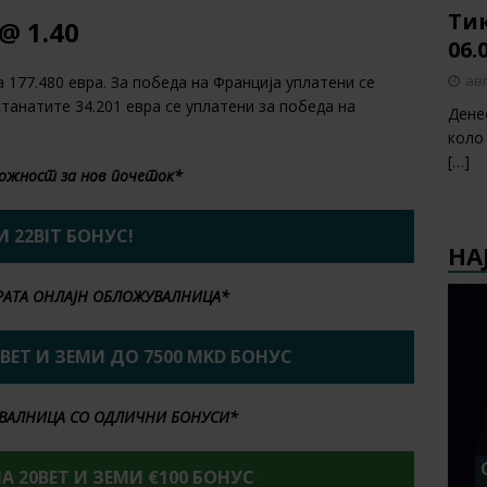
Тик
@ 1.40
06.
авг
 177.480 евра. За победа на Франција уплатени се
станатите 34.201 евра се уплатени за победа на
Дене
коло
[…]
ожност за нов почеток*
И 22BIT БОНУС!
НА
БРАТА ОНЛАЈН ОБЛОЖУВАЛНИЦА*
2BET И ЗЕМИ ДО 7500 MKD БОНУС
ВАЛНИЦА СО ОДЛИЧНИ БОНУСИ*
НА 20BET И ЗЕМИ €100 БОНУС