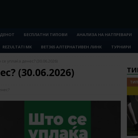
 ДЕНОТ
БЕСПЛАТНИ ТИПОВИ
АНАЛИЗА НА НАТПРЕВАРИ
REZULTATI MK
BET365 АЛТЕРНАТИВЕН ЛИНК
ТУРНИРИ
 се уплаќа денес? (30.06.2026)
ТИ
с? (30.06.2026)
ТИП
енес?