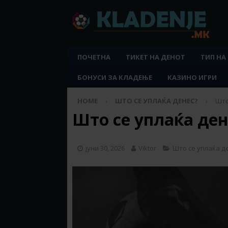
ПОЧЕТНА
ТИКЕТ НА ДЕНОТ
ТИП НА
БОНУСИ ЗА КЛАДЕЊЕ
КАЗИНО ИГРИ
HOME
ШТО СЕ УПЛАЌА ДЕНЕС?
Што
Што се уплаќа дене
јуни 30, 2026
Viktor
Што се уплаќа д