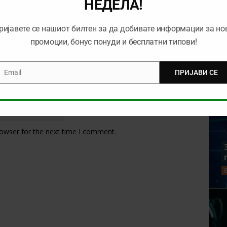
НЕДЕЛА!
ријавете се нашиот билтен за да добивате информации за но
промоции, бонус понуди и бесплатни типови!
Email
ПРИЈАВИ СЕ
mail
rowser for the next time I comment.