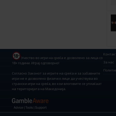
Контак
Учество во игри на среќа е дозволено за лица со
За нас
18+ години. Играј одговорно!
Полити
Согласно Законот за игрите на среќа и за забавните
игри не е дозволено физичко лице да учествува во
странски игри на среќа, во кои влоговите се уплаќаат
на територијата на Македонија.