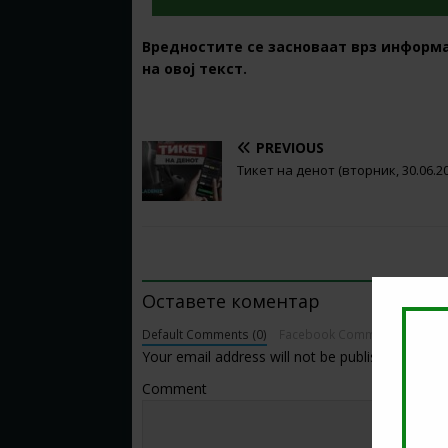
Вредностите се засноваат врз информ
на овој текст.
PREVIOUS
Тикет на денот (вторник, 30.06.20
BE THE FIRST TO COMMENT
Оставете коментар
Default Comments (0)
Facebook Comments
Your email address will not be published.
Comment