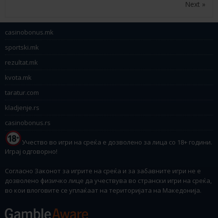
Next »
casinobonus.mk
sportski.mk
rezultat.mk
kvota.mk
taratur.com
kladjenje.rs
casinobonus.rs
Учество во игри на среќа е дозволено за лица со 18+ години.
Играј одговорно!
Согласно Законот за игрите на среќа и за забавните игри не е
дозволено физичко лице да учествува во странски игри на среќа,
во кои влоговите се уплаќаат на територијата на Македонија.