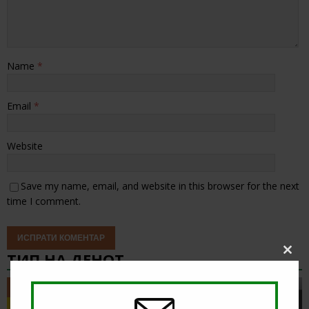
Name
*
Email
*
Website
Save my name, email, and website in this browser for the next
time I comment.
ТИП НА ДЕНОТ
Clos
this
modu
ТИП НА ДЕНОТ