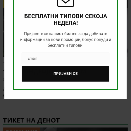
БЕСПЛАТНИ ТИПОВИ СЕКОЈА
НЕДЕЛА!
Пријавете се нашиот билтен за да добивате
информации за нови промоции, бонус понуди и
бесплатни типови!
Email
Email
ТИП НА ДЕНОТ (07.08.2026,
19:00) САНДЕФЈОРД – КФУМ
ПРИЈАВИ СЕ
август 7, 2026
Денес нема солидна понуда за обложување, а ние ќе го
анализираме дуелот од норвешката лига
[…]
ТИКЕТ НА ДЕНОТ