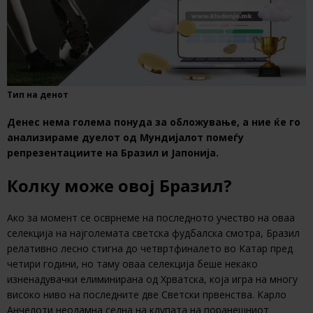
Тип на денот
Денес нема голема понуда за обложување, а ние ќе го
анализираме дуелот од Мундијалот помеѓу
репрезентациите на Бразил и Јапонија.
Колку може овој Бразил?
Ако за момент се осврнеме на последното учество на оваа
селекција на најголемата светска фудбалска смотра, Бразил
релативно лесно стигна до четвртфиналето во Катар пред
четири години, но таму оваа селекција беше некако
изненадувачки елиминирана од Хрватска, која игра на многу
високо ниво на последните две Светски првенства. Карло
Анчелоти неодамна седна на клупата на поранешниот