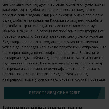
светски шампион, кој дури и во овие години е сигурно познат
како еден од најдобрите тренери денес, но пред него е
пеколно тешка задача, бидејќи е очигледно дека ова е една
од најслабите генерации на Кариока во овој век, можеби и
најслабата. Првите ѕвезди на тимот се секако Винисиус
Жуниор и Рафиња, но огромниот проблем е што вториот се
повреди, а целото Светско првенство многу лесно може да
биде завршено за него. Неодамна, популарните Самураи
успеаја да ја победат Кариока во пријателски натпревар, што
беше прва победа во историјата, а пред тоа, Бразилците
остварија седум победи и два нерешени резултати во девет
одиграни натпревари. Инаку, доколку Бразил го добие овој
натпревар и се пласира во осминафиналето на Светското
првенство, каде противник ќе биде победникот од
натпреварот помеѓу Брегот на Слоновата Коска и Норвешка.
РЕГИСТРИРАЈ СЕ НА 22BIT
Јапонија нема лесно да се