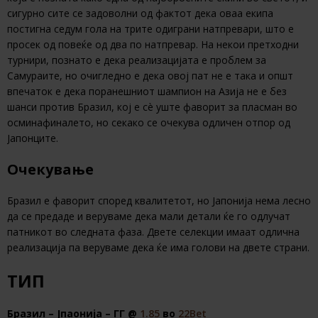
сигурно сите се задоволни од фактот дека оваа екипа
постигна седум гола на трите одиграни натпревари, што е
просек од повеќе од два по натпревар. На некои претходни
турнири, познато е дека реализацијата е проблем за
Самураите, но очигледно е дека овој пат не е така и општ
впечаток е дека поранешниот шампион на Азија не е без
шанси против Бразил, кој е сè уште фаворит за пласман во
осминафиналето, но секако се очекува одличен отпор од
Јапонците.
Очекување
Бразил е фаворит според квалитетот, но Јапонија нема лесно
да се предаде и веруваме дека мали детали ќе го одлучат
патникот во следната фаза. Двете селекции имаат одлична
реализација па веруваме дека ќе има голови на двете страни.
ТИП
Бразил – Јпаонија – ГГ @
1.85
во
22Bet