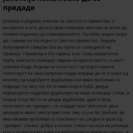
предаде
Јапонија е редовен учесник на Светското првенство, а
интересно е што досега оваа селекција никогаш не успеа да
помине подалеку од осминафиналето. Посебен акцент мора
да ставиме на последното Светско првенство, бидејќи
популарните Самураи беа во група со селекциите на
Шпанија, Германија и Костарика, а во толку квалитетна
група, азиската селекција заврши на првото место со шест
освоени бода. Веднаш на почетокот од подготовките,
селекторот на оваа репрезентација мораше да се откаже од
неколку од најдобрите фудбалери кои имаа проблеми со
повреди, па овој пат ќе ги нема Енда и Куба, двајца
најверојатно најдобри фудбалери на оваа селекција. Сепак, и
покрај отсуството на двајца фудбалери, дури и пред
почетокот на турнирот, се создаде општ впечаток дека
Јапонците имаат многу пристоен тим, кој не би требало да
има никакви проблеми со пласманот во следната фаза од
турнирот. Секако, добро е познат стилот на игра на Јапонија,
која е позната како една од најборбените екипи во светот, и