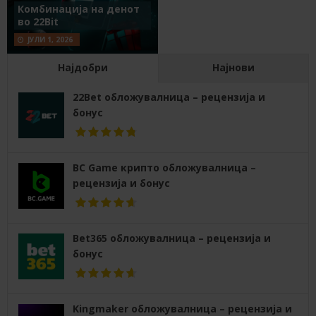
Комбинација на денот
во 22Bit
ЈУЛИ 1, 2026
Најдобри
Најнови
22Bet обложувалница – рецензија и
бонус
BC Game крипто обложувалница –
рецензија и бонус
Bet365 обложувалница – рецензија и
бонус
Kingmaker обложувалница – рецензија и