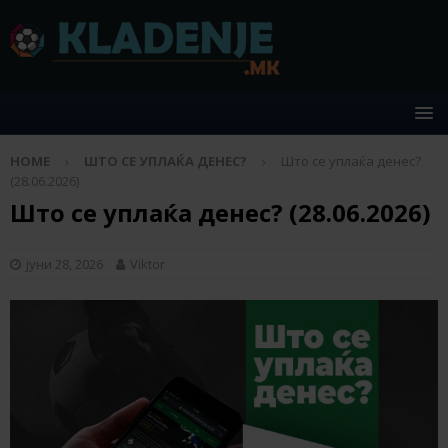
HOME
ШТО СЕ УПЛАЌА ДЕНЕС?
Што се уплаќа денес?
(28.06.2026)
Што се уплаќа денес? (28.06.2026)
јуни 28, 2026
Viktor