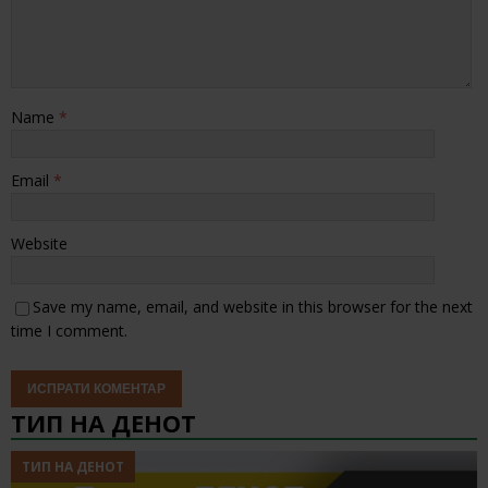
Name
*
Email
*
Website
Save my name, email, and website in this browser for the next
time I comment.
ТИП НА ДЕНОТ
ТИП НА ДЕНОТ