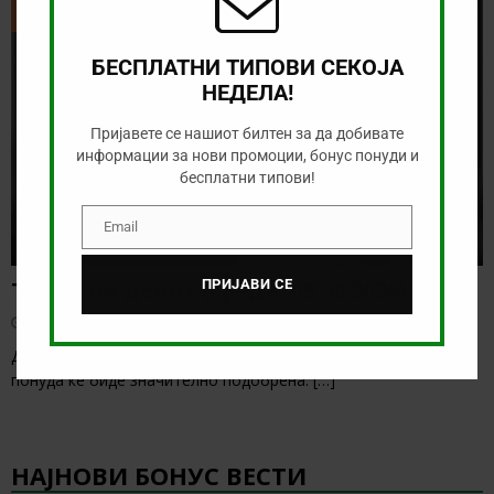
ТИКЕТ НА ДЕНОТ
БЕСПЛАТНИ ТИПОВИ СЕКОЈА
НЕДЕЛА!
Пријавете се нашиот билтен за да добивате
информации за нови промоции, бонус понуди и
бесплатни типови!
Email
Email
ПРИЈАВИ СЕ
Тикет на денот (среда, 05.08.2026)
август 5, 2026
Денес имаме нешто послаба понуда, но затоа веќе утре таа
понуда ќе биде значително подобрена.
[…]
НАЈНОВИ БОНУС ВЕСТИ