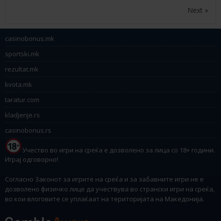
Next »
casinobonus.mk
sportski.mk
rezultat.mk
kvota.mk
taratur.com
kladjenje.rs
casinobonus.rs
Учество во игри на среќа е дозволено за лица со 18+ години.
Играј одговорно!
Согласно Законот за игрите на среќа и за забавните игри не е
дозволено физичко лице да учествува во странски игри на среќа,
во кои влоговите се уплаќаат на територијата на Македонија.