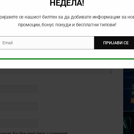
НЕДЕЛА!
ријавете се нашиот билтен за да добивате информации за но
промоции, бонус понуди и бесплатни типови!
Email
ПРИЈАВИ СЕ
mail
rowser for the next time I comment.