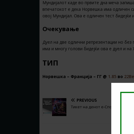
Мундијалот каде во првите дна меча запиша
впечатокот е дека Норвешка има одличен с
овој Мундијал. Ова е одличен тест бидејќи 
Очекување
Дуел на две одлични репрезентации но без 
има и многу голови бидејќи ова е дуел и на
ТИП
Норвешка – Франција – ГГ @
1.85
во
22Be
PREVIOUS
Тикет на денот е-Спорт (26.06.20