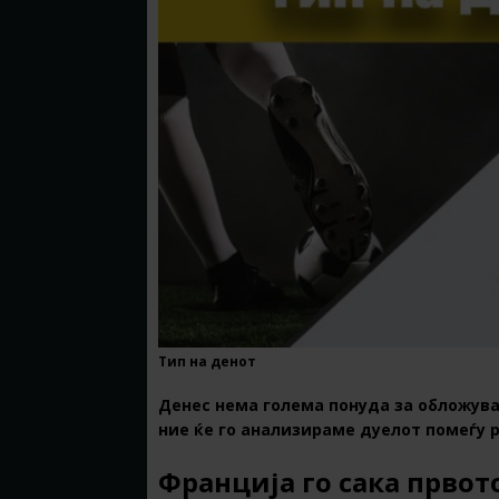
Тип на денот
Денес нема голема понуда за обложува
ние ќе го анализираме дуелот помеѓу 
Франција го сака првот