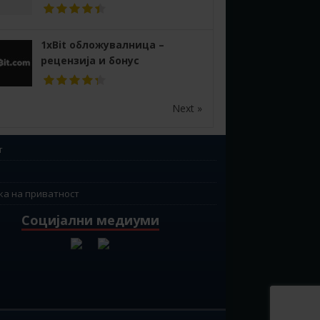
1xBit обложувалница –
рецензија и бонус
Next »
т
ка на приватност
Социјални медиуми