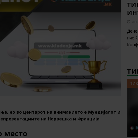
ТИП
ИН
авг
Дене
ние 
Конф
ТИ
ТИК
ње, но во центарот на вниманието е Мундијалот и
репрезентациите на
Норвешка и Франција
.
о место