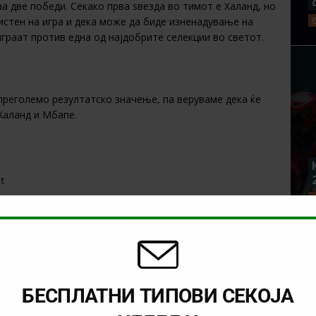
а две победи. Секако прва ѕвезда во тимот е Халанд, но
истен на игра и дека може да биде изненадување на
играат против една од најдобрите селекции во светот.
преголемо резултатско значење, па веруваме дека ќе
 Халанд и Мбапе.
t
NEXT
26)
Тикет на денот (петок, 26.06.2026)
БЕСПЛАТНИ ТИПОВИ СЕКОЈА