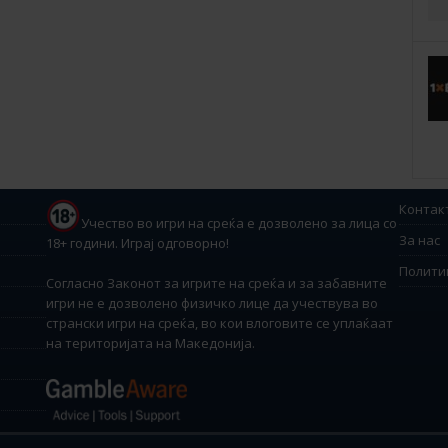
Контак
Учество во игри на среќа е дозволено за лица со
За нас
18+ години. Играј одговорно!
Полити
Согласно Законот за игрите на среќа и за забавните
игри не е дозволено физичко лице да учествува во
странски игри на среќа, во кои влоговите се уплаќаат
на територијата на Македонија.