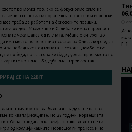
Тик
о светот во моментов, ако се фокусираме само на
06.
оја линија се посилни поранешните светски и европски
авг
андез треба да работат на бековските позиции.
заклучок дека Упамекано и Салиба ќе имаат предност
Дене
 Конате чека шанса од клупата. Мбапе е сигурен во
коло
да има место во почетниот состав за Олисе, кој е еден
[…]
но и за победникот од минатата сезона, Дембеле.Во
две победи, па сега ова ќе биде дуел за прво место во
а картите во тимот бидејќи има широк состав.
НА
РИРАЈ СЕ НА 22BIT
о
одличен тим и може да биде изненадување на ова
овме во квалификациите. По 28 години, норвешката
ство. Оваа скандинавска земја чекаше додека не ги
 игри од квалификациите Норвешка ги пренесе и на