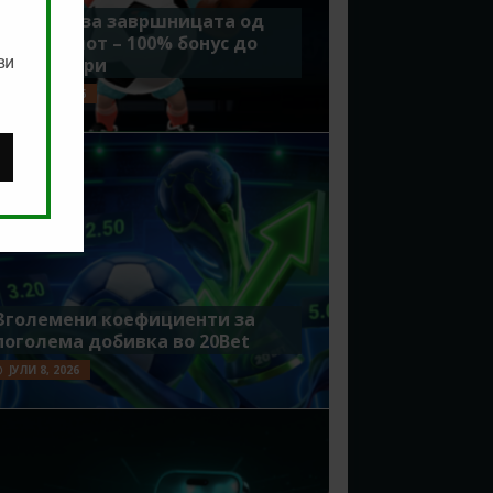
Идеално за завршницата од
Мундијалот – 100% бонус до
ви
7500 денари
ЈУЛИ 15, 2026
Зголемени коефициенти за
поголема добивка во 20Bet
ЈУЛИ 8, 2026