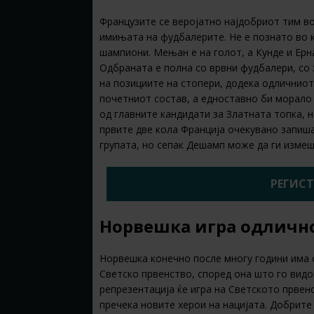
Французите се веројатно најдобриот тим в
имињата на фудбалерите. Не е познато во к
шампиони. Мењан е на голот, а Кунде и Ерн
Одбраната е полна со врвни фудбалери, со 
на позициите на стопери, додека одличниот
почетниот состав, а едноставно би морало 
од главните кандидати за Златната топка, 
првите две кола Франција очекувано запиша 
групата, но сепак Дешамп може да ги измеш
РЕГИСТ
Норвешка игра одличн
Норвешка конечно после многу години има 
Светско првенство, според она што го вид
репрезентација ќе игра на Светското првен
пречека новите херои на нацијата. Добрите