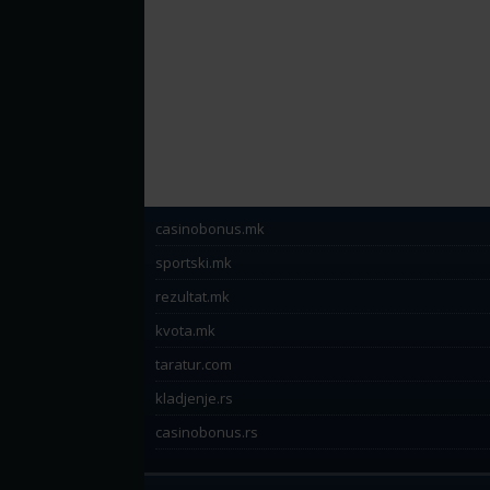
casinobonus.mk
sportski.mk
rezultat.mk
kvota.mk
taratur.com
kladjenje.rs
casinobonus.rs