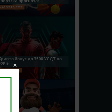
спортска прогноза!
АВГУСТ 5, 2026
Крипто бонус до 3500 УСДТ во
22Bit
Close
ЈУЛИ 29, 2026
this
module