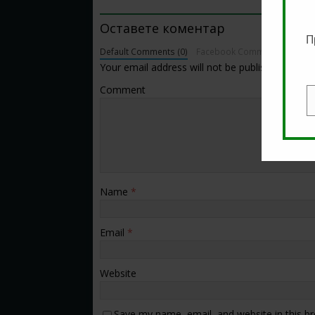
BE THE FIRST TO COMMENT
Оставете коментар
П
Default Comments (0)
Facebook Comments
Your email address will not be published.
Comment
E
Name
*
Email
*
Website
Save my name, email, and website in this b