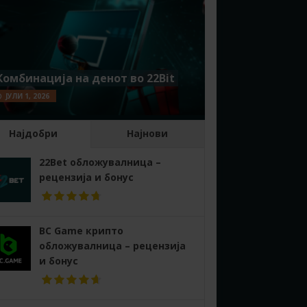
Комбинација на денот во 22Bit
ЈУЛИ 1, 2026
Најдобри
Најнови
22Bet обложувалница –
рецензија и бонус
BC Game крипто
обложувалница – рецензија
и бонус