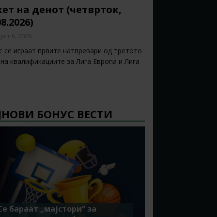
ет на денот (четврток,
08.2026)
уст 6, 2026
с се играат првите натпревари од третото
 на квалификациите за Лига Европа и Лига
ЈНОВИ БОНУС ВЕСТИ
Се бараат „мајстори“ за