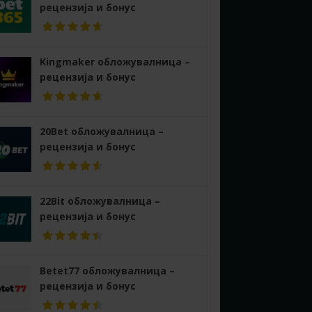
рецензија и бонус
Kingmaker обложувалница –
рецензија и бонус
20Bet обложувалница –
рецензија и бонус
22Bit обложувалница –
рецензија и бонус
Betet77 обложувалница –
рецензија и бонус