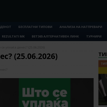
 ДЕНОТ
БЕСПЛАТНИ ТИПОВИ
АНАЛИЗА НА НАТПРЕВАРИ
REZULTATI MK
BET365 АЛТЕРНАТИВЕН ЛИНК
ТУРНИРИ
 се уплаќа денес? (25.06.2026)
ТИ
с? (25.06.2026)
ТИП
енес?