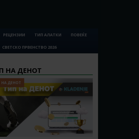
РЕЦЕНЗИИ
ТИП АЛАТКИ
ПОВЕЌЕ
СВЕТСКО ПРВЕНСТВО 2026
П НА ДЕНОТ
 НА ДЕНОТ