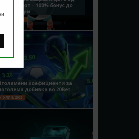
Мундијалот – 100% бонус до
7500 денари
ви
ЈУЛИ 15, 2026
Зголемени коефициенти за
поголема добивка во 20Bet
ЈУЛИ 8, 2026