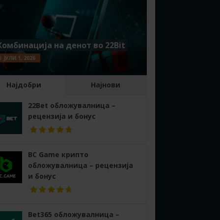
Комбинација на денот во 22Bit
ЈУЛИ 1, 2026
Најдобри
Најнови
22Bet обложувалница –
рецензија и бонус
BC Game крипто
обложувалница – рецензија
и бонус
Bet365 обложувалница –