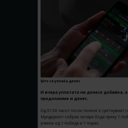
Што се уплаќа денес
И вчера уплатата ни донесе добивка, 
продолжиме и денес.
Од 01:00 часот после полноќ е сретнуваат с
Мундијалот собраа четири бода преку 1 поб
учинок од 1 победа и 1 пораз.