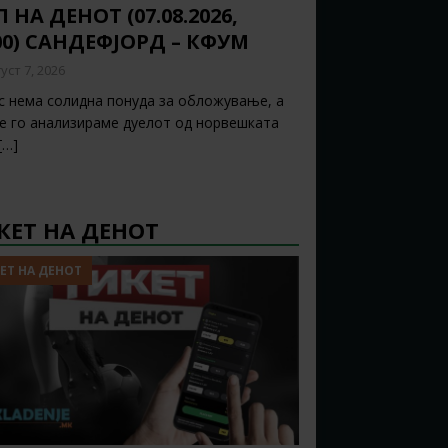
 НА ДЕНОТ (07.08.2026,
00) САНДЕФЈОРД – КФУМ
уст 7, 2026
с нема солидна понуда за обложување, а
ќе го анализираме дуелот од норвешката
[…]
КЕТ НА ДЕНОТ
ЕТ НА ДЕНОТ