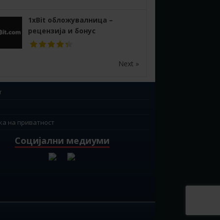
1xBit обложувалница –
рецензија и бонус
Next »
т
ка на приватност
Социјални медиуми