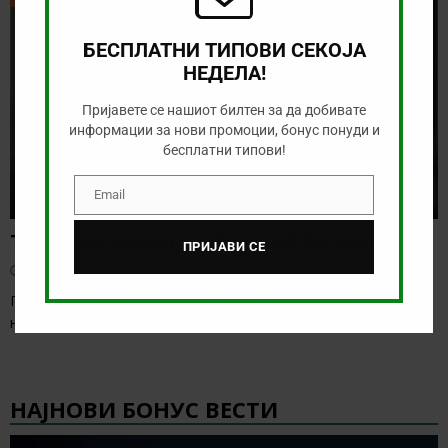
БЕСПЛАТНИ ТИПОВИ СЕКОЈА
НЕДЕЛА!
Пријавете се нашиот билтен за да добивате
информации за нови промоции, бонус понуди и
бесплатни типови!
Email
Email
Тикет на денот (сабота, 08.08.2026)
ПРИЈАВИ СЕ
август 8, 2026
Понудата за денес е солидна, а веќе бележиме старт на
некои европски лиги. Ова е
[…]
НАЈНОВИ БОНУС ВЕСТИ