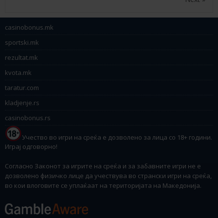
casinobonus.mk
sportski.mk
rezultat.mk
kvota.mk
taratur.com
kladjenje.rs
casinobonus.rs
Учество во игри на среќа е дозволено за лица со 18+ години.
Играј одговорно!
Согласно Законот за игрите на среќа и за забавните игри не е
дозволено физичко лице да учествува во странски игри на среќа,
во кои влоговите се уплаќаат на територијата на Македонија.