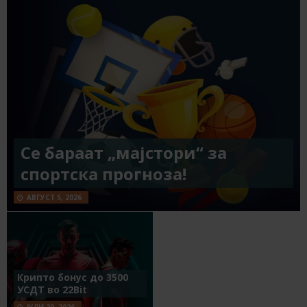
Се бараат „мајстори“ за
спортска прогноза!
АВГУСТ 5, 2026
Крипто бонус до 3500
УСДТ во 22Bit