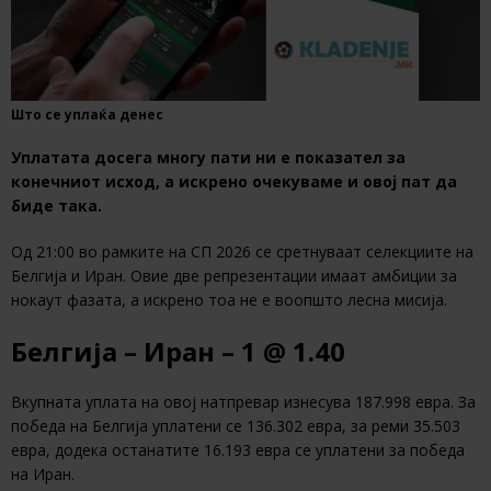
Што се уплаќа денес
Уплатата досега многу пати ни е показател за
конечниот исход, а искрено очекуваме и овој пат да
биде така.
Од 21:00 во рамките на СП 2026 се сретнуваат селекциите на
Белгија и Иран. Овие две репрезентации имаат амбиции за
нокаут фазата, а искрено тоа не е воопшто лесна мисија.
Белгија – Иран – 1 @ 1.40
Вкупната уплата на овој натпревар изнесува 187.998 евра. За
победа на Белгија уплатени се 136.302 евра, за реми 35.503
евра, додека останатите 16.193 евра се уплатени за победа
на Иран.