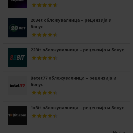
20Bet обложувалница – рецензија и
бонус
22Bit обложувалница – рецензија и бонус
Betet77 обложувалница – рецензија и
бонус
1xBit обложувалница – рецензија и бонус
Next »