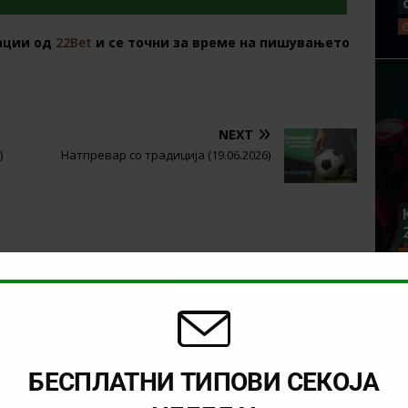
ации од
22Bet
и се точни за време на пишувањето
NEXT
)
Натпревар со традиција (19.06.2026)
БЕСПЛАТНИ ТИПОВИ СЕКОЈА