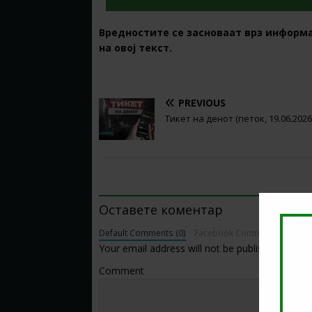
Вредностите се засноваат врз информ
на овој текст.
PREVIOUS
Тикет на денот (петок, 19.06.2026
BE THE FIRST TO COMMENT
Оставете коментар
Default Comments (0)
Facebook Comments
Your email address will not be published.
Comment