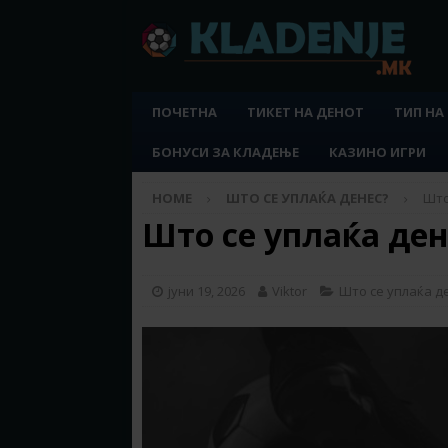
ПОЧЕТНА
ТИКЕТ НА ДЕНОТ
ТИП НА
БОНУСИ ЗА КЛАДЕЊЕ
КАЗИНО ИГРИ
HOME
ШТО СЕ УПЛАЌА ДЕНЕС?
Што
Што се уплаќа дене
јуни 19, 2026
Viktor
Што се уплаќа д