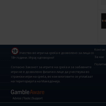
Контак
Учество во игри на среќа е дозволено за лица со
За нас
18+ години. Играј одговорно!
Полити
Согласно Законот за игрите на среќа и за забавните
игри не е дозволено физичко лице да учествува во
странски игри на среќа, во кои влоговите се уплаќаат
на територијата на Македонија.