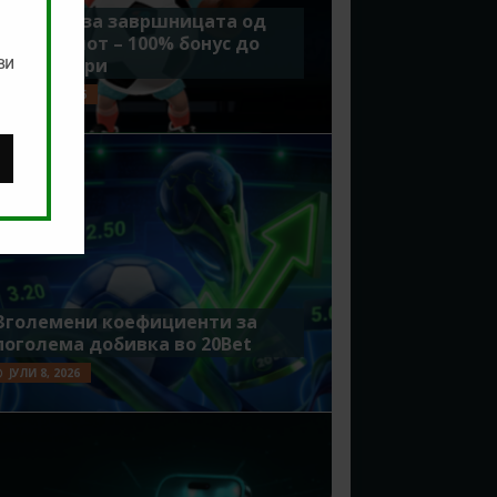
Идеално за завршницата од
Мундијалот – 100% бонус до
ви
7500 денари
ЈУЛИ 15, 2026
Зголемени коефициенти за
поголема добивка во 20Bet
ЈУЛИ 8, 2026