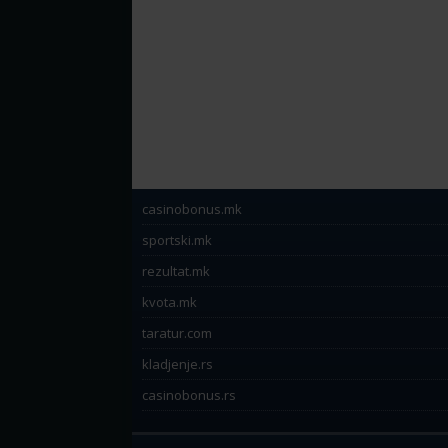
casinobonus.mk
sportski.mk
rezultat.mk
kvota.mk
taratur.com
kladjenje.rs
casinobonus.rs