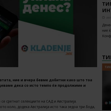
ТИП
ИН
авг
Дене
ние 
Конф
ТИ
ТИК
тата, ние и вчера бевме добитни како што тоа
адеваме дека со исто темпо ќе продолжиме и
 се сретнат селекциите на САД и Австралија.
ото коло, додека Австралија исто така зедоа три бода,