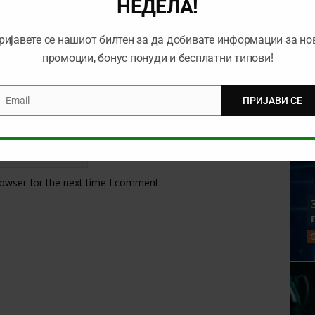
НЕДЕЛА!
ријавете се нашиот билтен за да добивате информации за но
промоции, бонус понуди и бесплатни типови!
Email
ПРИЈАВИ СЕ
mail
rowser for the next time I comment.