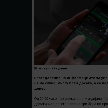
Што се уплаќа денес
Благодарение на информациите за упла
беше случај многу пати досега, а се н
денес.
Од 21:00 часот во рамките на Мундијалот ќе
Домаќините досега освоија три бода во прв