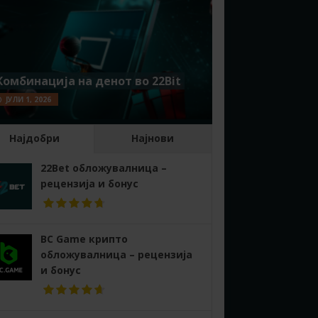
Комбинација на денот во 22Bit
ЈУЛИ 1, 2026
Најдобри
Најнови
22Bet обложувалница –
рецензија и бонус
BC Game крипто
обложувалница – рецензија
и бонус