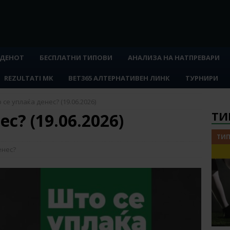
 ДЕНОТ
БЕСПЛАТНИ ТИПОВИ
АНАЛИЗА НА НАТПРЕВАРИ
REZULTATI MK
BET365 АЛТЕРНАТИВЕН ЛИНК
ТУРНИРИ
 се уплаќа денес? (19.06.2026)
ТИ
с? (19.06.2026)
ТИП
енес?