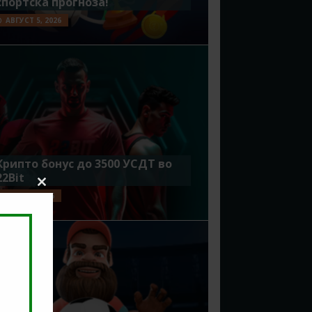
спортска прогноза!
АВГУСТ 5, 2026
Крипто бонус до 3500 УСДТ во
22Bit
Close
ЈУЛИ 29, 2026
this
module