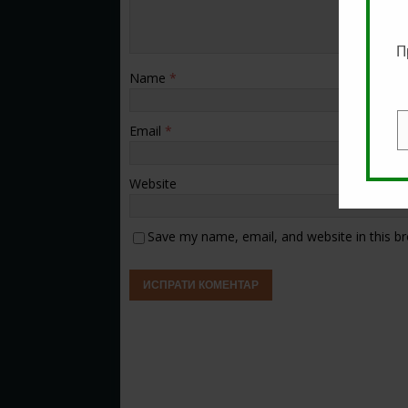
П
Name
*
Email
*
E
Website
Save my name, email, and website in this b