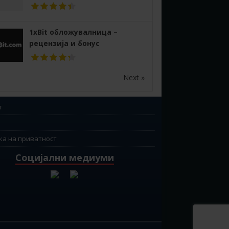
1xBit обложувалница –
рецензија и бонус
Next »
т
ка на приватност
Социјални медиуми