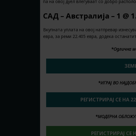
па на овој дуел влегуваат со добро распол
САД – Австралија – 1 @ 1
Вкупната уплата на овој натпревар изнесува
евра, за реми 22.405 евра, додека останатит
*Одлична м
ЗЕМ
*ИГРАЈ ВО НАЈДО
РЕГИСТРИРАЈ СЕ НА 2
*МОДЕРНА ОБЛОЖУ
РЕГИСТРИРАЈ СЕ 