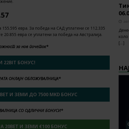
ожение.
Тик
06.
.57
авг
 155.595 евра. За победа на САД уплатени се 112.335
Дене
е 20.855 евра се уплатени за победа на Австралија.
коло
[…]
ожност за нов почеток*
И 22BIT БОНУС!
НА
БРАТА ОНЛАЈН ОБЛОЖУВАЛНИЦА*
2BET И ЗЕМИ ДО 7500 MKD БОНУС
ВАЛНИЦА СО ОДЛИЧНИ БОНУСИ*
НА 20BET И ЗЕМИ €100 БОНУС