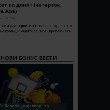
ет на денот (четврток,
08.2026)
уст 6, 2026
с се играат првите натпревари од третото
 на квалификациите за Лига Европа и Лига
ЈНОВИ БОНУС ВЕСТИ
Се бараат „мајстори“ за