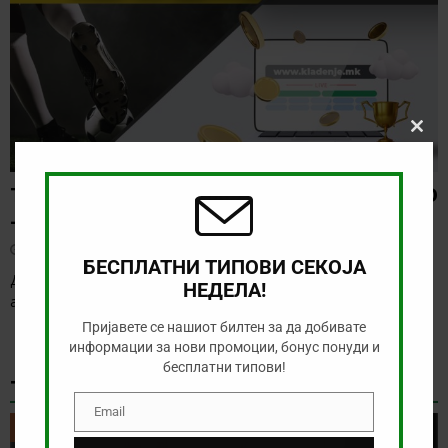
Clos
this
modu
ТИП НА ДЕНОТ (08.08.2026, 21:00) ГРЕМИО
– САО ПАОЛО
август 8, 2026
БЕСПЛАТНИ ТИПОВИ СЕКОЈА
Денес нема голема понуда за обложување, а ние ќе го
НЕДЕЛА!
анализираме дуелот од бразилското првенство
[…]
Пријавете се нашиот билтен за да добивате
информации за нови промоции, бонус понуди и
бесплатни типови!
ТИКЕТ НА ДЕНОТ
Email
Email
ТИКЕТ НА ДЕНОТ