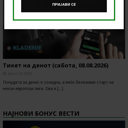
ПРИЈАВИ СЕ
Тикет на денот (сабота, 08.08.2026)
август 8, 2026
Понудата за денес е солидна, а веќе бележиме старт на
некои европски лиги. Ова е
[…]
НАЈНОВИ БОНУС ВЕСТИ