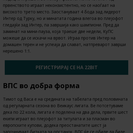
првенството играат неконзистентно, но се наоѓаат на
високото трето место. Заостануваат 4 бода зад лидерот
Интер од Турку, но и минатата година влегоа во плејофот
гледајќи зад Интер, па завршија како шампиони. Пред да
заминат на мини-пауза, која траеше две недели, КуПС
можеше да се искачи на врвот. Играа против Интер на
домашен терен и не успеаја да слават, натпреварот заврши
нерешено 1:1.
РЕГИСТРИРАЈ СЕ НА 22BIT
ВПС во добра форма
Тимот од Васа е на средината на табелата пред половината
од регуларната сезона во Веикаус лигата. Ве потсетуваме
дека по 22 кола, лигата е поделена на два дела, првите шест
екипи играат во плејофот за титулата и за пласман во
европските купови, додека преостанатите шест ја
започнуваат битката за опстанок. ВПС ќе се обиде да биде