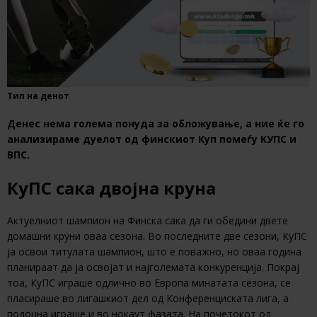
Тип на денот
Денес нема голема понуда за обложување, а ние ќе го
анализираме дуелот од финскиот Куп помеѓу КУПС и
ВПС.
КуПС сака двојна круна
Актуелниот шампион на Финска сака да ги обедини двете
домашни круни оваа сезона. Во последните две сезони, КуПС
ја освои титулата шампион, што е поважно, но оваа година
планираат да ја освојат и најголемата конкуренција. Покрај
тоа, КуПС играше одлично во Европа минатата сезона, се
пласираше во лигашкиот дел од Конференциската лига, а
подоцна играше и во нокаут фазата. На почетокот од