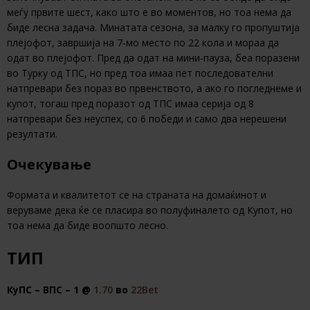
меѓу првите шест, како што е во моментов, но тоа нема да
биде лесна задача. Минатата сезона, за малку го пропуштија
плејофот, завршија на 7-мо место по 22 кола и мораа да
одат во плејофот. Пред да одат на мини-пауза, беа поразени
во Турку од ТПС, но пред тоа имаа пет последователни
натпревари без пораз во првенството, а ако го погледнеме и
купот, тогаш пред поразот од ТПС имаа серија од 8
натпревари без неуспех, со 6 победи и само два нерешени
резултати.
Очекување
Формата и квалитетот се на страната на домаќинот и
веруваме дека ќе се пласира во полуфиналето од Купот, но
тоа нема да биде воопшто лесно.
ТИП
КуПС – ВПС – 1 @
1.70
во
22Bet