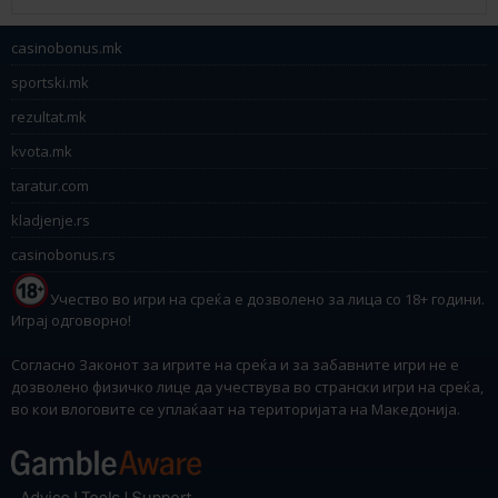
casinobonus.mk
sportski.mk
rezultat.mk
kvota.mk
taratur.com
kladjenje.rs
casinobonus.rs
Учество во игри на среќа е дозволено за лица со 18+ години.
Играј одговорно!
Согласно Законот за игрите на среќа и за забавните игри не е
дозволено физичко лице да учествува во странски игри на среќа,
во кои влоговите се уплаќаат на територијата на Македонија.