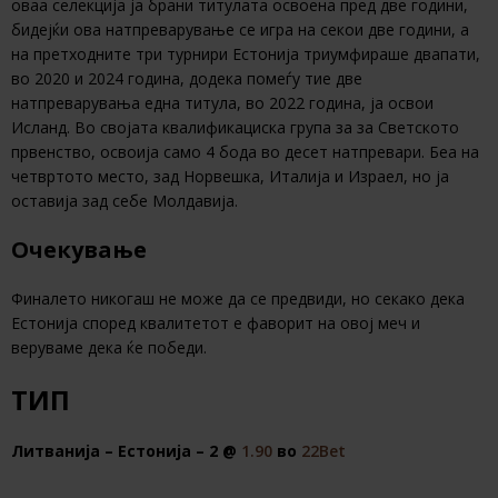
оваа селекција ја брани титулата освоена пред две години,
бидејќи ова натпреварување се игра на секои две години, а
на претходните три турнири Естонија триумфираше двапати,
во 2020 и 2024 година, додека помеѓу тие две
натпреварувања една титула, во 2022 година, ја освои
Исланд. Во својата квалификациска група за за Светското
првенство, освоија само 4 бода во десет натпревари. Беа на
четвртото место, зад Норвешка, Италија и Израел, но ја
оставија зад себе Молдавија.
Очекување
Финалето никогаш не може да се предвиди, но секако дека
Естонија според квалитетот е фаворит на овој меч и
веруваме дека ќе победи.
ТИП
Литванија – Естонија – 2 @
1.90
во
22Bet