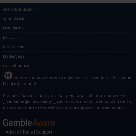
casinobonus.mk
sportski.mk
rezultat.mk
kvota.mk
taratur.com
kladjenje.rs
casinobonus.rs
Учество во игри на среќа е дозволено за лица со 18+ години.
Играј одговорно!
Согласно Законот за игрите на среќа и за забавните игри не е
дозволено физичко лице да учествува во странски игри на среќа,
во кои влоговите се уплаќаат на територијата на Македонија.