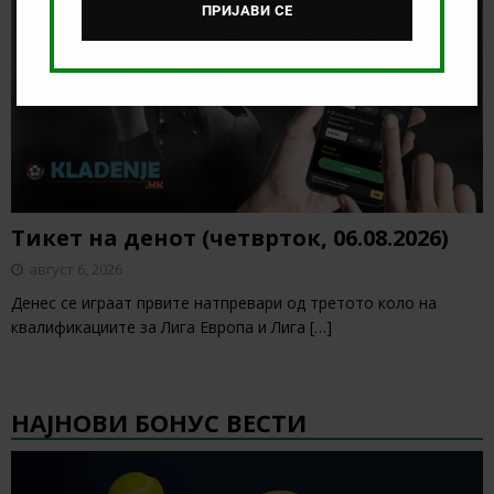
ПРИЈАВИ СЕ
Тикет на денот (четврток, 06.08.2026)
август 6, 2026
Денес се играат првите натпревари од третото коло на
квалификациите за Лига Европа и Лига
[…]
НАЈНОВИ БОНУС ВЕСТИ