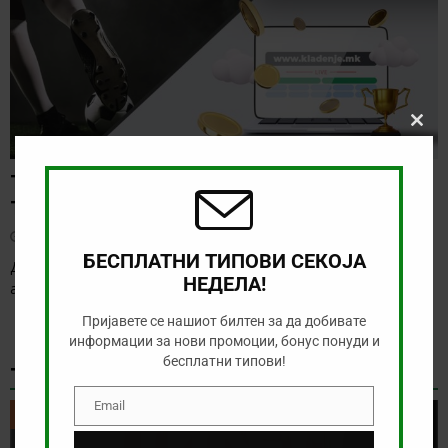
Clos
this
modu
ТИП НА ДЕНОТ (06.08.2026, 17:00) ИНТЕР
ТУРКУ – ВАДУС
август 6, 2026
БЕСПЛАТНИ ТИПОВИ СЕКОЈА
Денес има солидна понуда за обложување, а ние ќе го
НЕДЕЛА!
анализираме дуелот од Конференциската лига
[…]
Пријавете се нашиот билтен за да добивате
информации за нови промоции, бонус понуди и
бесплатни типови!
ТИКЕТ НА ДЕНОТ
Email
Email
ТИКЕТ НА ДЕНОТ