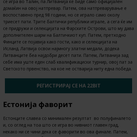
се игра во Талин, па Литванија ќе биде само официјален
домаќин на овој натпревар. Патем, ова натпреварување е
воспоставено пред 98 години, но се играло само околу
триесет пати. Трите балтички републики играле, а сега ќе им
се придружи и селекцијата на Фарските Острови, што му дава
дополнителен шарм на Балтичкиот куп. Патем, претходно
Финците се појавија како гости, како и селекцијата на
Исланд. Латвија освои најмногу златни медали, додека
Литванците беа најдобри десет пати. Патем, Литванија зад
себе има уште еден слаб квалификациски турнир, овој пат за
Светското првенство, на кое не остварија ниту една победа.
РЕГИСТРИРАЈ СЕ НА 22BIT
Естонија фаворит
Естонците славеа со минимален резултат во полуфиналето
и, со оглед на тоа што се игра во нивниот главен град,
некако ни се чини дека се фаворити во ова финале. Патем,