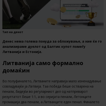
Тип на денот
Денес нема голема понуда за обложување, а ние ќе го
анализираме
дуелот од Балтик купот помеѓу
Литванија и Естонија.
Литванија само формално
домаќин
Во полуфиналето, Литваните направија мало изненадување
совладувајќи ја Латвија. Таа победа беше остварена на
пенали, бидејќи во регуларниот дел од натпреварот
резултатот беше 1:1, а во серијата пенали, Летонците
промашија два пенали, а Литванците еден пенал. Финалето