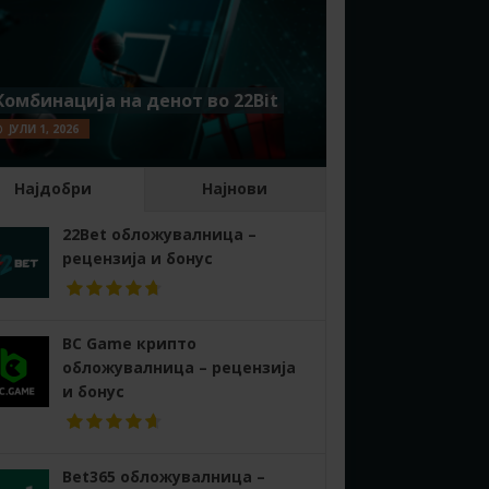
Комбинација на денот во 22Bit
ЈУЛИ 1, 2026
Најдобри
Најнови
22Bet обложувалница –
рецензија и бонус
BC Game крипто
обложувалница – рецензија
и бонус
Bet365 обложувалница –