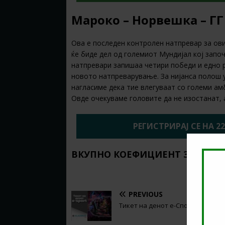
Мароко – Норвешка – ГГ 
Ова е последен контролен натпревар за овие
ќе биде дел од големиот Мундијал кој запо
натпревари запишаа четири победи и едно 
новото натпреварување. За нијанса полош 
нагласиме дека тие влегуваат со големи а
Овде очекуваме головите да не изостанат, 
РЕГИСТРИРАЈ СЕ НА 2
ВКУПНО КОЕФИЦИЕНТ ЗА ОВОЈ
PREVIOUS
Тикет на денот е-Спорт (07.06.20