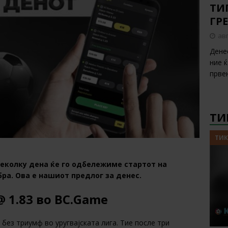
ТИП
ГР
авг
Дене
ние 
прве
ТИ
ТИК
 неколку дена ќе го одбележиме стартот на
ра. Ова е нашиот предлог за денес.
@ 1.83 во BC.Game
ез триумф во уругвајската лига. Тие после три