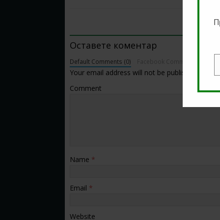
П
BE THE FIRST TO COMMENT
Оставете коментар
Default Comments (0)
Facebook Comments
E
Your email address will not be published.
Comment
Name
*
Email
*
Website