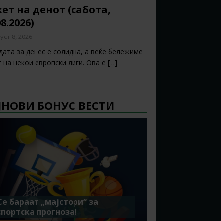
ет на денот (сабота,
08.2026)
уст 8, 2026
дата за денес е солидна, а веќе бележиме
т на некои европски лиги. Ова е
[…]
ЈНОВИ БОНУС ВЕСТИ
Се бараат „мајстори“ за
спортска прогноза!