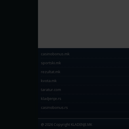
casinobonus.mk
sportski.mk
rezultat.mk
kvota.mk
taratur.com
kladjenje.rs
casinobonus.rs
@ 2026 Copyright KLADENJE.MK