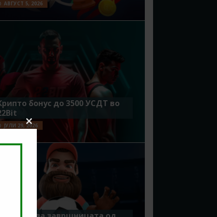
АВГУСТ 5, 2026
Крипто бонус до 3500 УСДТ во
22Bit
ЈУЛИ 29, 2026
Close
this
module
Идеално за завршницата од