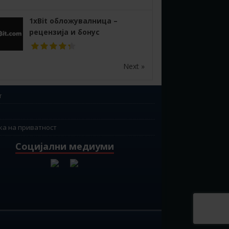
1xBit обложувалница –
рецензија и бонус
Next »
т
ка на приватност
Социјални медиуми