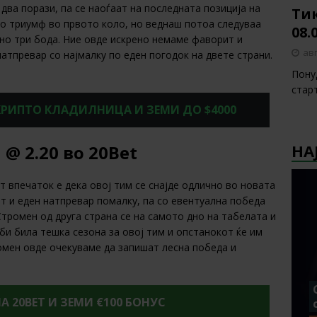
два порази, па се наоѓаат на последната позиција на
Тик
со триумф во првото коло, но веднаш потоа следуваа
08.
ено три бода. Ние овде искрено немаме фаворит и
авг
атпревар со најмалку по еден погодок на двете страни.
Пону
стар
 КРИПТО КЛАДИЛНИЦА И ЗЕМИ ДО $4000
НА
 @ 2.20 во 20Bet
 впечаток е дека овој тим се снајде одлично во новата
ат и еден натпревар помалку, па со евентуална победа
Стромен од друга страна се на самото дно на табелата и
би била тешка сезона за овој тим и опстанокот ќе им
омен овде очекуваме да запишат лесна победа и
А 20BET И ЗЕМИ €100 БОНУС