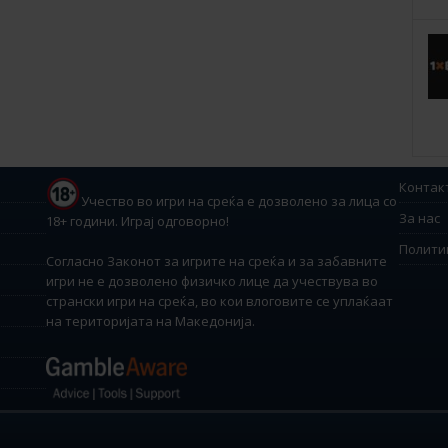
Контак
Учество во игри на среќа е дозволено за лица со
За нас
18+ години. Играј одговорно!
Полити
Согласно Законот за игрите на среќа и за забавните
игри не е дозволено физичко лице да учествува во
странски игри на среќа, во кои влоговите се уплаќаат
на територијата на Македонија.