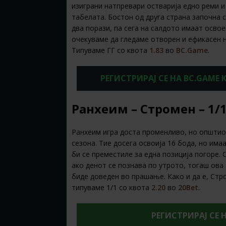
изиграни натпревари остварија едно реми и 
табелата. Бостон од друга страна започна 
два порази, па сега на салдото имаат осво
очекуваме да гледаме отворен и ефикасен н
Типуваме ГГ со квота
1.83
во
BC.Game
.
РЕГИСТРИРАЈ СЕ НА BC.GAME
Ранхеим – Стромен – 1/1
Ранхеим игра доста променливо, но општиот
сезона. Тие досега освоија 16 бода, но има
би се преместиле за една позиција погоре. 
ако денот се познава по утрото, тогаш ова 
биде доведен во прашање. Како и да е, Стр
типуваме 1/1 со квота
2.20
во
20Bet
.
РЕГИСТРИРАЈ СЕ Н