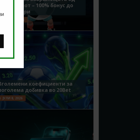
Мундијалот – 100% бонус до
7500 денари
ви
ЈУЛИ 15, 2026
Зголемени коефициенти за
поголема добивка во 20Bet
ЈУЛИ 8, 2026