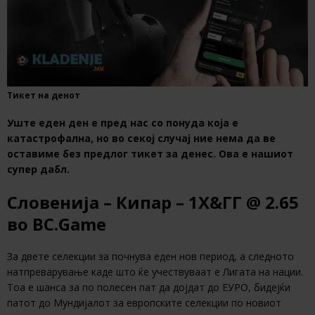
Тикет на денот
Уште еден ден е пред нас со понуда која е
катастрофална, но во секој случај ние нема да ве
оставиме без предлог тикет за денес. Ова е нашиот
супер дабл.
Словенија – Кипар – 1Х&ГГ @ 2.65
во BC.Game
За двете селекции за почнува еден нов период, а следното
натпреварување каде што ќе учествуваат е Лигата на нации.
Тоа е шанса за по полесен пат да дојдат до ЕУРО, бидејќи
патот до Мундијалот за европските селекции по новиот