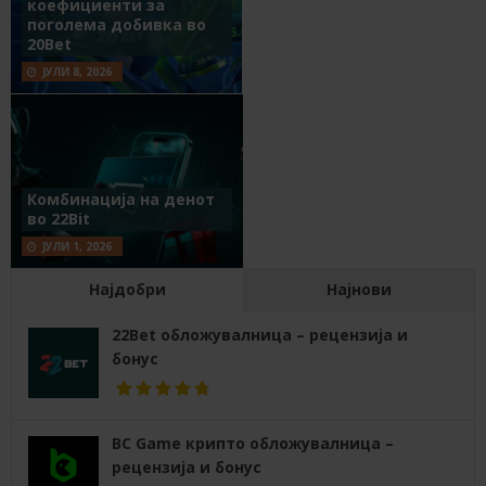
коефициенти за
поголема добивка во
20Bet
ЈУЛИ 8, 2026
Комбинација на денот
во 22Bit
ЈУЛИ 1, 2026
Најдобри
Најнови
22Bet обложувалница – рецензија и
бонус
BC Game крипто обложувалница –
рецензија и бонус