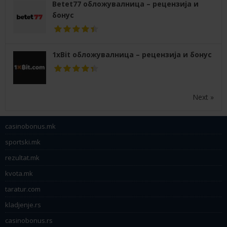
Betet77 обложувалница – рецензија и
бонус
1xBit обложувалница – рецензија и бонус
Next »
casinobonus.mk
sportski.mk
rezultat.mk
kvota.mk
taratur.com
kladjenje.rs
casinobonus.rs