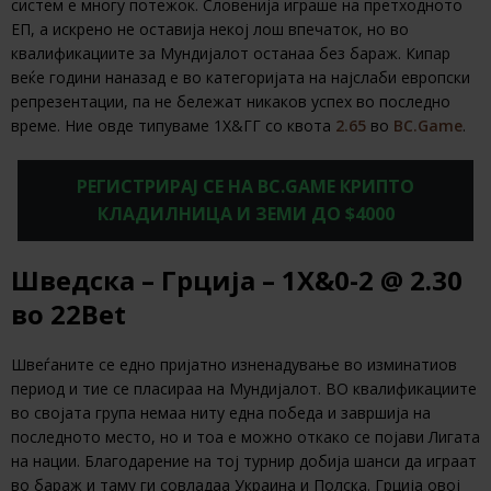
систем е многу потежок. Словенија играше на претходното
ЕП, а искрено не оставија некој лош впечаток, но во
квалификациите за Мундијалот останаа без бараж. Кипар
веќе години наназад е во категоријата на најслаби европски
репрезентации, па не бележат никаков успех во последно
време. Ние овде типуваме 1Х&ГГ со квота
2.65
во
BC.Game
.
РЕГИСТРИРАЈ СЕ НА BC.GAME КРИПТО
КЛАДИЛНИЦА И ЗЕМИ ДО $4000
Шведска – Грција – 1Х&0-2 @ 2.30
во 22Bet
Швеѓаните се едно пријатно изненадување во изминатиов
период и тие се пласираа на Мундијалот. ВО квалификациите
во својата група немаа ниту една победа и завршија на
последното место, но и тоа е можно откако се појави Лигата
на нации. Благодарение на тој турнир добија шанси да играат
во бараж и таму ги совладаа Украина и Полска. Грција овој