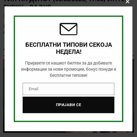
ТУРКУ – ВАДУС
Clos
this
modu
август 6, 2026
Денес има солидна понуда за обложување, а ние ќе го
анализираме дуелот од Конференциската лига
[…]
БЕСПЛАТНИ ТИПОВИ СЕКОЈА
ТИКЕТ НА ДЕНОТ
НЕДЕЛА!
Пријавете се нашиот билтен за да добивате
ТИКЕТ НА ДЕНОТ
информации за нови промоции, бонус понуди и
бесплатни типови!
Email
Email
ПРИЈАВИ СЕ