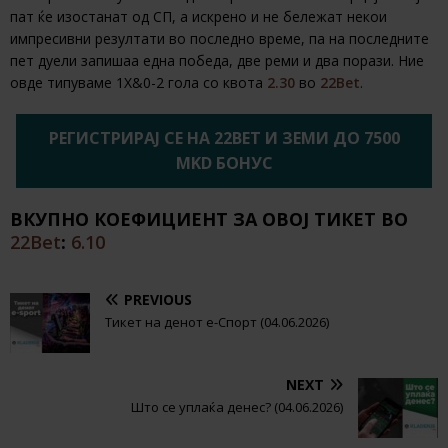
пат ќе изостанат од СП, а искрено и не бележат некои
импресивни резултати во последно време, па на последните
пет дуели запишаа една победа, две реми и два порази. Ние
овде типуваме 1X&0-2 гола со квота
2.30
во
22Bet
.
РЕГИСТРИРАЈ СЕ НА 22BET И ЗЕМИ ДО 7500
MKD БОНУС
ВКУПНО КОЕФИЦИЕНТ ЗА ОВОЈ ТИКЕТ ВО
22Bet
:
6.10
PREVIOUS
Тикет на денот е-Спорт (04.06.2026)
NEXT
Што се уплаќа денес? (04.06.2026)