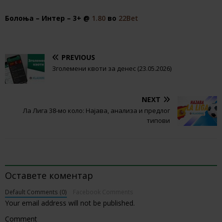
Болоња – Интер – 3+ @
1.80
во
22Bet
PREVIOUS
Зголемени квоти за денес (23.05.2026)
NEXT
Ла Лига 38-мо коло: Најава, анализа и предлог
типови
BE THE FIRST TO COMMENT
Оставете коментар
Default Comments (0)
Facebook Comments
Your email address will not be published.
Comment