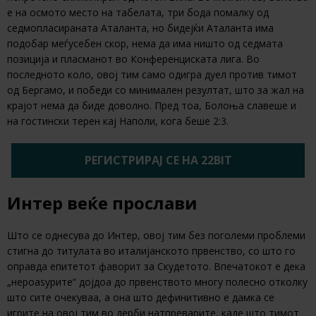
е на осмото место на табелата, три бода помалку од
седмопласираната Аталанта, но бидејќи Аталанта има
подобар меѓусебен скор, нема да има ништо од седмата
позиција и пласманот во Конференциската лига. Во
последното коло, овој тим само одигра дуел против тимот
од Бергамо, и победи со минимален резултат, што за жал на
крајот нема да биде доволно. Пред тоа, Болоња славеше и
на гостински терен кај Наполи, кога беше 2:3.
РЕГИСТРИРАЈ СЕ НА 22BIT
Интер веќе прослави
Што се однесува до Интер, овој тим без поголеми проблеми
стигна до титулата во италијанското првенство, со што го
оправда епитетот фаворит за Скудетото. Впечатокот е дека
„нероаѕурите“ дојдоа до првенството многу полесно отколку
што сите очекуваа, а она што дефинитивно е дамка се
игрите на овој тим во дерби натпреварите, каде што тимот