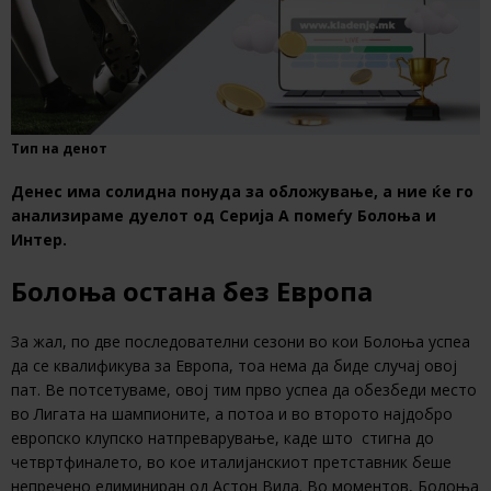
Тип на денот
Денес има солидна понуда за обложување, а ние ќе го
анализираме дуелот од Серија А помеѓу Болоња и
Интер.
Болоња остана без Европа
За жал, по две последователни сезони во кои Болоња успеа
да се квалификува за Европа, тоа нема да биде случај овој
пат. Ве потсетуваме, овој тим прво успеа да обезбеди место
во Лигата на шампионите, а потоа и во второто најдобро
европско клупско натпреварување, каде што стигна до
четвртфиналето, во кое италијанскиот претставник беше
непречено елиминиран од Астон Вила. Во моментов, Болоња