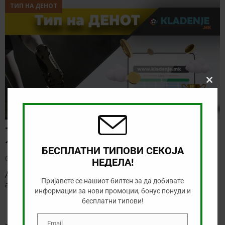
ТИП НА ДЕНОТ
Clos
this
modu
ТИП НА ДЕНОТ (07.08.2026,
19:00) САНДЕФЈОРД – КФУМ
БЕСПЛАТНИ ТИПОВИ СЕКОЈА
август 7, 2026
НЕДЕЛА!
Денес нема солидна понуда за обложување, а ние ќе го
Пријавете се нашиот билтен за да добивате
анализираме дуелот од норвешката лига
[…]
информации за нови промоции, бонус понуди и
бесплатни типови!
Email