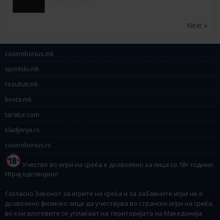
Next »
casinobonus.mk
sportski.mk
rezultat.mk
kvota.mk
taratur.com
kladjenje.rs
casinobonus.rs
Учество во игри на среќа е дозволено за лица со 18+ години.
Играј одговорно!
Согласно Законот за игрите на среќа и за забавните игри не е
дозволено физичко лице да учествува во странски игри на среќа,
во кои влоговите се уплаќаат на територијата на Македонија.