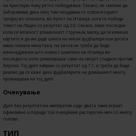
на Кристијан Киву ретко победуваше. Секако, не смееме да
заборавиме дека овој тим неодамна го освои вториот
трофеј во сезоната, во Купот на Италија, кога го победи
тимот на Лацио со резултат од 2:0. Секако, овие последни
кола се можност романскиот стручњак малку да ги измеша
картите и да им даде шанса на некои фудбалери кои досега
имаа помала минутажа, па затоа не треба да биде
изненадувачки што новиот шампион на Италија во
последното коло ремизираше само на својот стадион против
Верона. Тој дуел заврши со резултат од 1:1, и треба да биде
реално да се каже дека фудбалерите на домашниот многу
промашуваа на тој дуел.
Очекување
Дуел без резултатски императив каде двата тима играат
офанзивно и поради тоа очекуваме растеретен меч со многу
голови.
ТИП