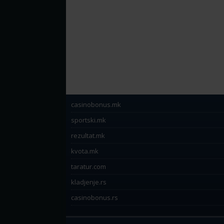
casinobonus.mk
sportski.mk
rezultat.mk
kvota.mk
taratur.com
kladjenje.rs
casinobonus.rs