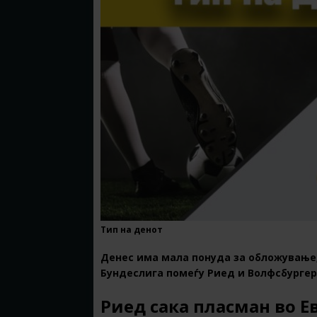
Тип на денот
Денес има мала понуда за обложување,
Бундеслига помеѓу Риед и Волфсбургер
Риед сака пласман во Е