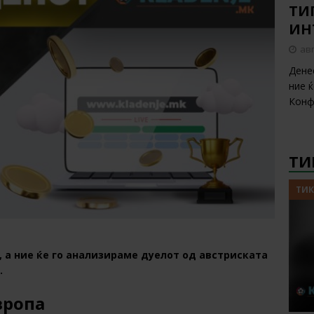
ТИП
ИН
авг
Дене
ние 
Конф
ТИ
ТИК
 а ние ќе го анализираме дуелот од австриската
.
вропа