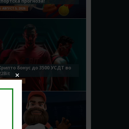
спортска прогноза!
АВГУСТ 5, 2026
Крипто бонус до 3500 УСДТ во
22Bit
Close
ЈУЛИ 29, 2026
this
module