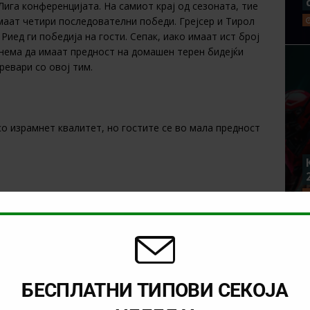
 Лига конференцијата. На самиот крај од сезоната, тие
маат четири последователни победи. Грејсер и Тирол
​Риед ги победија на гости. Сепак, иако имаат ист број
, нема да имаат предност на домашен терен бидејќи
евари со овој тим.
о израмнет квалитет, но гостите се во мала предност
NEXT
26)
Тикет на денот (вторник, 19.05.2026)
БЕСПЛАТНИ ТИПОВИ СЕКОЈА