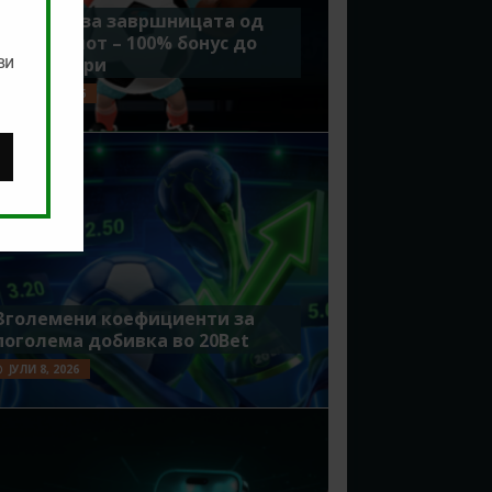
Идеално за завршницата од
Мундијалот – 100% бонус до
ви
7500 денари
ЈУЛИ 15, 2026
Зголемени коефициенти за
поголема добивка во 20Bet
ЈУЛИ 8, 2026