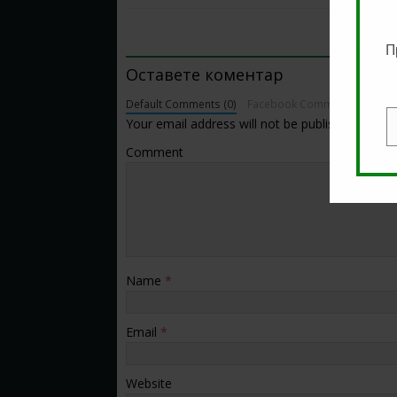
BE THE FIRST TO COMMENT
П
Оставете коментар
Default Comments (0)
Facebook Comments
Your email address will not be published.
E
Comment
Name
*
Email
*
Website