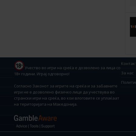
Контак
Учество во игри на среќа е дозволено за лица со
За нас
18+ години. Играј одговорно!
Полити
Согласно Законот за игрите на среќа и за забавните
игри не е дозволено физичко лице да учествува во
странски игри на среќа, во кои влоговите се уплаќаат
на територијата на Македонија.