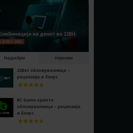
Комбинација на денот во 22Bit
ЈУЛИ 1, 2026
Најдобри
Најнови
22Bet обложувалница –
рецензија и бонус
BC Game крипто
обложувалница – рецензија
и бонус