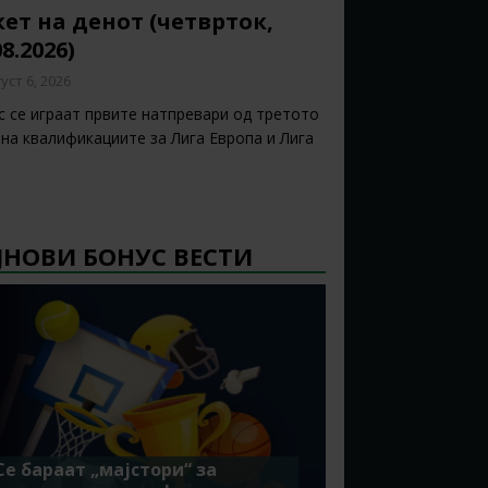
ет на денот (четврток,
08.2026)
уст 6, 2026
с се играат првите натпревари од третото
 на квалификациите за Лига Европа и Лига
ЈНОВИ БОНУС ВЕСТИ
Се бараат „мајстори“ за