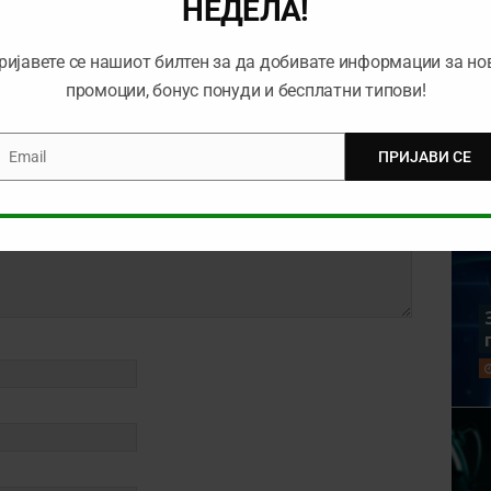
НЕДЕЛА!
ријавете се нашиот билтен за да добивате информации за но
промоции, бонус понуди и бесплатни типови!
Email
ПРИЈАВИ СЕ
mail