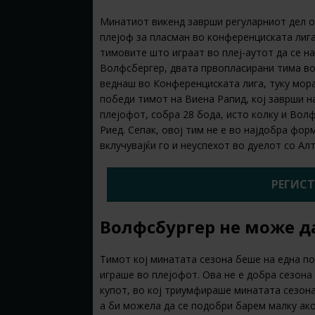
Минатиот викенд заврши регуларниот дел о
плејоф за пласман во конференциската лига
тимовите што играат во плеј-аутот да се на
Волфсбергер, двата првопласирани тима во 
веднаш во Конференциската лига, туку мора
победи тимот на Виена Рапид, кој заврши н
плејофот, собра 28 бода, исто колку и Вол
Риeд. Сепак, овој тим не е во најдобра фор
вклучувајќи го и неуспехот во дуелот со Ал
РЕГИСТ
Волфсбургер не може д
Тимот кој минатата сезона беше на една по
играше во плејофот. Ова не е добра сезона 
купот, во кој триумфираше минатата сезона
а би можела да се подобри барем малку ак