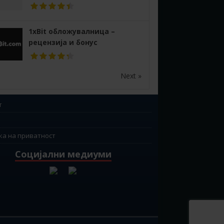
1xBit обложувалница –
рецензија и бонус
Next »
т
ка на приватност
Социјални медиуми