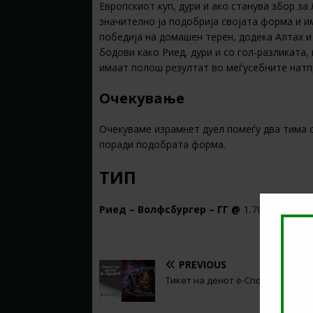
Европскиот куп, дури и ако станува збор за
значително ја подобрија својата форма и и
победија на домашен терен, додека Алтах и ​
бодови како Риед, дури и со гол-разликата
имаат полош резултат во меѓусебните натпр
Очекување
Очекуваме израмнет дуел помеѓу два тима с
поради подобрата форма.
ТИП
Риед – Волфсбургер – ГГ @
1.70
во
22Bet
PREVIOUS
Тикет на денот е-Спорт (19.05.20