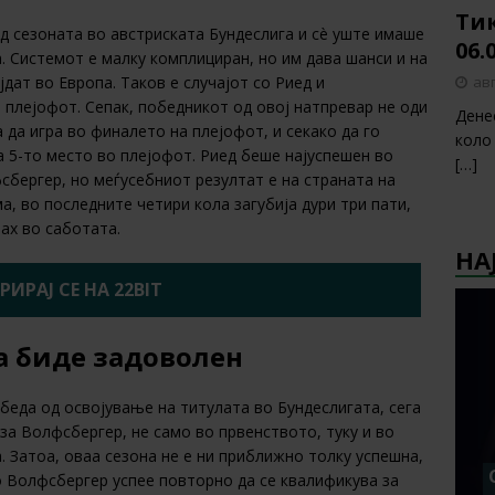
Тик
д сезоната во австриската Бундеслига и сè уште имаше
06.
. Системот е малку комплициран, но им дава шанси и на
авг
јдат во Европа. Таков е случајот со Риeд и
плејофот. Сепак, победникот од овој натпревар не оди
Дене
 да игра во финалето на плејофот, и секако да го
коло
а 5-то место во плејофот. Риeд беше најуспешен во
[…]
фсбергер, но меѓусебниот резултат е на страната на
ма, во последните четири кола загубија дури три пати,
тах во саботата.
НА
РИРАЈ СЕ НА 22BIT
а биде задоволен
беда од освојување на титулата во Бундеслигата, сега
за Волфсбергер, не само во првенството, туку и во
. Затоа, оваа сезона не е ни приближно толку успешна,
о Волфсбергер успее повторно да се квалификува за