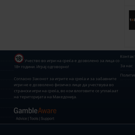
Контак
Учество во игри на среќа е дозволено за лица со
За нас
18+ години. Играј одговорно!
Полити
Согласно Законот за игрите на среќа и за забавните
игри не е дозволено физичко лице да учествува во
странски игри на среќа, во кои влоговите се уплаќаат
на територијата на Македонија.