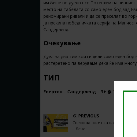
им беше во дуелот со Тотенхем на нивниот 
место на табелата со само еден бод зад Ев
реномирани ривали и да се преселат во гор
ја прекина победничката серија на Манчесте
Сандерленд.
Очекување
Дуел на два тим кои ги дели само еден бод 
растеретено па веруваме дека ќе има многу
ТИП
Евертон – Сандерленд – 3+ @
1.85
во
22B
PREVIOUS
Специјал тикет за натпреварот
– Ленс