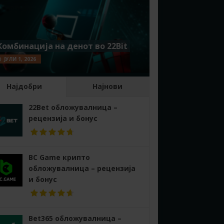
Комбинација на денот во 22Bit
ЈУЛИ 1, 2026
Најдобри
Најнови
22Bet обложувалница –
рецензија и бонус
BC Game крипто
обложувалница – рецензија
и бонус
Bet365 обложувалница –