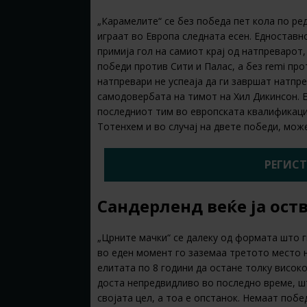
„Карамелите“ се без победа пет кола по ред
играат во Европа следната есен. Едноставн
примија гол на самиот крај од натпреварот
победи против Сити и Палас, а без remi пр
натпревари не успеаја да ги завршат натпре
самодовербата на тимот на Хил Дикинсон. Е
последниот тим во европската квалификацис
Тотенхем и во случај на двете победи, мож
РЕГИСТ
Сандерленд веќе ја ост
„Црните мачки“ се далеку од формата што г
во еден момент го заземаа третото место 
елитата по 8 години да остане толку високо
доста непредвидливо во последно време, ш
својата цел, а тоа е опстанок. Немаат поб