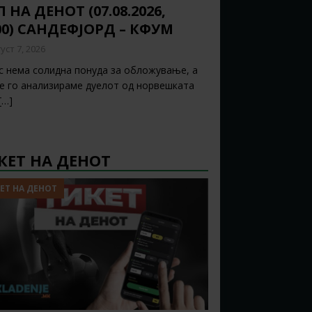
 НА ДЕНОТ (07.08.2026,
00) САНДЕФЈОРД – КФУМ
уст 7, 2026
с нема солидна понуда за обложување, а
ќе го анализираме дуелот од норвешката
[…]
КЕТ НА ДЕНОТ
ЕТ НА ДЕНОТ