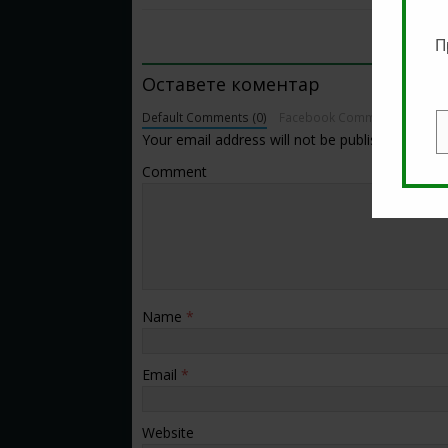
BE THE FIRST TO COMMENT
П
Оставете коментар
Default Comments (0)
Facebook Comments
Your email address will not be published.
E
Comment
Name
*
Email
*
Website