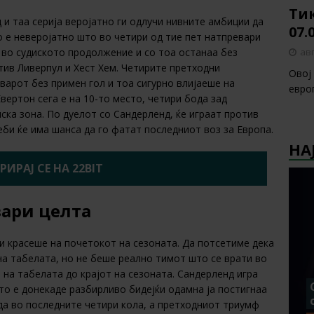
Тик
 и таа серија веројатно ги одлучи нивните амбиции да
07.
о е неверојатно што во четири од тие пет натпревари
авг
, во судиското продолжение и со тоа останаа без
отив Ливерпул и Хест Хем. Четирите претходни
Овој
варот без примен гол и тоа сигурно влијаеше на
европ
вертон сега е на 10-то место, четири бода зад
ка зона. По дуелот со Сандерленд, ќе играат против
еби ќе има шанса да го фатат последниот воз за Европа.
НА
РИРАЈ СЕ НА 22BIT
вари целта
и красеше на почетокот на сезоната. Да потсетиме дека
на табелата, но не беше реално тимот што се врати во
 на табелата до крајот на сезоната. Сандерленд игра
то е донекаде разбирливо бидејќи одамна ја постигнаа
еда во последните четири кола, а претходниот триумф