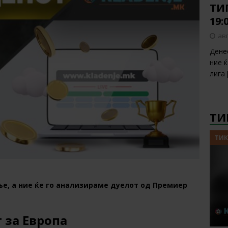
ТИП
19:
авг
Дене
ние 
лига
ТИ
ТИК
е, а ние ќе го анализираме дуелот од Премиер
 за Европа