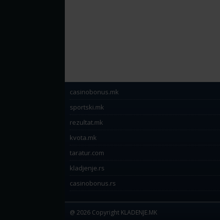
casinobonus.mk
sportski.mk
rezultat.mk
kvota.mk
taratur.com
kladjenje.rs
casinobonus.rs
@ 2026 Copyright KLADENJE.MK