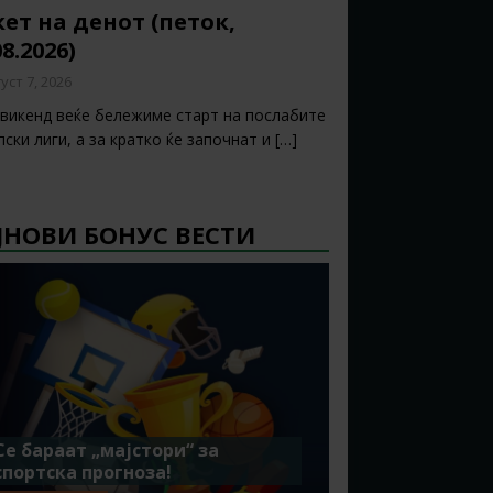
ет на денот (петок,
08.2026)
уст 7, 2026
 викенд веќе бележиме старт на послабите
ски лиги, а за кратко ќе започнат и
[…]
ЈНОВИ БОНУС ВЕСТИ
Се бараат „мајстори“ за
спортска прогноза!