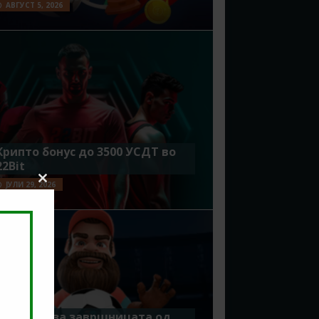
АВГУСТ 5, 2026
Крипто бонус до 3500 УСДТ во
22Bit
ЈУЛИ 29, 2026
Close
this
module
Идеално за завршницата од