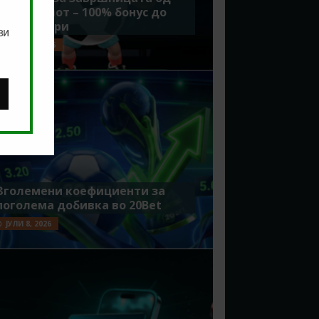
Мундијалот – 100% бонус до
7500 денари
ви
ЈУЛИ 15, 2026
Зголемени коефициенти за
поголема добивка во 20Bet
ЈУЛИ 8, 2026