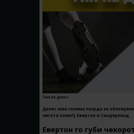
Тип на денот
Денес има голема понуда за обложувањ
лигата помеѓу Евертон и Сандерленд.
Евертон го губи чекорот