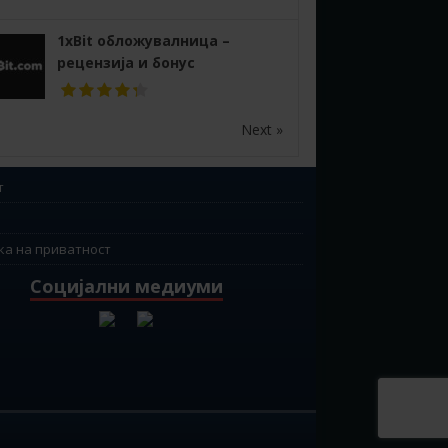
1xBit обложувалница –
рецензија и бонус
Next »
т
ка на приватност
Социјални медиуми