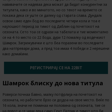
навивачите се надеваа дека можат да бидат конкурентни за
титулата, како и во минатото, но со текот на времето се
покажа дека се уште се далеку од старата слава. Дундалк
освои само еден бод во последните четири кола и тоа е
најлошиот период за тимот од Даблин од почетокот на
сезоната. Сето тоа се одрази на табелата и тие моментално
се на 4-то место со 22 бода, дури 12 помалку од водечкиот
Шамрок. Загрижувачки е што беа поразени во последните
два натпревари дома, а пред тоа имаа 4 победи и 2 нерешени
како домаќини.
РЕГИСТРИРАЈ СЕ НА 22BIT
Шамрок блиску до нова титула
Роверси почнаа бавно, малку потфрлија на почетокот на
сезоната, но работите брзо си дојдоа на свое место. Веќе по
16 кола, значи не поминаа ни половина од сезоната, тие се
на врвот и се чини дека само Сент Патрик е тимот што би