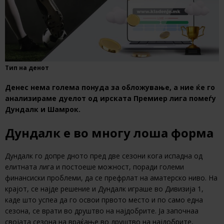
Тип на денот
Денес нема голема понуда за обложување, а ние ќе го
анализираме дуелот од ирската Премиер лига помеѓу
Дундалк и Шамрок.
Дундалк е во многу лоша форма
Дундалк го допре дното пред две сезони кога испадна од
елитната лига и постоеше можност, поради големи
финансиски проблеми, да се префрлат на аматерско ниво. На
крајот, се најде решение и Дундалк играше во Дивизија 1,
каде што успеа да го освои првото место и по само една
сезона, се врати во друштво на најдобрите. Ја започнаа
својата сезона на враќање во друштво на најдобрите,