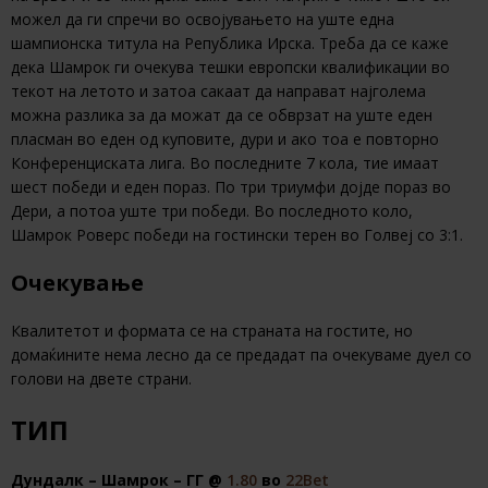
можел да ги спречи во освојувањето на уште една
шампионска титула на Република Ирска. Треба да се каже
дека Шамрок ги очекува тешки европски квалификации во
текот на летото и затоа сакаат да направат најголема
можна разлика за да можат да се обврзат на уште еден
пласман во еден од куповите, дури и ако тоа е повторно
Конференциската лига. Во последните 7 кола, тие имаат
шест победи и еден пораз. По три триумфи дојде пораз во
Дери, а потоа уште три победи. Во последното коло,
Шамрок Роверс победи на гостински терен во Голвеј со 3:1.
Очекување
Квалитетот и формата се на страната на гостите, но
домаќините нема лесно да се предадат па очекуваме дуел со
голови на двете страни.
ТИП
Дундалк – Шамрок – ГГ @
1.80
во
22Bet