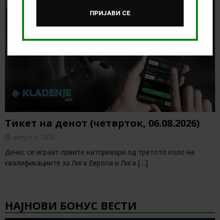
ТИКЕТ НА ДЕНОТ
ПРИЈАВИ СЕ
Тикет на денот (четврток, 06.08.2026)
август 6, 2026
Денес се играат првите натпревари од третото коло на
квалификациите за Лига Европа и Лига
[…]
НАЈНОВИ БОНУС ВЕСТИ