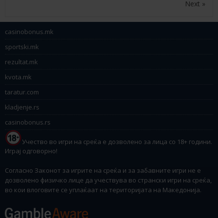
Next »
casinobonus.mk
sportski.mk
rezultat.mk
kvota.mk
taratur.com
kladjenje.rs
casinobonus.rs
Учество во игри на среќа е дозволено за лица со 18+ години.
Играј одговорно!
Согласно Законот за игрите на среќа и за забавните игри не е
дозволено физичко лице да учествува во странски игри на среќа,
во кои влоговите се уплаќаат на територијата на Македонија.