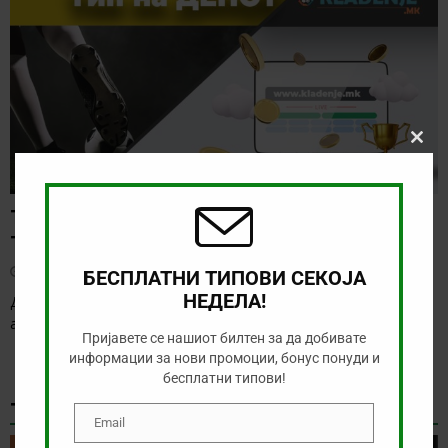
Clos
this
modu
ТИП НА ДЕНОТ (06.08.2026, 17:00) ИНТЕР
ТУРКУ – ВАДУС
август 6, 2026
БЕСПЛАТНИ ТИПОВИ СЕКОЈА
НЕДЕЛА!
Денес има солидна понуда за обложување, а ние ќе го
анализираме дуелот од Конференциската лига
[…]
Пријавете се нашиот билтен за да добивате
информации за нови промоции, бонус понуди и
бесплатни типови!
ТИКЕТ НА ДЕНОТ
Email
Email