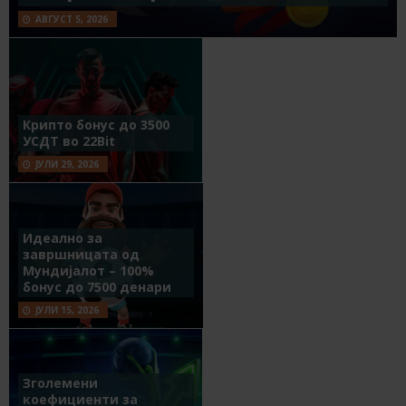
АВГУСТ 5, 2026
Крипто бонус до 3500
УСДТ во 22Bit
ЈУЛИ 29, 2026
Идеално за
завршницата од
Мундијалот – 100%
бонус до 7500 денари
ЈУЛИ 15, 2026
Зголемени
коефициенти за