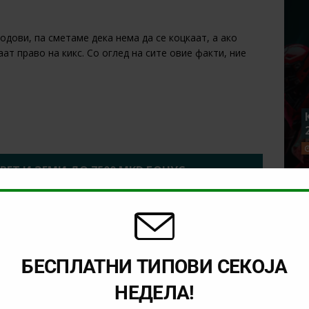
дови, па сметаме дека нема да се коцкаат, а ако
т право на кикс. Со оглед на сите овие факти, ние
2BET И ЗЕМИ ДО 7500 MKD БОНУС
NEXT
)
Натпревар со традиција (09.05.2026)
БЕСПЛАТНИ ТИПОВИ СЕКОЈА
НЕДЕЛА!