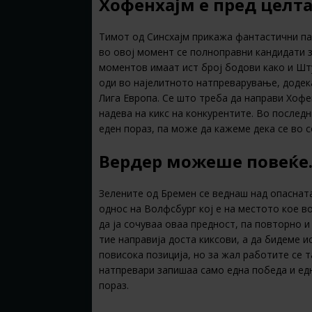
Хофенхајм е пред целта
Тимот од Синсхајм прикажа фантастични па
во овој момент се полноправни кандидати 
моментов имаат ист број бодови како и Шту
оди во најелитното натпреварување, додека
Лига Европа. Се што треба да направи Хофе
надева на кикс на конкурентите. Во послед
еден пораз, па може да кажеме дека се во 
Вердер можеше повеќе
Зелените од Бремен се веднаш над опасната
однос на Волфсбург кој е на местото кое в
да ја сочуваа оваа предност, па повторно и
тие направија доста киксови, а да бидеме и
повисока позиција, но за жал работите се т
натпревари запишаа само една победа и едн
пораз.