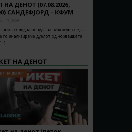
 НА ДЕНОТ (07.08.2026,
00) САНДЕФЈОРД – КФУМ
уст 7, 2026
с нема солидна понуда за обложување, а
ќе го анализираме дуелот од норвешката
[…]
КЕТ НА ДЕНОТ
ЕТ НА ДЕНОТ
ет на денот (петок,