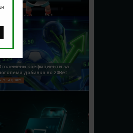
ЈУЛИ 15, 2026
ви
Зголемени коефициенти за
поголема добивка во 20Bet
ЈУЛИ 8, 2026