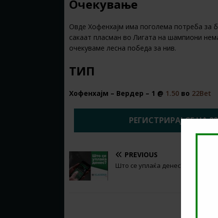
Очекување
Овде Хофенхајм има поголема потреба за бо
сакаат пласман во Лигата на шампиони немаа
очекуваме лесна победа за нив.
ТИП
Хофенхајм – Вердер – 1 @
1.50
во
22Bet
РЕГИСТРИРАЈ СЕ НА 2
PREVIOUS
Што се уплаќа денес? (09.05.2026
BE THE FIRST TO COMMENT