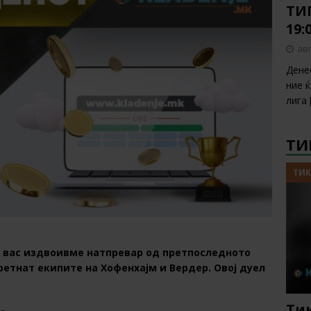
ТИП
19:
авг
Дене
ние 
лига
ТИ
ТИК
а вас издвоивме натпревар од претпоследното
ретнат екипите на Хофенхајм и Вердер. Овој дуел
Тик