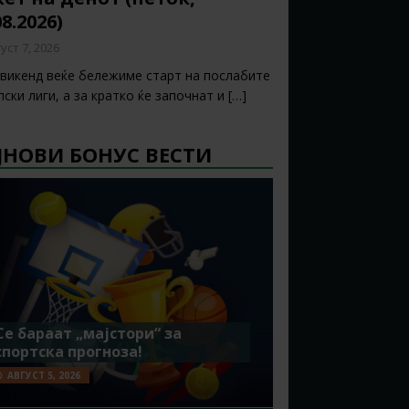
08.2026)
уст 7, 2026
 викенд веќе бележиме старт на послабите
ски лиги, а за кратко ќе започнат и
[…]
ЈНОВИ БОНУС ВЕСТИ
Се бараат „мајстори“ за
спортска прогноза!
АВГУСТ 5, 2026