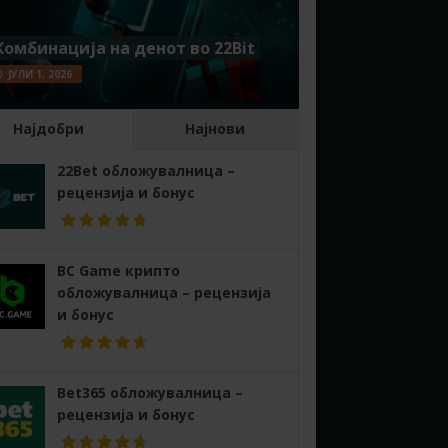
Комбинација на денот во 22Bit
ЈУЛИ 1, 2026
Најдобри
Најнови
22Bet обложувалница –
рецензија и бонус
BC Game крипто
обложувалница – рецензија
и бонус
Bet365 обложувалница –
рецензија и бонус