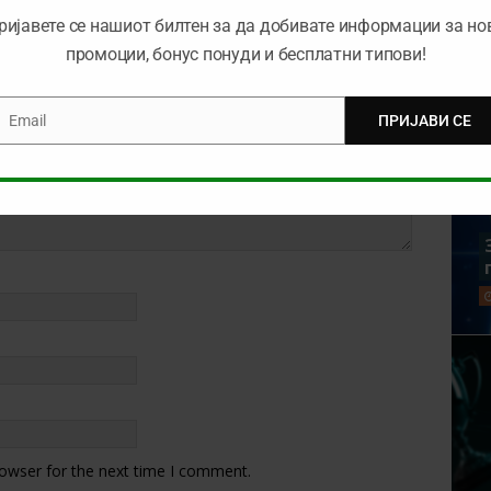
ријавете се нашиот билтен за да добивате информации за но
промоции, бонус понуди и бесплатни типови!
Email
ПРИЈАВИ СЕ
mail
rowser for the next time I comment.