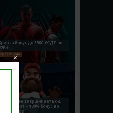
Крипто бонус до 3500 УСДТ во
22Bit
ЈУЛИ 29, 2026
Close
this
module
Идеално за завршницата од
Мундијалот – 100% бонус до
7500 денари