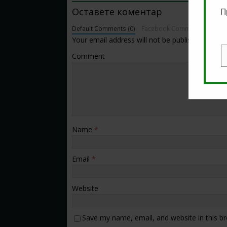
Оставете коментар
П
Default Comments (0)
Facebook Comments
Your email address will not be published.
Comment
E
Name
*
Email
*
Website
Save my name, email, and website in this b