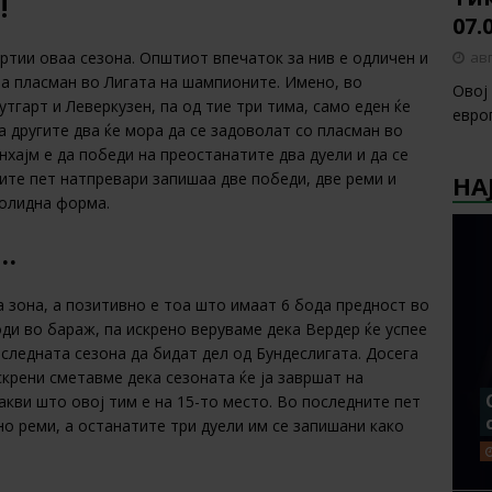
!
07.
авг
ртии оваа сезона. Општиот впечаток за нив е одличен и
за пласман во Лигата на шампионите. Имено, во
Овој
тгарт и Леверкузен, па од тие три тима, само еден ќе
европ
 другите два ќе мора да се задоволат со пласман во
нхајм е да победи на преостанатите два дуели и да се
ните пет натпревари запишаа две победи, две реми и
НА
солидна форма.
…
 зона, а позитивно е тоа што имаат 6 бода предност во
оди во бараж, па искрено веруваме дека Вердер ќе успее
 следната сезона да бидат дел од Бундеслигата. Досега
скрени сметавме дека сезоната ќе ја завршат на
акви што овој тим е на 15-то место. Во последните пет
о реми, а останатите три дуели им се запишани како