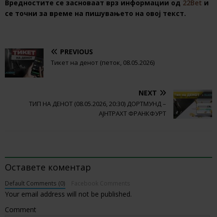
Вредностите се засноваат врз информации од
22Bet
и
се точни за време на пишувањето на овој текст.
PREVIOUS
Тикет на денот (петок, 08.05.2026)
NEXT
ТИП НА ДЕНОТ (08.05.2026, 20:30) ДОРТМУНД –
АЈНТРАХТ ФРАНКФУРТ
BE THE FIRST TO COMMENT
Оставете коментар
Default Comments (0)
Facebook Comments
Your email address will not be published.
Comment