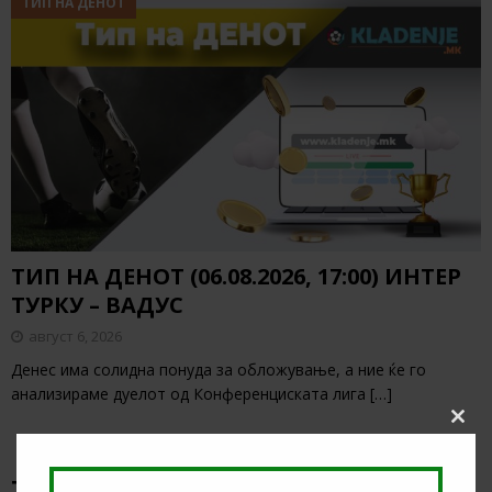
ТИП НА ДЕНОТ
ТИП НА ДЕНОТ (06.08.2026, 17:00) ИНТЕР
ТУРКУ – ВАДУС
август 6, 2026
Денес има солидна понуда за обложување, а ние ќе го
анализираме дуелот од Конференциската лига
[…]
Clos
this
modu
ТИКЕТ НА ДЕНОТ