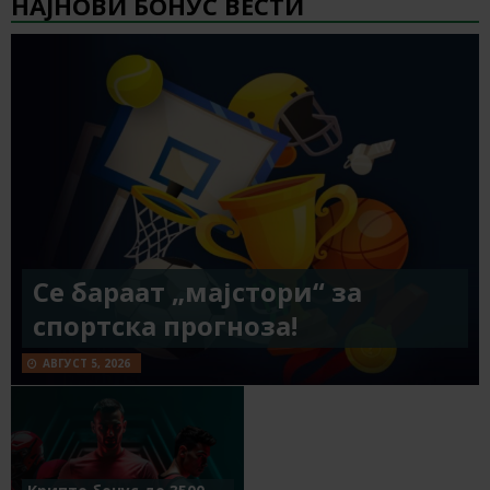
НАЈНОВИ БОНУС ВЕСТИ
Се бараат „мајстори“ за
спортска прогноза!
АВГУСТ 5, 2026