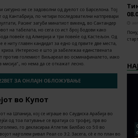
Тик
и сигурно не се задоволни од дуелот со Барселона. Тој
08.
 од Кантабрија, по четири последователни натпревари
авг
зултати, Расинг загуби минатиот викенд, во Сантандер
вот на табелата, но сега со ист број бодови како
Пону
ода повеќе од Алмерија и три повеќе од Кастељон. Од
стар
не е ниту главен кандидат за едно од првите две места,
а криза. Интересно е што ја забележаа единствената
от против големиот Виљареал во осминафиналето, иако
 мисија“., но нема да се откажат лесно.
НА
22BET ЗА ОНЛАЈН ОБЛОЖУВАЊЕ
јот во Купот
от на Шпанија, кој се играше во Саудиска Арабија во
ејќи од тоа патување се вратија со трофеј, прв во
оголемо, го декласираа Атлетик Билбао со 5:0 во
јот најголем ривал Реал со 3:2. Засега, сè е по план во