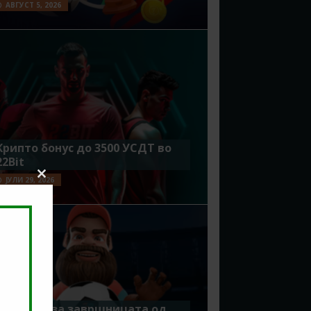
АВГУСТ 5, 2026
Крипто бонус до 3500 УСДТ во
22Bit
ЈУЛИ 29, 2026
Close
this
module
Идеално за завршницата од