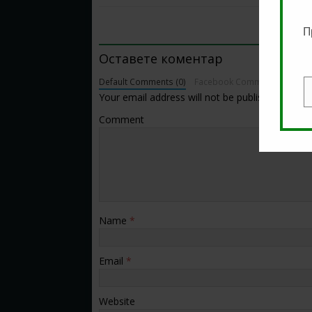
BE THE FIRST TO COMMENT
П
Оставете коментар
Default Comments (0)
Facebook Comments
Your email address will not be published.
E
Comment
Name
*
Email
*
Website