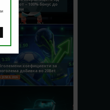
Мундијалот – 100% бонус до
7500 денари
ви
ЈУЛИ 15, 2026
Зголемени коефициенти за
поголема добивка во 20Bet
ЈУЛИ 8, 2026