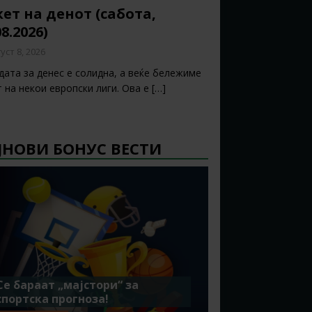
ет на денот (сабота,
08.2026)
уст 8, 2026
дата за денес е солидна, а веќе бележиме
т на некои европски лиги. Ова е
[…]
ЈНОВИ БОНУС ВЕСТИ
Се бараат „мајстори“ за
спортска прогноза!