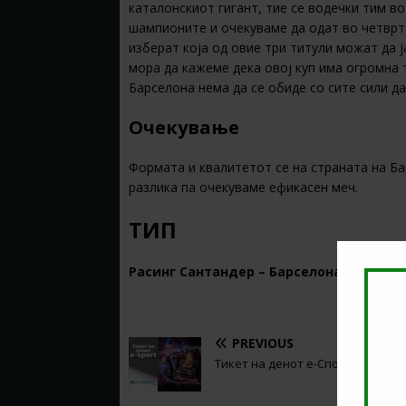
каталонскиот гигант, тие се водечки тим в
шампионите и очекуваме да одат во четврт
изберат која од овие три титули можат да ј
мора да кажеме дека овој куп има огромна 
Барселона нема да се обиде со сите сили д
Очекување
Формата и квалитетот се на страната на Ба
разлика па очекуваме ефикасен меч.
ТИП
Расинг Сантандер – Барселона – 4+ @
1.
PREVIOUS
Тикет на денот е-Спорт (15.01.20