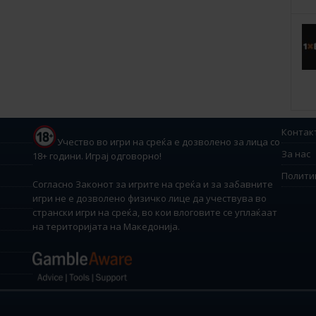
Контак
Учество во игри на среќа е дозволено за лица со
За нас
18+ години. Играј одговорно!
Полити
Согласно Законот за игрите на среќа и за забавните
игри не е дозволено физичко лице да учествува во
странски игри на среќа, во кои влоговите се уплаќаат
на територијата на Македонија.