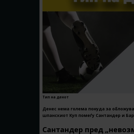
Тип на денот
Денес нема голема понуда за обложува
шпанскиот Куп
помеѓу Сантандер и Бар
Сантандер пред „невоз