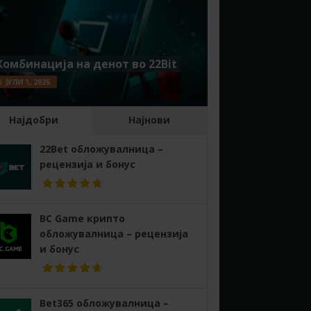
Комбинација на денот во 22Bit
ЈУЛИ 1, 2026
Најдобри
Најнови
22Bet обложувалница –
рецензија и бонус
BC Game крипто
обложувалница – рецензија
и бонус
Bet365 обложувалница –