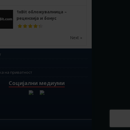
1xBit обложувалница –
рецензија и бонус
Next »
т
ка на приватност
Социјални медиуми