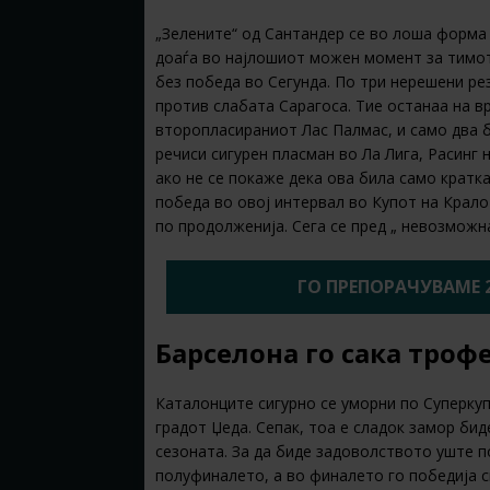
„Зелените“ од Сантандер се во лоша форма 
доаѓа во најлошиот можен момент за тимот
без победа во Сегунда. По три нерешени ре
против слабата Сарагоса. Тие останаа на вр
второпласираниот Лас Палмас, и само два б
речиси сигурен пласман во Ла Лига, Расинг 
ако не се покаже дека ова била само кратк
победа во овој интервал во Купот на Крал
по продолженија. Сега се пред „ невозможна
ГО ПРЕПОРАЧУВАМЕ 
Барселона го сака трофе
Каталонците сигурно се уморни по Суперкуп
градот Џеда. Сепак, тоа е сладок замор бид
сезоната. За да биде задоволството уште п
полуфиналето, а во финалето го победија сво