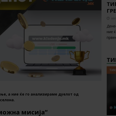
ТИП
ГР
авг
Дене
ние 
прве
ТИ
ТИК
ње, а ние ќе го анализираме дуелот од
селона.
можна мисија“