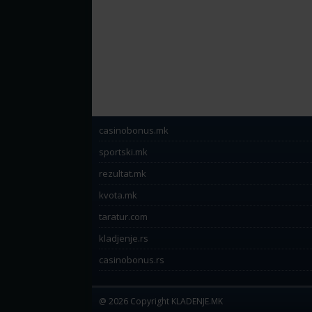
casinobonus.mk
sportski.mk
rezultat.mk
kvota.mk
taratur.com
kladjenje.rs
casinobonus.rs
@ 2026 Copyright KLADENJE.MK