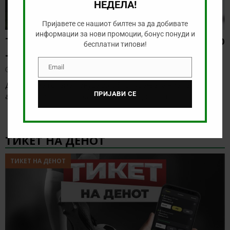
НЕДЕЛА!
Пријавете се нашиот билтен за да добивате
информации за нови промоции, бонус понуди и
ТИП НА ДЕНОТ (08.08.2026, 21:00) ГРЕМИО
бесплатни типови!
– САО ПАОЛО
Email
август 8, 2026
Email
Денес нема голема понуда за обложување, а ние ќе го
ПРИЈАВИ СЕ
анализираме дуелот од бразилското првенство
[…]
ТИКЕТ НА ДЕНОТ
ТИКЕТ НА ДЕНОТ