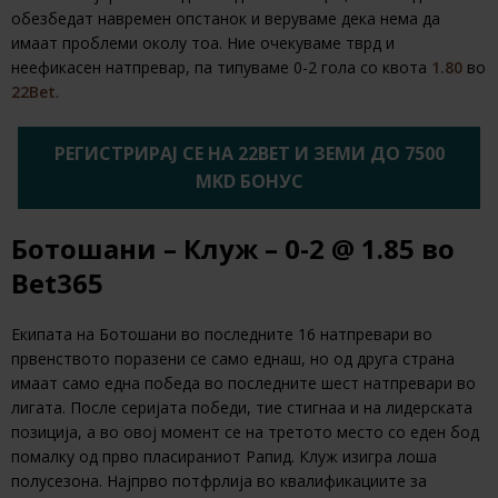
обезбедат навремен опстанок и веруваме дека нема да
имаат проблеми околу тоа. Ние очекуваме тврд и
неефикасен натпревар, па типуваме 0-2 гола со квота
1.80
во
22Bet
.
РЕГИСТРИРАЈ СЕ НА 22BET И ЗЕМИ ДО 7500
MKD БОНУС
Ботошани – Клуж – 0-2 @ 1.85 во
Bet365
Екипата на Ботошани во последните 16 натпревари во
првенството поразени се само еднаш, но од друга страна
имаат само една победа во последните шест натпревари во
лигата. После серијата победи, тие стигнаа и на лидерската
позиција, а во овој момент се на третото место со еден бод
помалку од прво пласираниот Рапид. Клуж изигра лоша
полусезона. Најпрво потфрлија во квалификациите за