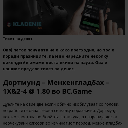
Тикет на денот
Овој петок понудата не е како претходно, но тоа е
поради празниците, па и во наредните неколку
викенди ќе имаме доста екипи на пауза. Ова е
нашиот предлог тикет за денес.
Дортмунд – Менхенгладбах –
1Х&2-4 @ 1.80 во BC.Game
Дуелите на овие две екипи обично изобилуваат со голови,
но работите оваа сезона се малку поразлични. Дортмунд
некако заостана во борбата за титула, а направија доста
неочекувани киксови во изминатиот период. Менхенгладбах