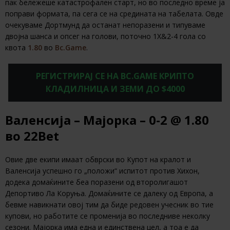
пак бележеше катастрофален старт, но во последно време ја
поправи формата, па сега се на средината на табелата. Овде
очекуваме Дортмунд да останат непоразени и типуваме
двојна шанса и опсег на голови, поточно 1Х&2-4 гола со
квота
1.80
во
Bc.Game
.
РЕГИСТРИРАЈ СЕ НА BC.GAME КРИПТО
КЛАДИЛНИЦА И ЗЕМИ ДО $4000
Валенсија – Мајорка – 0-2 @ 1.80
во 22Bet
Овие две екипи имаат обврски во Купот на кралот и
Валенсија успешно го „положи“ испитот против Хихон,
додека домаќините беа поразени од второлигашот
Депортиво Ла Коруња. Домаќините се далеку од Европа, а
бевме навикнати овој тим да биде редовен учесник во тие
купови, но работите се променија во последниве неколку
сезони. Мајорка има една и единствена цел, а тоа е да