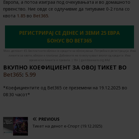
Европа, а потоа изиграа под очекувањата и во домашното
првенство. Ние овде се одлучивме да типуваме 0-2 гола со
квота
1.85
во
Bet365
.
РЕГИСТРИРАЈ СЕ ДЕНЕС И ЗЕМИ 25 ЕВРА
БОНУС ВО BET365
Мин. депозит: €5. Бесплатните облози се кредити за обложување. Потребна е регистрација. Има
лимити за квоти, облози и плаќање. Добивките не го вклучуваат влогот од кредити. Има
временски лимити и правила. | 18+ | gambleaware.org #Ad
ВКУПНО КОЕФИЦИЕНТ ЗА ОВОЈ ТИКЕТ ВО
Bet365
:
5.99
*Коефициентите од Bet365 се преземени на 19.12.2025 во
08:30 часот*
PREVIOUS
Тикет на денот е-Спорт (19.12.2025)