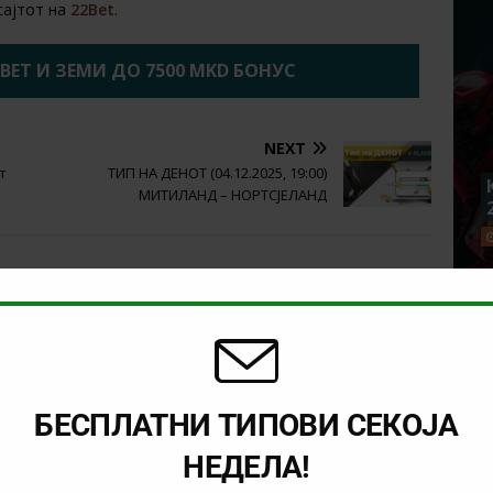
сајтот на
22Bet
.
2BET И ЗЕМИ ДО 7500 MKD БОНУС
NEXT
т
ТИП НА ДЕНОТ (04.12.2025, 19:00)
МИТИЛАНД – НОРТСЈЕЛАНД
БЕСПЛАТНИ ТИПОВИ СЕКОЈА
НЕДЕЛА!