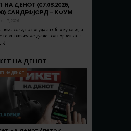
 НА ДЕНОТ (07.08.2026,
00) САНДЕФЈОРД – КФУМ
уст 7, 2026
с нема солидна понуда за обложување, а
ќе го анализираме дуелот од норвешката
[…]
КЕТ НА ДЕНОТ
ЕТ НА ДЕНОТ
ет на денот (петок,