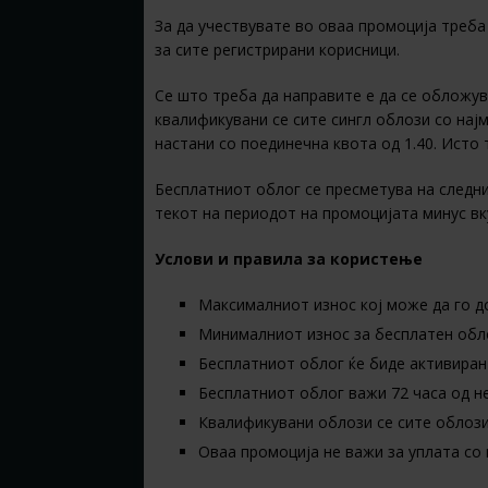
За да учествувате во оваа промоција треба 
за сите регистрирани корисници.
Се што треба да направите е да се обложува
квалификувани се сите сингл облози со најм
настани со поединечна квота од 1.40. Исто 
Бесплатниот облог се пресметува на следни
текот на периодот на промоцијата минус в
Услови и правила за користење
Максималниот износ кој може да го д
Минималниот износ за бесплатен обло
Бесплатниот облог ќе биде активиран
Бесплатниот облог важи 72 часа од 
Квалификувани облози се сите облози
Оваа промоција не важи за уплата со