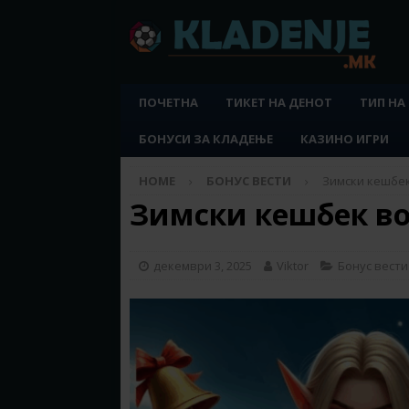
ПОЧЕТНА
ТИКЕТ НА ДЕНОТ
ТИП НА
БОНУСИ ЗА КЛАДЕЊЕ
КАЗИНО ИГРИ
HOME
БОНУС ВЕСТИ
Зимски кешбек
Зимски кешбек во
декември 3, 2025
Viktor
Бонус вести