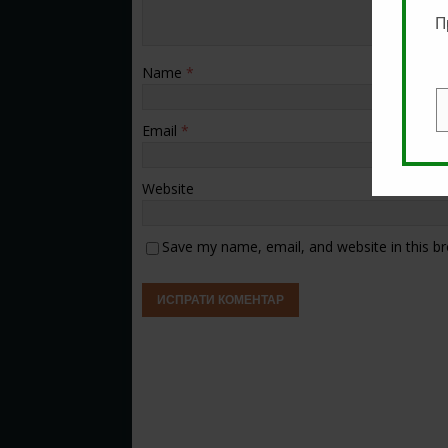
П
Name
*
E
Email
*
Website
Save my name, email, and website in this b