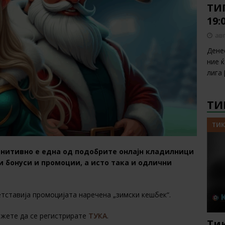
ТИП
19:
авг
Дене
ние 
лига
ТИ
ТИК
нитивно е една од подобрите онлајн кладилници
и бонуси и промоции, а исто така и одлични
етставија промоцијата наречена „зимски кешбек“.
ожете да се регистрирате
ТУКА
.
Тик