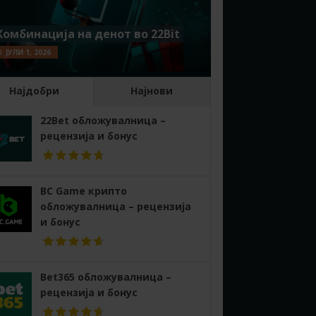
Комбинација на денот во 22Bit
ЈУЛИ 1, 2026
Најдобри
Најнови
22Bet обложувалница –
рецензија и бонус
BC Game крипто
обложувалница – рецензија
и бонус
Bet365 обложувалница –
рецензија и бонус