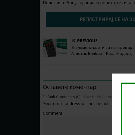
Целосните бонус правила прочитајте ги на 
РЕГИСТРИРАЈ СЕ НА 2
PREVIOUS
Зголемени квоти за натпреваро
Атлетик Билбао – Реал Мадрид
BE THE FIRST TO COMMENT
Оставете коментар
Default Comments (0)
Facebook Comments
Your email address will not be published.
Comment