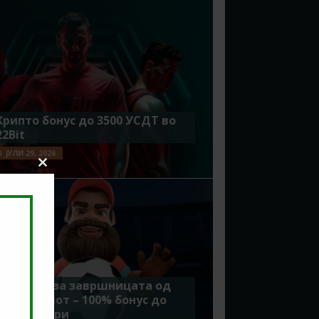
Крипто бонус до 3500 УСДТ во
22Bit
ЈУЛИ 29, 2026
Close
this
module
Идеално за завршницата од
Мундијалот – 100% бонус до
7500 денари