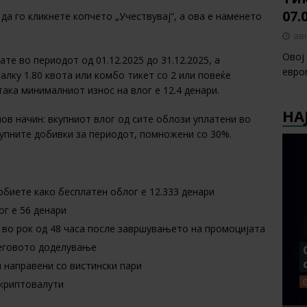
07.
да го кликнете копчето „Учествувај“, а ова е наменето
авг
Овој
те во периодот од 01.12.2025 до 31.12.2025, а
европ
алку 1.80 квота или комбо тикет со 2 или повеќе
така минималниот износ на влог е 12.4 денари.
НА
ов начин: вкупниот влог од сите облози уплатени во
купните добивки за периодот, помножени со 30%.
обиете како бесплатен облог е 12.333 денари
г е 56 денари
 во рок од 48 часа после завршувањето на промоцијата
неговото доделување
 направени со вистински пари
 криптовалути