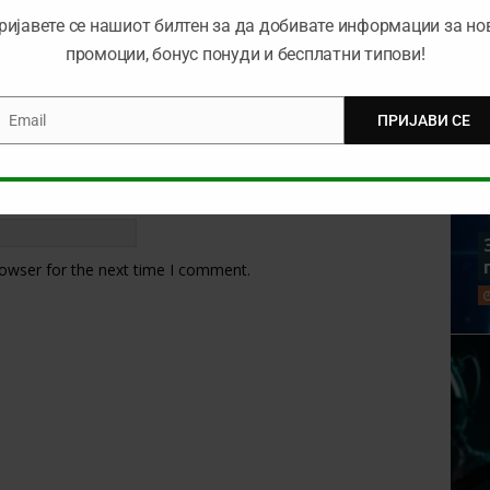
ријавете се нашиот билтен за да добивате информации за но
промоции, бонус понуди и бесплатни типови!
Email
ПРИЈАВИ СЕ
mail
rowser for the next time I comment.