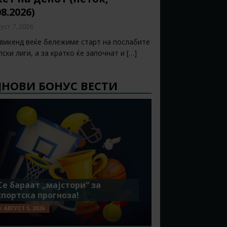
08.2026)
уст 7, 2026
 викенд веќе бележиме старт на послабите
ски лиги, а за кратко ќе започнат и
[…]
ЈНОВИ БОНУС ВЕСТИ
Се бараат „мајстори“ за
спортска прогноза!
АВГУСТ 5, 2026