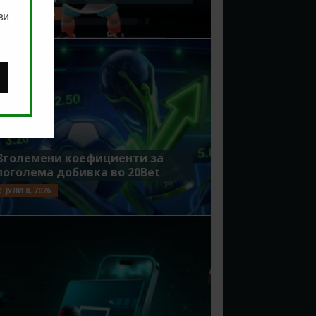
ЈУЛИ 15, 2026
ви
Зголемени коефициенти за
поголема добивка во 20Bet
ЈУЛИ 8, 2026