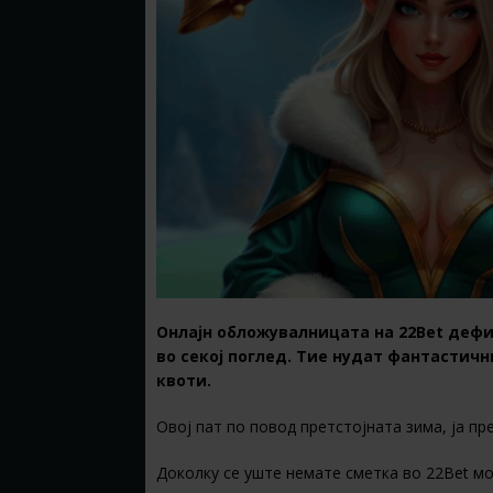
Онлајн обложувалницата на
22Bet
дефи
во секој поглед. Тие нудат фантастичн
квоти.
Овој пат по повод претстојната зима, ја пр
Доколку се уште немате сметка во 22Bet м