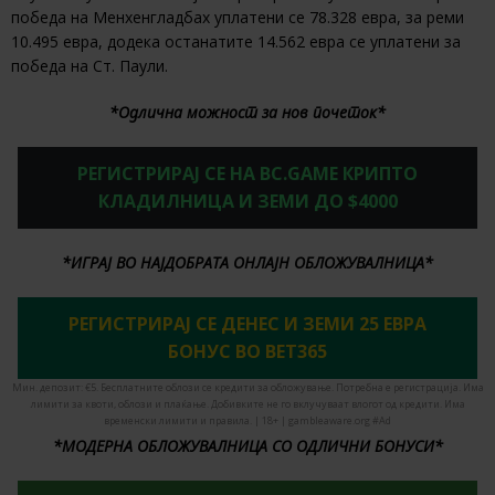
победа на Менхенгладбах уплатени се 78.328 евра, за реми
10.495 евра, додека останатите 14.562 евра се уплатени за
победа на Ст. Паули.
*Одлична можност за нов почеток*
РЕГИСТРИРАЈ СЕ НА BC.GAME КРИПТО
КЛАДИЛНИЦА И ЗЕМИ ДО $4000
*ИГРАЈ ВО НАЈДОБРАТА ОНЛАЈН ОБЛОЖУВАЛНИЦА*
РЕГИСТРИРАЈ СЕ ДЕНЕС И ЗЕМИ 25 ЕВРА
БОНУС ВО BET365
Мин. депозит: €5. Бесплатните облози се кредити за обложување. Потребна е регистрација. Има
лимити за квоти, облози и плаќање. Добивките не го вклучуваат влогот од кредити. Има
временски лимити и правила. | 18+ | gambleaware.org #Ad
*МОДЕРНА ОБЛОЖУВАЛНИЦА СО ОДЛИЧНИ БОНУСИ*