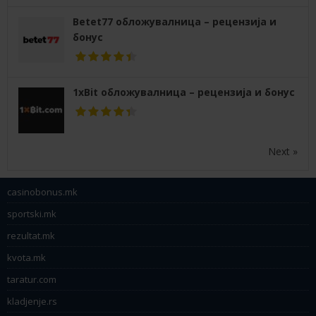
Betet77 обложувалница – рецензија и
бонус
1xBit обложувалница – рецензија и бонус
Next »
casinobonus.mk
sportski.mk
rezultat.mk
kvota.mk
taratur.com
kladjenje.rs