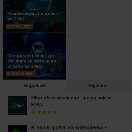
Комбинација на денот
во 22Bit
ЈУЛИ 1, 2026
Специјален бонус до
200 евра за сите нови
играчи во 20Bet
ЈУНИ 24, 2026
Најдобри
Најнови
22Bet обложувалница – рецензија и
бонус
BC Game крипто обложувалница –