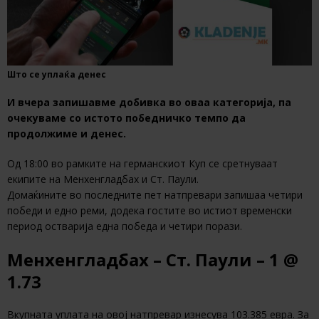
Што се уплаќа денес
И вчера запишавме добивка во оваа категорија, па
очекуваме со истото победничко темпо да
продолжиме и денес.
Од 18:00 во рамките на германскиот Куп се сретнуваат
екипите на Менхенгладбах и Ст. Паули.
Домаќините во последните пет натпревари запишаа четири
победи и едно реми, додека гостите во истиот временски
период остварија една победа и четири порази.
Менхенгладбах – Ст. Паули – 1 @
1.73
Вкупната уплата на овој натпревар изнесува 103.385 евра. За