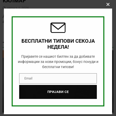
КАЛМАР
август 1, 2026
Clos
this
Денес има голема понуда за обложување, а ние ќе го
modu
анализираме дуелот од шведското првенство
[…]
БЕСПЛАТНИ ТИПОВИ СЕКОЈА
ТИКЕТ НА ДЕНОТ
НЕДЕЛА!
ТИКЕТ НА ДЕНОТ
Пријавете се нашиот билтен за да добивате
информации за нови промоции, бонус понуди и
бесплатни типови!
Email
Email
ПРИЈАВИ СЕ