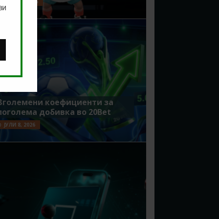
ЈУЛИ 15, 2026
ви
Зголемени коефициенти за
поголема добивка во 20Bet
ЈУЛИ 8, 2026