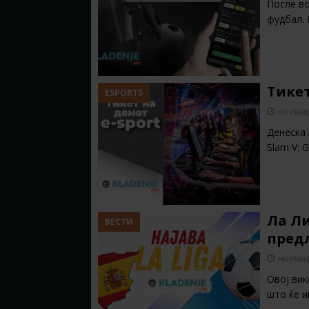
После во
фудбал. 
Тикет
ESPORTS
ноемвр
Денеска 
Slam V: 
Ла Ли
ВЕСТИ
пред
ноемвр
Овој вик
што ќе 