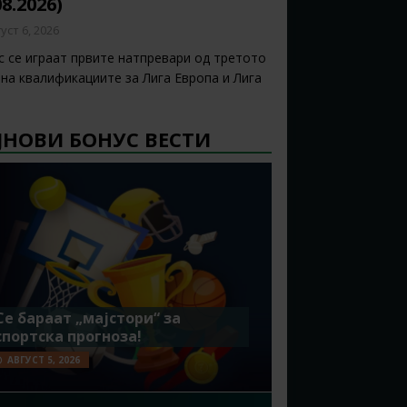
08.2026)
уст 6, 2026
с се играат првите натпревари од третото
 на квалификациите за Лига Европа и Лига
ЈНОВИ БОНУС ВЕСТИ
Се бараат „мајстори“ за
спортска прогноза!
АВГУСТ 5, 2026