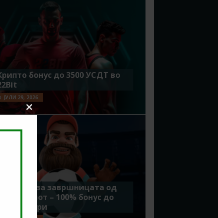
Крипто бонус до 3500 УСДТ во
22Bit
ЈУЛИ 29, 2026
Close
this
module
Идеално за завршницата од
Мундијалот – 100% бонус до
7500 денари