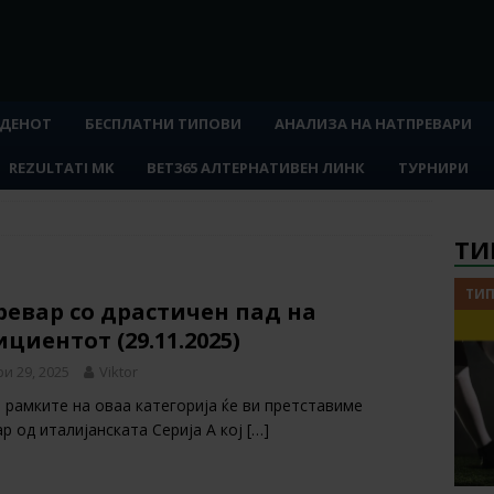
 ДЕНОТ
БЕСПЛАТНИ ТИПОВИ
АНАЛИЗА НА НАТПРЕВАРИ
REZULTATI MK
BET365 АЛТЕРНАТИВЕН ЛИНК
ТУРНИРИ
ТИ
ТИП
евар со драстичен пад на
циентот (29.11.2025)
и 29, 2025
Viktor
 рамките на оваа категорија ќе ви претставиме
р од италијанската Серија А кој
[…]