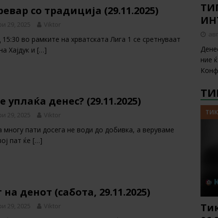
ТИП
евар со традиција (29.11.2025)
ИН
и 29, 2025
Viktor
авг
 15:30 во рамките на хрватската Лига 1 се сретнуваат
Дене
на Хајдук и
[…]
ние 
Конф
ТИ
е уплаќа денес? (29.11.2025)
ТИК
и 29, 2025
Viktor
 многу пати досега не води до добивка, а веруваме
вој пат ќе
[…]
 на денот (сабота, 29.11.2025)
Тик
и 29, 2025
Viktor