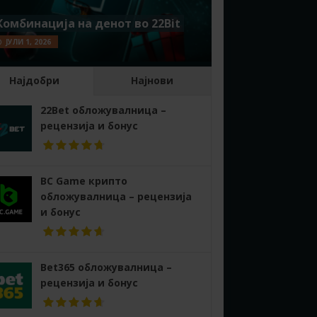
Комбинација на денот во 22Bit
ЈУЛИ 1, 2026
Најдобри
Најнови
22Bet обложувалница –
рецензија и бонус
BC Game крипто
обложувалница – рецензија
и бонус
Bet365 обложувалница –
рецензија и бонус