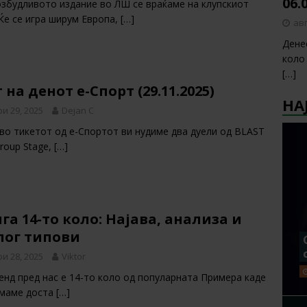
06.
збудливото издание во ЛШ се враќаме на клупскиот
Ќе се игра ширум Европа,
[…]
авг
Дене
коло
[…]
 на денот е-Спорт (29.11.2025)
НА
и 29, 2025
Dejan C
во тикетот од е-Спортот ви нудиме два дуели од BLAST
Group Stage,
[…]
га 14-то коло: Најава, анализа и
лог типови
и 28, 2025
Viktor
енд пред нас е 14-то коло од популарната Примера каде
имаме доста
[…]