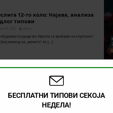
слига 12-то коло: Најава, анализа
едлог типови
и 28, 2025
Viktor
збудливата рунда во Европа се враќаме на клупскиот
Овој викенд на „менито“ ќе
[…]
мени квоти за натпреварот Хетафе
е
и 28, 2025
Viktor
 21:00 часот започнува новата рунда во шпанската Ла
во премиерниот натпревар
[…]
БЕСПЛАТНИ ТИПОВИ СЕКОЈА
НЕДЕЛА!
евар со драстичен пад на