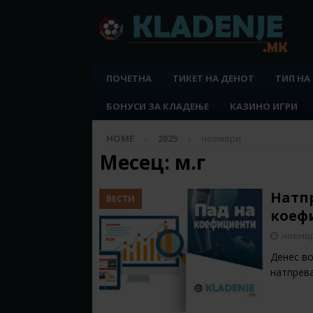
ПОЧЕТНА
ТИКЕТ НА ДЕНОТ
ТИП НА
БОНУСИ ЗА КЛАДЕЊЕ
КАЗИНО ИГРИ
HOME
2025
ноември
Месец:
м.г
Натпр
ВЕСТИ
коефи
ноемвр
Денес во
натпрева