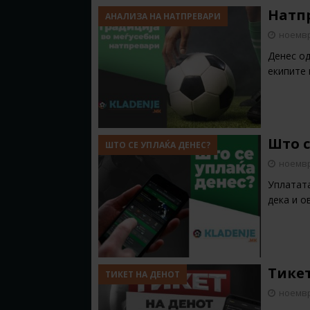
Натпр
АНАЛИЗА НА НАТПРЕВАРИ
ноемвр
Денес од
екипите 
Што с
ШТО СЕ УПЛАЌА ДЕНЕС?
ноемвр
Уплатата
дека и о
Тикет
ТИКЕТ НА ДЕНОТ
ноемвр