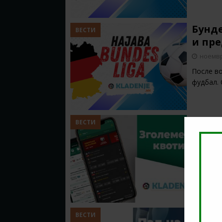
Бунде
ВЕСТИ
и пр
ноемвр
После во
фудбал. 
Зголе
ВЕСТИ
– Елч
ноемвр
Денес од
Лига, а 
Натпр
ВЕСТИ