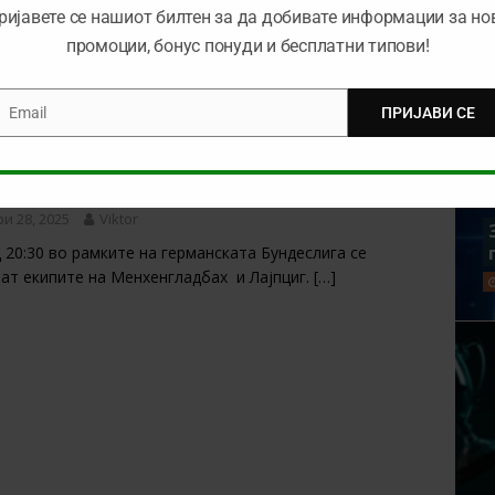
циентот (28.11.2025)
ријавете се нашиот билтен за да добивате информации за но
и 28, 2025
Viktor
промоции, бонус понуди и бесплатни типови!
 рамките на оваа категорија ќе ви претставиме
р од холандската Ердивизија кој бележи
[…]
Email
ПРИЈАВИ СЕ
mail
евар со традиција (28.11.2025)
и 28, 2025
Viktor
 20:30 во рамките на германската Бундеслига се
ат екипите на Менхенгладбах и Лајпциг.
[…]