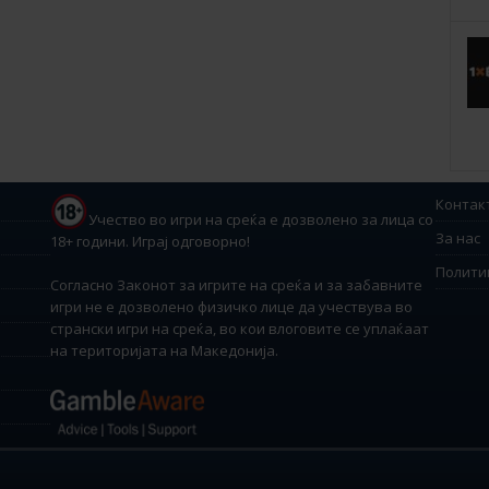
Контак
Учество во игри на среќа е дозволено за лица со
За нас
18+ години. Играј одговорно!
Полити
Согласно Законот за игрите на среќа и за забавните
игри не е дозволено физичко лице да учествува во
странски игри на среќа, во кои влоговите се уплаќаат
на територијата на Македонија.