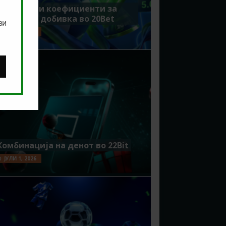
Зголемени коефициенти за
поголема добивка во 20Bet
ви
ЈУЛИ 8, 2026
Комбинација на денот во 22Bit
ЈУЛИ 1, 2026