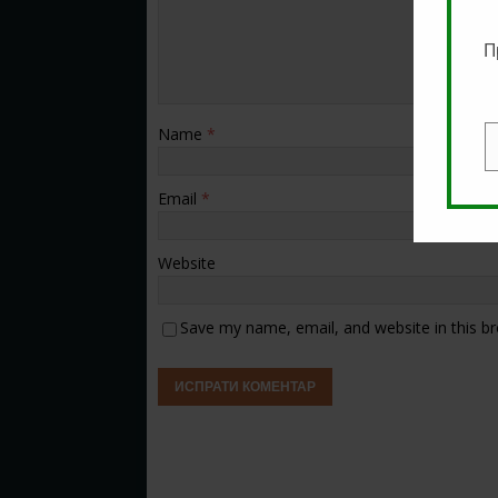
П
Name
*
E
Email
*
Website
Save my name, email, and website in this b