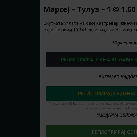
Марсеј – Тулуз – 1 @ 1.60
Вкупната уплата на овој натпревар изнесува
евра, за реми 10.346 евра, додека останатит
*Одлична м
РЕГИСТРИРАЈ СЕ НА BC.GAME
*ИГРАЈ ВО НАЈДО
РЕГИСТРИРАЈ СЕ ДЕНЕС 
Мин. депозит: €5. Бесплатните облози се кредити за обложување
вклучуваат влогот од кредити. Има в
*МОДЕРНА ОБЛОЖУ
РЕГИСТРИРАЈ СЕ Н