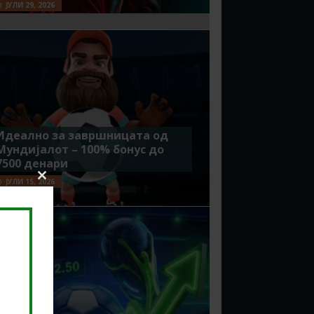
ЈУЛИ 29, 2026
Идеално за завршницата од
Мундијалот – 100% бонус до
7500 денари
ЈУЛИ 15, 2026
Close
this
module