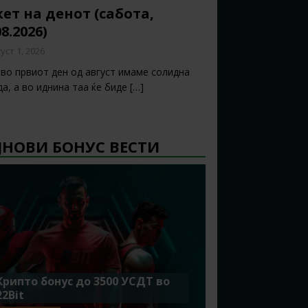
ет на денот (сабота,
08.2026)
уст 1, 2026
 во првиот ден од август имаме солидна
да, а во иднина таа ќе биде
[…]
ЈНОВИ БОНУС ВЕСТИ
Крипто бонус до 3500 УСДТ во
22Bit