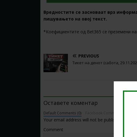
Вредностите се засноваат врз информ
пишувањето на овој текст.
*Коефициентите од Bet365 се преземени на 
PREVIOUS
Тикет на денот (сабота, 29.11.202
BE THE FIRST TO COMMENT
Оставете коментар
Default Comments (0)
Facebook Comments
Your email address will not be published.
Comment