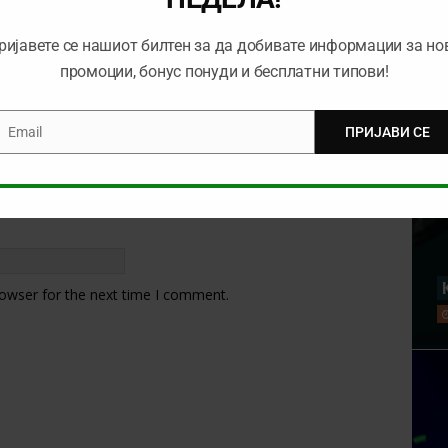
ријавете се нашиот билтен за да добивате информации за но
промоции, бонус понуди и бесплатни типови!
Email
ПРИЈАВИ СЕ
mail
rowser for the next time I comment.