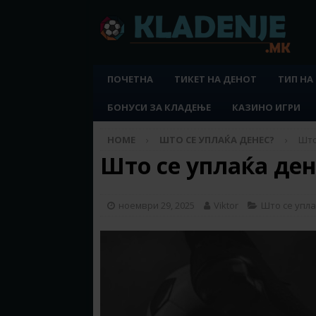
ПОЧЕТНА
ТИКЕТ НА ДЕНОТ
ТИП НА
БОНУСИ ЗА КЛАДЕЊЕ
КАЗИНО ИГРИ
HOME
ШТО СЕ УПЛАЌА ДЕНЕС?
Што
Што се уплаќа дене
ноември 29, 2025
Viktor
Што се упла