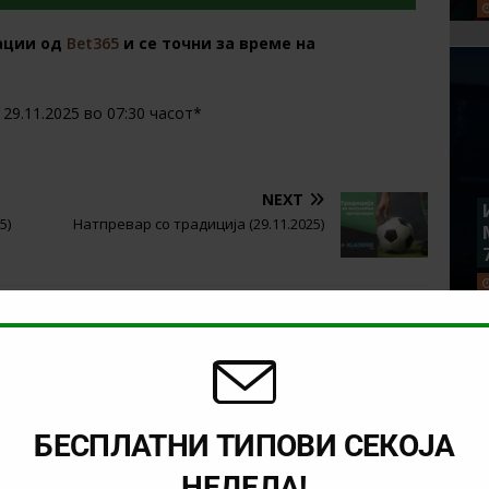
ации од
Bet365
и се точни за време на
29.11.2025 во 07:30 часот*
NEXT
5)
Натпревар со традиција (29.11.2025)
БЕСПЛАТНИ ТИПОВИ СЕКОЈА
НЕДЕЛА!