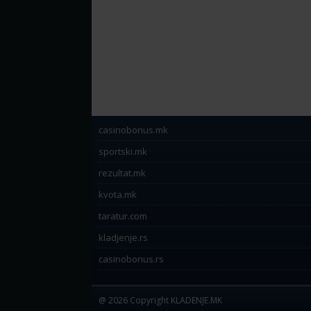
casinobonus.mk
sportski.mk
rezultat.mk
kvota.mk
taratur.com
kladjenje.rs
casinobonus.rs
@ 2026 Copyright KLADENJE.MK