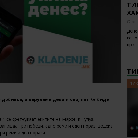
ТИП
ХА
авг
Дене
ќе г
прве
ТИ
ТИК
 добивка, а веруваме дека и овој пат ќе биде
 1 се сретнуваат екипите на Марсеј и Тулуз.
запишаа три победи, едно реми и еден пораз, додека
ри реми и два порази.