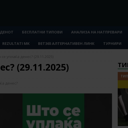
 ДЕНОТ
БЕСПЛАТНИ ТИПОВИ
АНАЛИЗА НА НАТПРЕВАРИ
REZULTATI MK
BET365 АЛТЕРНАТИВЕН ЛИНК
ТУРНИРИ
 се уплаќа денес? (29.11.2025)
ТИ
с? (29.11.2025)
ТИП
ќа денес?