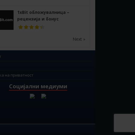
1xBit обложувалница –
рецензија и бонус
Next »
т
ка на приватност
Социјални медиуми