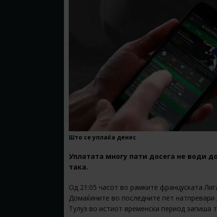
Што се уплаќа денес
Уплатата многу пати досега не води до
така.
Од 21:05 часот во рамките француската Лига
Домаќините во последните пет натпревари 
Тулуз во истиот временски период запиша т