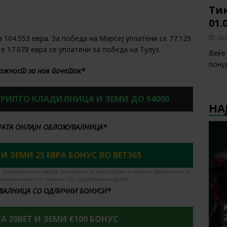
Тик
01.
авг
 104.553 евра. За победа на Марсеј уплатени се 77.129
е 17.078 евра се уплатени за победа на Тулуз.
Веќе
пону
ожност за нов почеток*
 КРИПТО КЛАДИЛНИЦА И ЗЕМИ ДО $4000
НА
БРАТА ОНЛАЈН ОБЛОЖУВАЛНИЦА*
И ЗЕМИ 25 ЕВРА БОНУС ВО BET365
. Потребна е регистрација. Има лимити за квоти, облози и плаќање. Добивките не го
ременски лимити и правила. | 18+ | gambleaware.org #Ad
ВАЛНИЦА СО ОДЛИЧНИ БОНУСИ*
А 20BET И ЗЕМИ €100 БОНУС