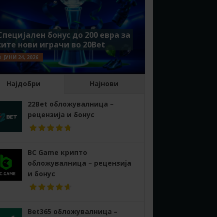
Специјален бонус до 200 евра за
сите нови играчи во 20Bet
ЈУНИ 24, 2026
Најдобри
Најнови
22Bet обложувалница –
рецензија и бонус
BC Game крипто
обложувалница – рецензија
и бонус
Bet365 обложувалница –