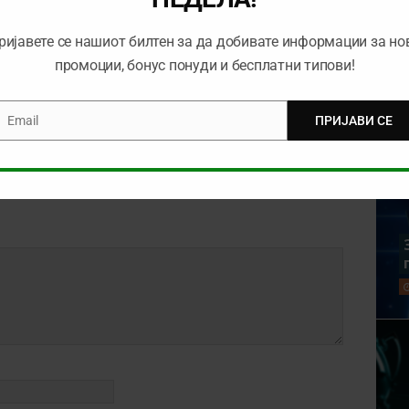
NEXT
Тикет на денот е-Спорт (29.09.2025)
ријавете се нашиот билтен за да добивате информации за но
промоции, бонус понуди и бесплатни типови!
Email
ПРИЈАВИ СЕ
mail