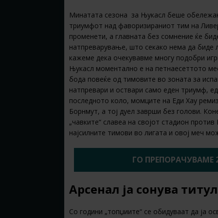
Минатата сезона за Њукасл беше обележана 
триумфот над фаворизираниот тим на Ливер
променети, а главната без сомнение ќе бид
натпреварување, што секако нема да биде л
кажеме дека очекувавме многу подобри игр
Њукасл моментално е на петнаесеттото мес
бода повеќе од тимовите во зоната за испа
натпревари и оствари само еден триумф, ед
последното коло, момците на Еди Хау ремиз
Борнмут, а тој дуел заврши без голови. Кон
„чавките“ славеа на својот стадион против 
најсилните тимови во лигата и овој меч мо
ГО ПРЕПОРАЧУВАМЕ 
Арсенал ја сонува титу
Со години „топџиите“ се обидуваат да ја ос