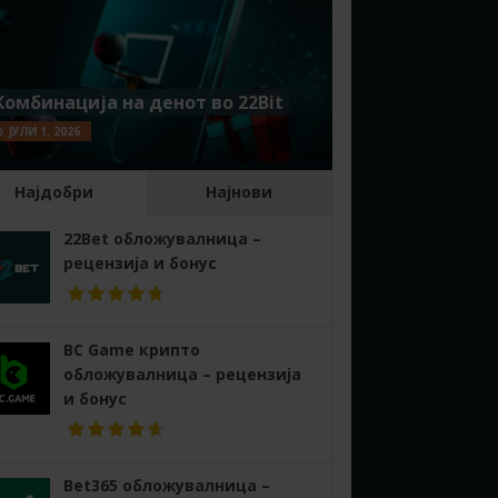
Комбинација на денот во 22Bit
ЈУЛИ 1, 2026
Најдобри
Најнови
22Bet обложувалница –
рецензија и бонус
BC Game крипто
обложувалница – рецензија
и бонус
Bet365 обложувалница –