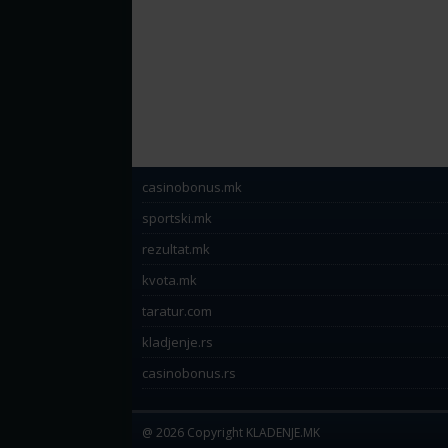
casinobonus.mk
sportski.mk
rezultat.mk
kvota.mk
taratur.com
kladjenje.rs
casinobonus.rs
@ 2026 Copyright KLADENJE.MK