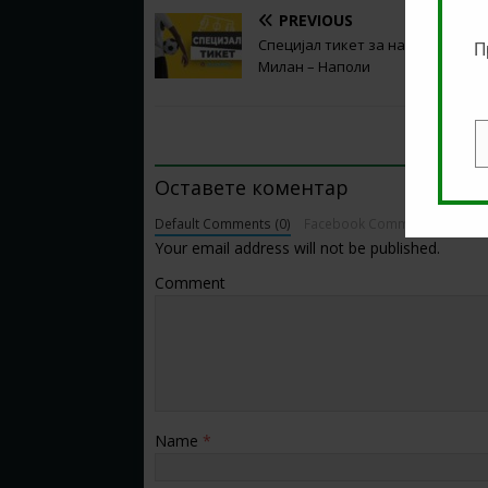
PREVIOUS
Специјал тикет за натпреварот
П
Милан – Наполи
BE THE FIRST TO COMMENT
E
Оставете коментар
Default Comments (0)
Facebook Comments
Your email address will not be published.
Comment
Name
*