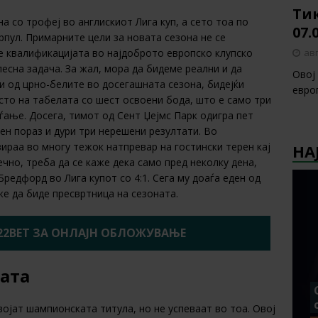
Тик
со трофеј во англискиот Лига куп, а сето тоа по
07.
пул. Примарните цели за новата сезона не се
авг
е квалификацијата во најдоброто европско клупско
есна задача. За жал, мора да бидеме реални и да
Овој
и од црно-белите во досегашната сезона, бидејќи
европ
то на табелата со шест освоени бода, што е само три
ѓање. Досега, тимот од Сент Џејмс Парк одигра пет
ен пораз и дури три нерешени резултати. Во
ираа во многу тежок натпревар на гостински терен кај
НА
ечно, треба да се каже дека само пред неколку дена,
Бредфорд во Лига купот со 4:1. Сега му доаѓа еден од
же да биде пресвртница на сезоната.
22BET ЗА ОНЛАЈН ОБЛОЖУВАЊЕ
лата
војат шампионската титула, но не успеваат во тоа. Овој