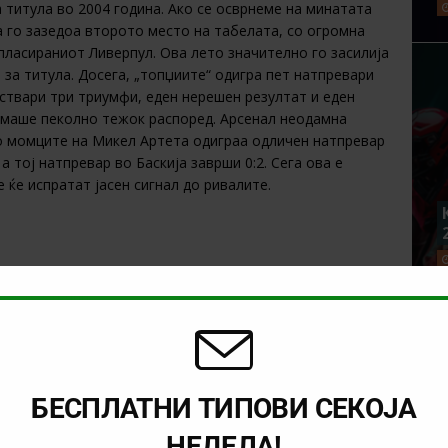
 титула во 2004 година. Ако се осврнеме на минатата
а го зазедоа второто место на табелата, со огромна
пласираниот Ливерпул. Ова лето значително го засилија
 за титула. Досега, „топџиите“ одигра пет натпревари
ствари три триумфи, еден нерешен резултат и еден
 имаше пеколно тежок распоред. Арсенал неодамна
о момците на Микел Артета одиграа одличен натпревар
а тој натпревар во Баскија заврши 0:2. Сега ова е
 ќе испратат јасен сигнал до ривалите.
вања, но е дуел на две екипи кои играат отворен
двете страни.
БЕСПЛАТНИ ТИПОВИ СЕКОЈА
НЕДЕЛА!