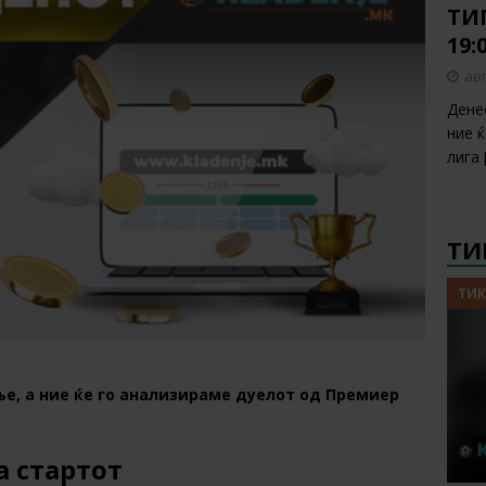
ТИП
19:
авг
Дене
ние 
лига
ТИ
ТИК
е, а ние ќе го анализираме дуелот од Премиер
а стартот