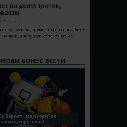
ет на денот (петок,
08.2026)
уст 7, 2026
 викенд веќе бележиме старт на послабите
ски лиги, а за кратко ќе започнат и
[…]
ЈНОВИ БОНУС ВЕСТИ
Се бараат „мајстори“ за
спортска прогноза!