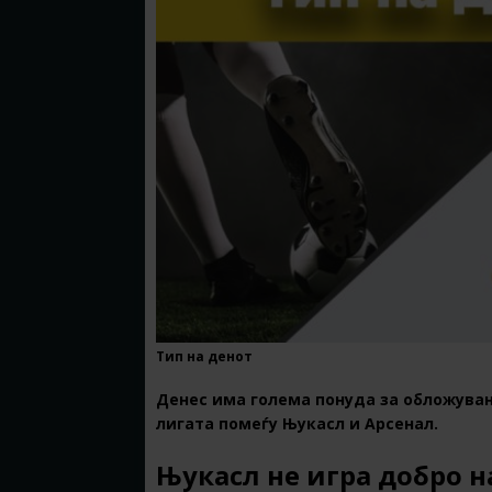
Тип на денот
Денес има голема понуда за обложувањ
лигата помеѓу Њукасл и Арсенал.
Њукасл не игра добро н