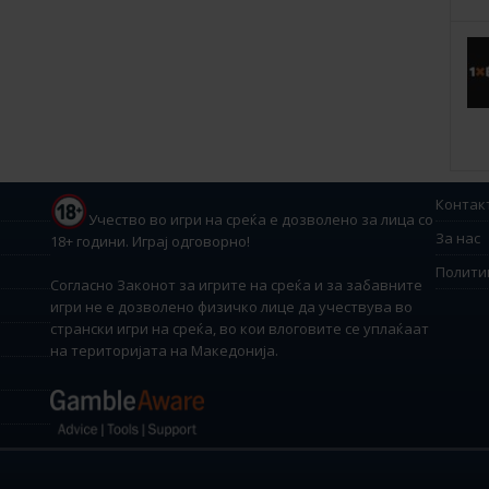
Контак
Учество во игри на среќа е дозволено за лица со
За нас
18+ години. Играј одговорно!
Полити
Согласно Законот за игрите на среќа и за забавните
игри не е дозволено физичко лице да учествува во
странски игри на среќа, во кои влоговите се уплаќаат
на територијата на Македонија.