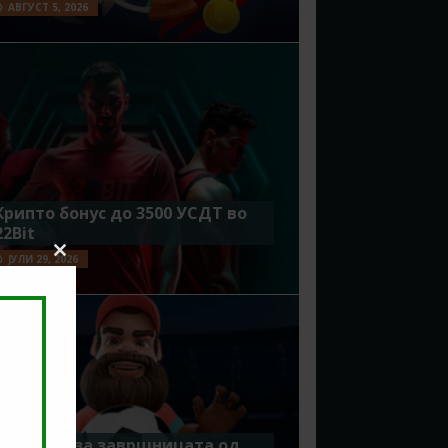
АВГУСТ 5, 2026
Крипто бонус до 3500 УСДТ во
22Bit
ЈУЛИ 29, 2026
Close
this
module
Идеално за завршницата од