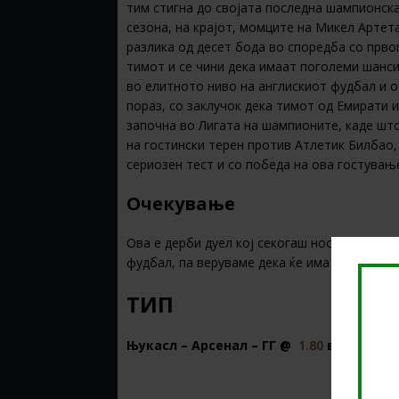
тим стигна до својата последна шампионска
сезона, на крајот, момците на Микел Артет
разлика од десет бода во споредба со прво
тимот и се чини дека имаат поголеми шанси
во елитното ниво на англискиот фудбал и о
пораз, со заклучок дека тимот од Емирати
започна во Лигата на шампионите, каде шт
на гостински терен против Атлетик Билбао, 
сериозен тест и со победа на ова гостување
Очекување
Ова е дерби дуел кој секогаш носи изненаду
фудбал, па веруваме дека ќе има голови на 
ТИП
Њукасл – Арсенал – ГГ @
1.80
во
22Bet