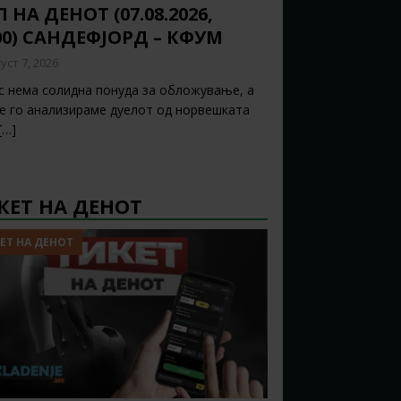
 НА ДЕНОТ (07.08.2026,
00) САНДЕФЈОРД – КФУМ
уст 7, 2026
с нема солидна понуда за обложување, а
ќе го анализираме дуелот од норвешката
[…]
КЕТ НА ДЕНОТ
ЕТ НА ДЕНОТ