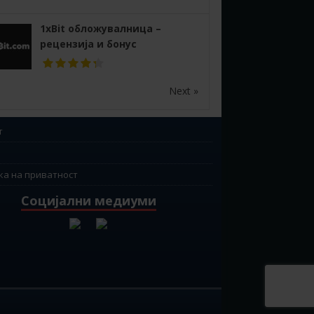
1xBit обложувалница –
рецензија и бонус
Next »
т
ка на приватност
Социјални медиуми