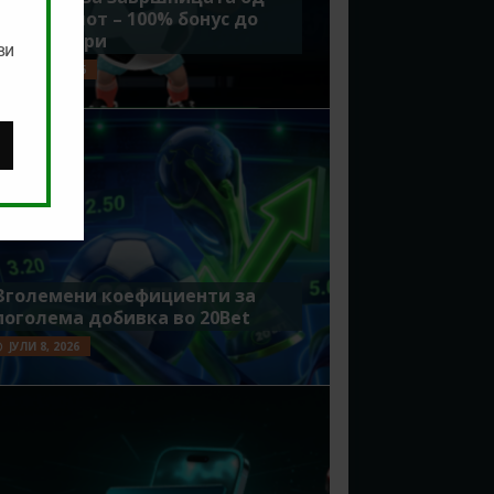
Мундијалот – 100% бонус до
7500 денари
ви
ЈУЛИ 15, 2026
Зголемени коефициенти за
поголема добивка во 20Bet
ЈУЛИ 8, 2026