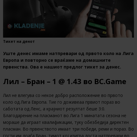
Тикет на денот
Уште денес имаме натпревари од првото коло на Лига
Европа и повторно се враќаме на домашните
првенства. Ова е нашиот предлог тикет за денес.
Лил – Бран – 1 @ 1.43 во BC.Game
Лил не влегува со некое добро расположение во првото
коло од Лига Европа. Тие го доживеаа првиот пораз во
саботата од Ленс, а крајниот резултат беше 3:0.
Благодарение на пласманот во Лига 1 минатата сезона не
мораше да играат квалификации, туку обезбедија директен
пласман. Во првенството имаат три победи, реми и пораз. Во
гости им доаѓа Бран, тимот кој изигра доста натпревари во