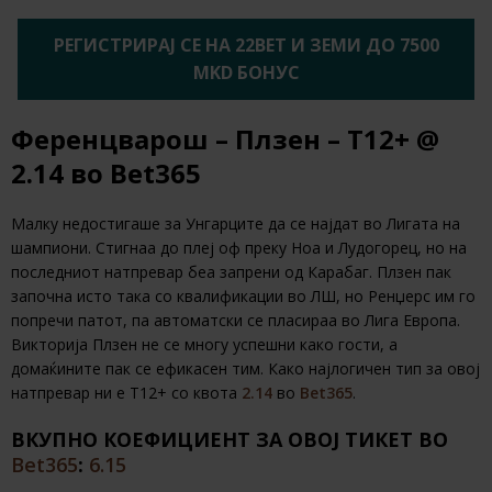
РЕГИСТРИРАЈ СЕ НА 22BET И ЗЕМИ ДО 7500
MKD БОНУС
Ференцварош – Плзен – Т12+ @
2.14 во Bet365
Малку недостигаше за Унгарците да се најдат во Лигата на
шампиони. Стигнаа до плеј оф преку Ноа и Лудогорец, но на
последниот натпревар беа запрени од Карабаг. Плзен пак
започна исто така со квалификации во ЛШ, но Ренџерс им го
попречи патот, па автоматски се пласираа во Лига Европа.
Викторија Плзен не се многу успешни како гости, а
домаќините пак се ефикасен тим. Како најлогичен тип за овој
натпревар ни е Т12+ со квота
2.14
во
Bet365
.
ВКУПНО КОЕФИЦИЕНТ ЗА ОВОЈ ТИКЕТ ВО
Bet365
:
6.15