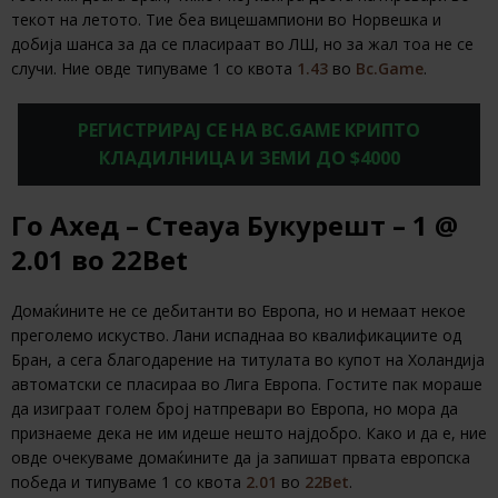
текот на летото. Тие беа вицешампиони во Норвешка и
добија шанса за да се пласираат во ЛШ, но за жал тоа не се
случи. Ние овде типуваме 1 со квота
1.43
во
Bc.Game
.
РЕГИСТРИРАЈ СЕ НА BC.GAME КРИПТО
КЛАДИЛНИЦА И ЗЕМИ ДО $4000
Го Ахед – Стеауа Букурешт – 1 @
2.01 во 22Bet
Домаќините не се дебитанти во Европа, но и немаат некое
преголемо искуство. Лани испаднаа во квалификациите од
Бран, а сега благодарение на титулата во купот на Холандија
автоматски се пласираа во Лига Европа. Гостите пак мораше
да изиграат голем број натпревари во Европа, но мора да
признаеме дека не им идеше нешто најдобро. Како и да е, ние
овде очекуваме домаќините да ја запишат првата европска
победа и типуваме 1 со квота
2.01
во
22Bet
.