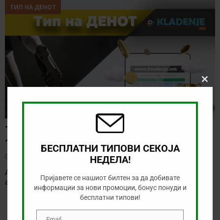
ТИП НА ДЕНОТ
Clos
this
modu
ТИП НА ДЕНОТ (07.08.2026,
19:00) САНДЕФЈОРД – КФУМ
БЕСПЛАТНИ ТИПОВИ СЕКОЈА
август 7, 2026
НЕДЕЛА!
Денес нема солидна понуда за обложување, а ние ќе го
Пријавете се нашиот билтен за да добивате
анализираме дуелот од норвешката лига
[…]
информации за нови промоции, бонус понуди и
бесплатни типови!
Email