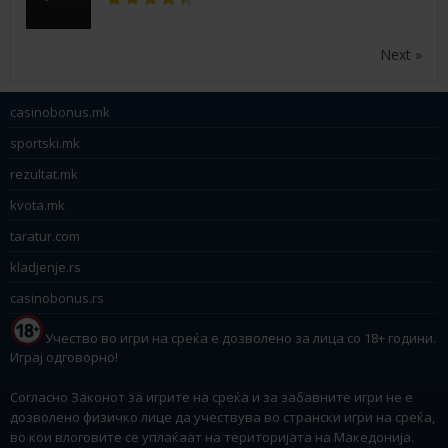
Next »
casinobonus.mk
sportski.mk
rezultat.mk
kvota.mk
taratur.com
kladjenje.rs
casinobonus.rs
Учество во игри на среќа е дозволено за лица со 18+ години.
Играј одговорно!
Согласно Законот за игрите на среќа и за забавните игри не е
дозволено физичко лице да учествува во странски игри на среќа,
во кои влоговите се уплаќаат на територијата на Македонија.