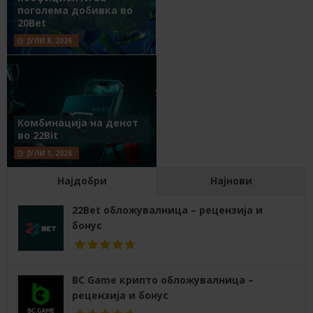
поголема добивка во
20Bet
ЈУЛИ 8, 2026
Комбинација на денот
во 22Bit
ЈУЛИ 1, 2026
Најдобри
Најнови
22Bet обложувалница – рецензија и
бонус
BC Game крипто обложувалница –
рецензија и бонус