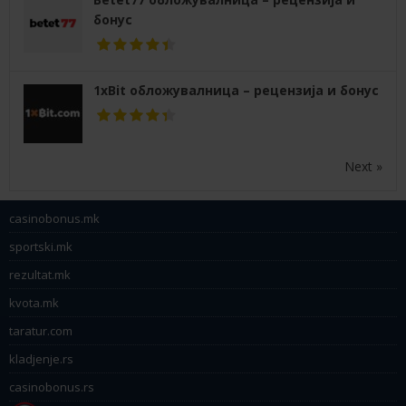
бонус
1xBit обложувалница – рецензија и бонус
Next »
casinobonus.mk
sportski.mk
rezultat.mk
kvota.mk
taratur.com
kladjenje.rs
casinobonus.rs