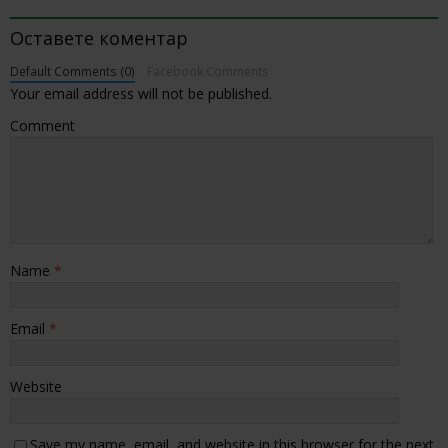
BE THE FIRST TO COMMENT
Оставете коментар
Default Comments (0)
Facebook Comments
Your email address will not be published.
Comment
Name
*
Email
*
Website
Save my name, email, and website in this browser for the next