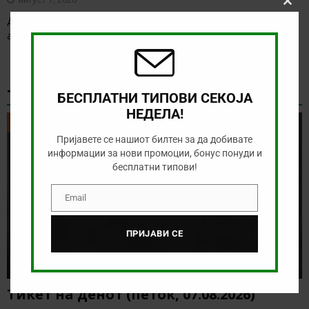
Clos
Денес нема солидна понуда за обложување, а ние ќе го
this
modu
анализираме дуелот од норвешката лига
[…]
ТИКЕТ НА ДЕНОТ
БЕСПЛАТНИ ТИПОВИ СЕКОЈА
НЕДЕЛА!
ТИКЕТ НА ДЕНОТ
Пријавете се нашиот билтен за да добивате
информации за нови промоции, бонус понуди и
бесплатни типови!
Email
Email
ПРИЈАВИ СЕ
Тикет на денот (петок, 07.08.2026)