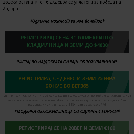
додека останатите 16.272 евра се уплатени за победа на
Андора.
*Одлична можност за нов почеток*
РЕГИСТРИРАЈ СЕ НА BC.GAME КРИПТО
КЛАДИЛНИЦА И ЗЕМИ ДО $4000
*ИГРАЈ ВО НАЈДОБРАТА ОНЛАЈН ОБЛОЖУВАЛНИЦА*
РЕГИСТРИРАЈ СЕ ДЕНЕС И ЗЕМИ 25 ЕВРА
БОНУС ВО BET365
Мин. депозит: €5. Бесплатните облози се кредити за обложување. Потребна е регистрација. Има
лимити за квоти, облози и плаќање. Добивките не го вклучуваат влогот од кредити. Има
временски лимити и правила. | 18+ | gambleaware.org #Ad
*МОДЕРНА ОБЛОЖУВАЛНИЦА СО ОДЛИЧНИ БОНУСИ*
РЕГИСТРИРАЈ СЕ НА 20BET И ЗЕМИ €100