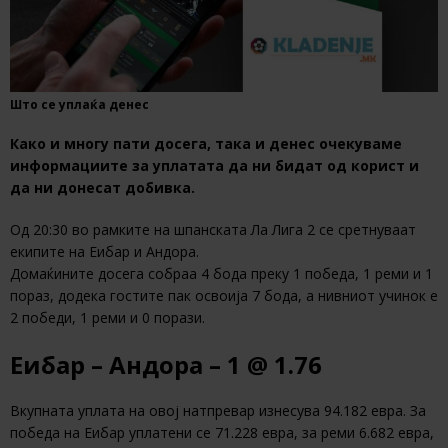
Што се уплаќа денес
Како и многу пати досега, така и денес очекуваме
информациите за уплатата да ни бидат од корист и
да ни донесат добивка.
Од 20:30 во рамките на шпанската Ла Лига 2 се сретнуваат
екипите на Еибар и Андора.
Домаќините досега собраа 4 бода преку 1 победа, 1 реми и 1
пораз, додека гостите пак освоија 7 бода, а нивниот учинок е
2 победи, 1 реми и 0 порази.
Еибар – Андора – 1 @ 1.76
Вкупната уплата на овој натпревар изнесува 94.182 евра. За
победа на Еибар уплатени се 71.228 евра, за реми 6.682 евра,