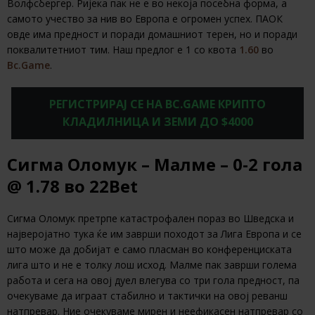
Волфсбергер. Ријека пак не е во некоја посебна форма, а
самото учество за нив во Европа е огромен успех. ПАОК
овде има предност и поради домашниот терен, но и поради
поквалитетниот тим. Наш предлог е 1 со квота
1.60
во
Bc.Game
.
РЕГИСТРИРАЈ СЕ НА BC.GAME КРИПТО
КЛАДИЛНИЦА И ЗЕМИ ДО $4000
Сигма Оломук – Малме – 0-2 гола
@ 1.78 во 22Bet
Сигма Оломук претрпе катастрофален пораз во Шведска и
најверојатно тука ќе им заврши походот за Лига Европа и се
што може да добијат е само пласман во конференциската
лига што и не е толку лош исход. Малме пак заврши голема
работа и сега на овој дуел влегува со три гола предност, па
очекуваме да играат стабилно и тактички на овој реванш
натпревар. Ние очекуваме мирен и неефикасен натпревар со