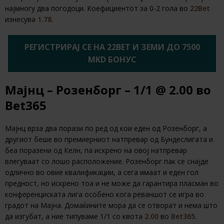
најмногу два погодоци. Коефициентот за 0-2 гола во
22Bet
изнесува
1.78
.
РЕГИСТРИРАЈ СЕ НА 22BET И ЗЕМИ ДО 7500
MKD БОНУС
Мајнц – Розенборг – 1/1 @ 2.00 во
Bet365
Мајнц врза два порази по ред од кои еден од Розенборг, а
другиот беше во премиерниот натпревар од Бундеслигата и
беа поразени од Келн, па искрено на овој натпревар
влегуваат со лошо расположение. Розенборг пак се снајде
одлично во овие квалификации, а сега имаат и еден гол
предност, но искрено тоа и не може да гарантира пласман во
конференциската лига особено кога реваншот се игра во
градот на Мајна. Домаќините мора да се отворат и нема што
да изгубат, а ние типуваме 1/1 со квота
2.00
во
Bet365
.