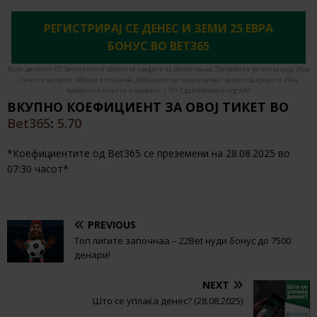
РЕГИСТРИРАЈ СЕ ДЕНЕС И ЗЕМИ 25 ЕВРА
БОНУС ВО BET365
Мин. депозит: €5. Бесплатните облози се кредити за обложување. Потребна е регистрација. Има
лимити за квоти, облози и плаќање. Добивките не го вклучуваат влогот од кредити. Има
временски лимити и правила. | 18+ | gambleaware.org #Ad
ВКУПНО КОЕФИЦИЕНТ ЗА ОВОЈ ТИКЕТ ВО
Bet365
:
5.70
*Коефициентите од Bet365 се преземени на 28.08.2025 во
07:30 часот*
PREVIOUS
Топ лигите започнаа – 22Bet нуди бонус до 7500
денари!
NEXT
Што се уплаќа денес? (28.08.2025)