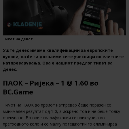
Тикет на денот
Уште денес имаме квалификации за европските
купови, па ќе ги дознаеме сите учесници во елитните
натпреварувања. Ова е нашиот предлог тикет за
денес.
ПАОК – Ријека – 1 @ 1.60 во
BC.Game
Тимот на ПАОК во првиот натпревар беше поразен со
минимален резултат од 1-0, а искрено тоа и не беше толку
очекувано. Во овие квалификации се приклучија во
претходното коло и со малку потешкотии го елиминираа