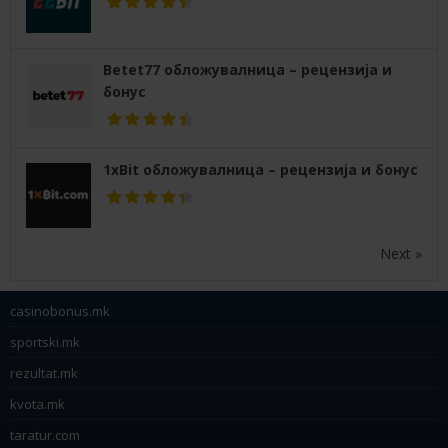
Betet77 обложувалница – рецензија и
бонус
1xBit обложувалница – рецензија и бонус
Next »
casinobonus.mk
sportski.mk
rezultat.mk
kvota.mk
taratur.com