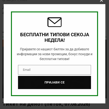
Clos
Денес нема солидна понуда за обложување, а ние ќе го
this
modu
анализираме дуелот од норвешката лига
[…]
ТИКЕТ НА ДЕНОТ
БЕСПЛАТНИ ТИПОВИ СЕКОЈА
НЕДЕЛА!
ТИКЕТ НА ДЕНОТ
Пријавете се нашиот билтен за да добивате
информации за нови промоции, бонус понуди и
бесплатни типови!
Email
Email
ПРИЈАВИ СЕ
Тикет на денот (петок, 07.08.2026)