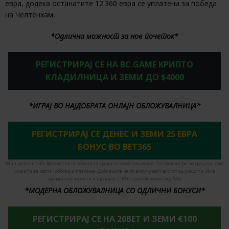
евра, додека останатите 12.360 евра се уплатени за победа
на Челтенхам.
*Одлична можност за нов почеток*
РЕГИСТРИРАЈ СЕ НА BC.GAME КРИПТО
КЛАДИЛНИЦА И ЗЕМИ ДО $4000
*ИГРАЈ ВО НАЈДОБРАТА ОНЛАЈН ОБЛОЖУВАЛНИЦА*
РЕГИСТРИРАЈ СЕ ДЕНЕС И ЗЕМИ 25 ЕВРА
БОНУС ВО BET365
Мин. депозит: €5. Бесплатните облози се кредити за обложување. Потребна е регистрација. Има
лимити за квоти, облози и плаќање. Добивките не го вклучуваат влогот од кредити. Има
временски лимити и правила. | 18+ | gambleaware.org #Ad
*МОДЕРНА ОБЛОЖУВАЛНИЦА СО ОДЛИЧНИ БОНУСИ*
РЕГИСТРИРАЈ СЕ НА 20BET И ЗЕМИ €100