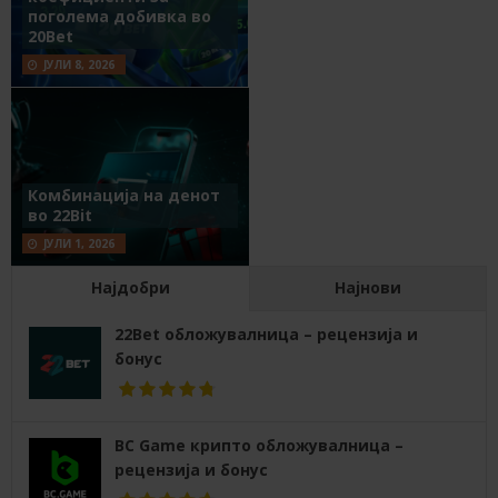
поголема добивка во
20Bet
ЈУЛИ 8, 2026
Комбинација на денот
во 22Bit
ЈУЛИ 1, 2026
Најдобри
Најнови
22Bet обложувалница – рецензија и
бонус
BC Game крипто обложувалница –
рецензија и бонус