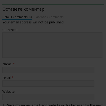
BE THE FIRST TO COMMENT
Оставете коментар
Default Comments (0)
Facebook Comments
Your email address will not be published.
Comment
Name
*
Email
*
Website
Save my name, email, and website in this browser for the next