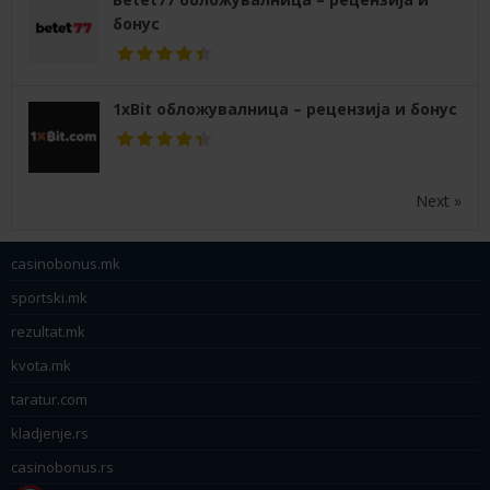
бонус
1xBit обложувалница – рецензија и бонус
Next »
casinobonus.mk
sportski.mk
rezultat.mk
kvota.mk
taratur.com
kladjenje.rs
casinobonus.rs