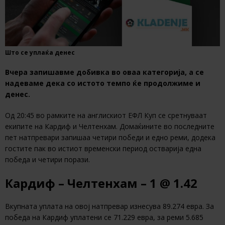
Што се уплаќа денес
Вчера запишавме добивка во оваа категорија, а се
надеваме дека со истото темпо ќе продолжиме и
денес.
Од 20:45 во рамките на англискиот ЕФЛ Куп се сретнуваат
екипите на Кардиф и Челтенхам. Домаќините во последните
пет натпревари запишаа четири победи и едно реми, додека
гостите пак во истиот временски период остварија една
победа и четири порази.
Кардиф – Челтенхам – 1 @ 1.42
Вкупната уплата на овој натпревар изнесува 89.274 евра. За
победа на Кардиф уплатени се 71.229 евра, за реми 5.685