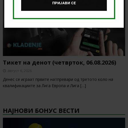
ПРИЈАВИ СЕ
Тикет на денот (четврток, 06.08.2026)
август 6, 2026
Денес се играат првите натпревари од третото коло на
квалификациите за Лига Европа и Лига
[…]
НАЈНОВИ БОНУС ВЕСТИ