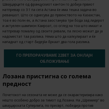
Швајцарците од францускиот кантон го добија првиот
натпревар со 3:1 па сега Астана ќе има тешка задача во
реваншот. Што се однесува до првенството на Казахстан,
тоа е во полн ек, а Астана заостанува три бода зад лидерот
и актуелен шампион Каироат, со оглед на тоа што имаат и
натпревар помалку од своите ривали, па лесно можат да ја
надоместат таа разлика. Нема што да калкулираат и ќе
нападнат од старт бидејќи бркаат два гола разлика.
ГО ПРЕПОРАЧУВАМЕ 22BET ЗА ОНЛАЈН
ОБЛОЖУВАЊЕ
Лозана пристигна со голема
предност
Почетокот на сезоната не може да се окарактеризира како
нешто особено добро за тимот од Лозана. На „Шремиер“ во
швајцарската Суперлига, по пресврт, победија против