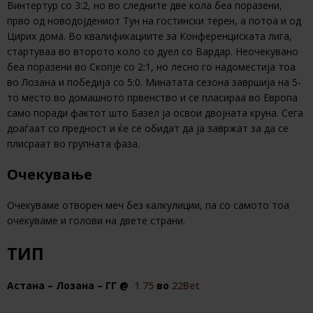
Винтертур со 3:2, но во следните две кола беа поразени,
прво од новодојдениот Тун на гостински терен, а потоа и од
Цирих дома. Во квалификациите за Конференциската лига,
стартуваа во второто коло со дуел со Вардар. Неочекувано
беа поразени во Скопје со 2:1, но лесно го надоместија тоа
во Лозана и победија со 5:0. Минатата сезона завршија на 5-
то место во домашното првенство и се пласираа во Европа
само поради фактот што Базел ја освои двојната круна. Сега
доаѓаат со предност и ќе се обидат да ја завржат за да се
плисраат во групната фаза.
Очекување
Очекуваме отворен меч без калкулиции, па со самото тоа
очекуваме и голови на двете страни.
ТИП
Астана – Лозана – ГГ @
1.75
во
22Bet