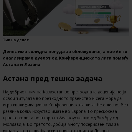
Тип на денот
Денес има солидна понуда за обложување, а ние ќе го
анализираме дуелот од
Конференциската лига помеѓу
Астана и Лозана.
Астана пред тешка задача
Најдобриот тим на Казахстан во претходната деценија не ја
освои титулата во претходното првенство и сега мора да
игра квалификации за Конференциската лига. Не е лесно, без
разлика колку искуство имате во Европа. Го прескокнаа
првото коло, а во второто беа поуспешни од Зимбру од
Молдавија. Во третото, добија многу посериозен тим за
ривал, а тоа е швајцарскиот претставник од Лозана.