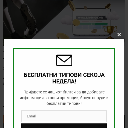
Clos
this
modu
ТИП НА ДЕНОТ (06.08.2026, 17:00) ИНТЕР
ТУРКУ – ВАДУС
август 6, 2026
БЕСПЛАТНИ ТИПОВИ СЕКОЈА
Денес има солидна понуда за обложување, а ние ќе го
НЕДЕЛА!
анализираме дуелот од Конференциската лига
[…]
Пријавете се нашиот билтен за да добивате
информации за нови промоции, бонус понуди и
бесплатни типови!
ТИКЕТ НА ДЕНОТ
Email
Email
ТИКЕТ НА ДЕНОТ