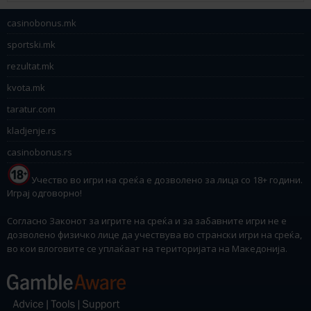
casinobonus.mk
sportski.mk
rezultat.mk
kvota.mk
taratur.com
kladjenje.rs
casinobonus.rs
Учество во игри на среќа е дозволено за лица со 18+ години.
Играј одговорно!
Согласно Законот за игрите на среќа и за забавните игри не е
дозволено физичко лице да учествува во странски игри на среќа,
во кои влоговите се уплаќаат на територијата на Македонија.