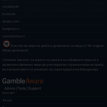
rezultat.mk
kvota.mk
taratur.com
kladjenje.rs
casinobonus.rs
Учество во игри на среќа е дозволено за лица со 18+ години.
Играј одговорно!
Согласно Законот за игрите на среќа и за забавните игри не е
дозволено физичко лице да учествува во странски игри на среќа,
во кои влоговите се уплаќаат на територијата на Македонија.
Контакт
За нас