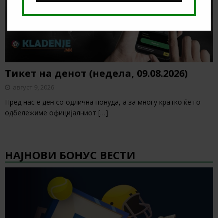
Тикет на денот (недела, 09.08.2026)
август 9, 2026
Пред нас е ден со одлична понуда, а за многу кратко ќе го
одбележиме официјалниот
[…]
НАЈНОВИ БОНУС ВЕСТИ