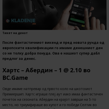
Тикет на денот
После фантастичниот викенд и пред новата рунда од
европските квалификации го имаме денешниот ден
со не толку добра понуда. Ова е нашиот супер дабл
предлог за денес.
Хартс – Абердин – 1 @ 2.10 во
BC.Game
Овде имаме натпревар од првото коло на шкотскиот
Премиершип. Хартс играше плеј аут иако имаа фантастичен
почеток на сезоната. Абердин на крајот заврши на 5-то
место, но триумфираше во купот и го победи Селтик во