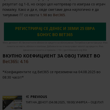
резултат од 1-0, но скоро цел натпревар го изиграа со играч
помалку. Како и да е, овде сметаме дека најлогично е да
типуваме ГГ со квота
1.98
во
Bet365
.
РЕГИСТРИРАЈ СЕ ДЕНЕС И ЗЕМИ 25 ЕВРА
БОНУС ВО BET365
Мин. депозит: €5. Бесплатните облози се кредити за обложување. Потребна е регистрација. Има
лимити за квоти, облози и плаќање. Добивките не го вклучуваат влогот од кредити. Има
временски лимити и правила. | 18+ | gambleaware.org #Ad
ВКУПНО КОЕФИЦИЕНТ ЗА ОВОЈ ТИКЕТ ВО
Bet365
:
4.16
*Коефициентите од Bet365 се преземени на 04.08.2025 во
08:30 часот*
PREVIOUS
ТИП НА ДЕНОТ (04.08.2025, 18:00) УНИРЕА – ОЦЕЛУЛ