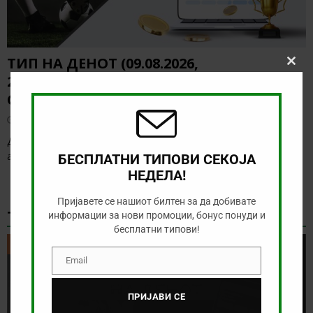
ТИП НА ДЕНОТ (09.08.2026,
Clos
20:00) ВОЈВОДИНА – РАДНИК
this
modu
СУРДУЛИЦА
август 9, 2026
Денес има солидна понуда за обложување, а ние ќе го
анализираме дуелот од српската Суперлига
[…]
БЕСПЛАТНИ ТИПОВИ СЕКОЈА
НЕДЕЛА!
Пријавете се нашиот билтен за да добивате
ТИКЕТ НА ДЕНОТ
информации за нови промоции, бонус понуди и
бесплатни типови!
ТИКЕТ НА ДЕНОТ
Email
Email
ПРИЈАВИ СЕ