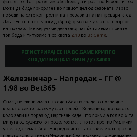
финалето. Тој трофеј им обезбеди да играат во Европа и тоа
може да биде приоритет во првиот дел од сезоната. Хартс
победи на сите контролни натпревари и на натпреварите од
Лига купот, па во многу добра форма влегуваат на овој прв
натпревар. Ние веруваме дека овој пат ќе ги земат првите
три бода и типуваме 1 со квота
2.10
во
Bc.Game
.
РЕГИСТРИРАЈ СЕ НА BC.GAME КРИПТО
КЛАДИЛНИЦА И ЗЕМИ ДО $4000
Железничар – Напредак – ГГ @
1.98 во Bet365
Овие две екипи имаат по еден бод на салдото после две
кола, но секако заслужуваат повеќе. Железничар во првото
коло запиша пораз од Партизан каде што примија гол во 6-та
минута од судиското продолжение, а потоа против Раднички
успеаа да земат бод. Напредак исто така забележа пораз во
првото коло и тие кај Чукарички беа поразени со минимален