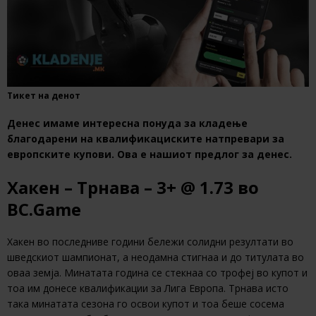
Тикет на денот
Денес имаме интересна понуда за кладење
благодарени на квалификациските натпревари за
европските купови. Ова е нашиот предлог за денес.
Хакен – Трнава – 3+ @ 1.73 во
BC.Game
Хакен во последниве години бележи солидни резултати во
шведскиот шампионат, а неодамна стигнаа и до титулата во
оваа земја. Минатата година се стекнаа со трофеј во купот и
тоа им донесе квалификации за Лига Европа. Трнава исто
така минатата сезона го освои купот и тоа беше сосема