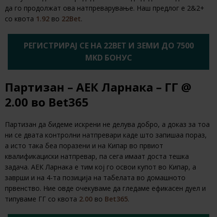
да го продолжат ова натпреварување. Наш предлог е 2&2+
со квота
1.92
во
22Bet
.
РЕГИСТРИРАЈ СЕ НА 22BET И ЗЕМИ ДО 7500
MKD БОНУС
Партизан – АЕК Ларнака – ГГ @
2.00 во Bet365
Партизан да бидеме искрени не делува добро, а доказ за тоа
ни се двата контролни натпревари каде што запишаа пораз,
а исто така беа поразени и на Кипар во првиот
квалификациски натпревар, па сега имаат доста тешка
задача. АЕК Ларнака е тим кој го освои купот во Кипар, а
заврши и на 4-та позиција на табелата во домашното
првенство. Ние овде очекуваме да гледаме ефикасен дуел и
типуваме ГГ со квота
2.00
во
Bet365
.