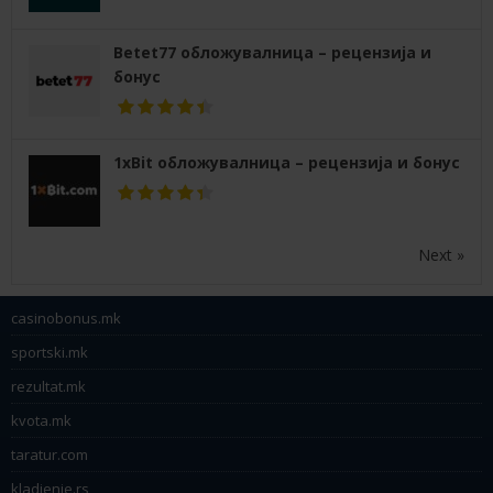
Betet77 обложувалница – рецензија и
бонус
1xBit обложувалница – рецензија и бонус
Next »
casinobonus.mk
sportski.mk
rezultat.mk
kvota.mk
taratur.com
kladjenje.rs