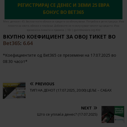
РЕГИСТРИРАЈ СЕ ДЕНЕС И ЗЕМИ 25 ЕВРА
БОНУС ВО BET365
Мин. депозит: €5. Бесплатните облози се кредити за обложување. Потребна е регистрација. Има
лимити за квоти, облози и плаќање. Добивките не го вклучуваат влогот од кредити. Има
временски лимити и правила. | 18+ | gambleaware.org #Ad
ВКУПНО КОЕФИЦИЕНТ ЗА ОВОЈ ТИКЕТ ВО
Bet365
:
6.64
*Коефициентите од Bet365 се преземени на 17.07.2025 во
08:30 часот*
PREVIOUS
ТИП НА ДЕНОТ (17.07.2025, 20:00) ЦЕЉЕ – САБАХ
NEXT
Што се уплаќа денес? (17.07.2025)