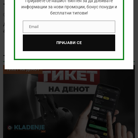
Пријавете се нашиот билтен за да добивате
ТУРКУ – ВАДУС
информации за нови промоции, бонус понуди и
бесплатни типови!
август 6, 2026
Денес има солидна понуда за обложување, а ние ќе го
Email
Email
анализираме дуелот од Конференциската лига
[…]
ПРИЈАВИ СЕ
ТИКЕТ НА ДЕНОТ
ТИКЕТ НА ДЕНОТ