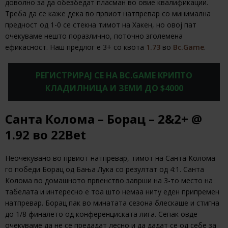
доволно за да обезбедат пласман во овие квалификации.
Треба да се каже дека во првиот натпревар со минимална
предност од 1-0 се стекна тимот на Хакен, но овој пат
очекуваме нешто поразлично, поточно зголемена
ефикасност. Наш предлог е 3+ со квота
1.73
во
Bc.Game
.
РЕГИСТРИРАЈ СЕ НА BC.GAME КРИПТО
КЛАДИЛНИЦА И ЗЕМИ ДО $4000
Санта Колома – Борац – 2&2+ @
1.92 во 22Bet
Неочекувано во првиот натпревар, тимот на Санта Колома
го победи Борац од Бања Лука со резултат од 4:1. Санта
Колома во домашното првенство заврши на 3-то место на
табелата и интересно е тоа што немаа ниту еден припремен
натпревар. Борац пак во минатата сезона блескаше и стигна
до 1/8 финалето од конференциската лига. Сепак овде
очекуваме да не се предадат лесно и да дадат се од себе за