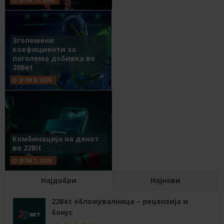
Зголемени
коефициенти за
поголема добивка во
20Bet
ЈУЛИ 8, 2026
Комбинација на денот
во 22Bit
ЈУЛИ 1, 2026
Најдобри
Најнови
22Bet обложувалница – рецензија и
бонус