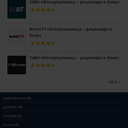
22Bit обложувалница – рецензија и бонус
Betet77 обложувалница – рецензија и
бонус
1xBit обложувалница – рецензија и бонус
Next »
casinobonus.mk
sportski.mk
rezultat.mk
kvota.mk