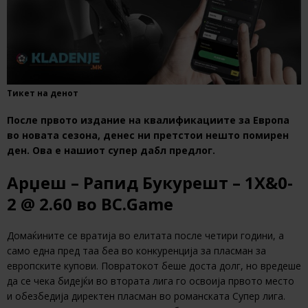
Тикет на денот
После првото издание на квалификациите за Европа
во новата сезона, денес ни претстои нешто помирен
ден. Ова е нашиот супер дабл предлог.
Арџеш – Рапид Букурешт – 1Х&0-
2 @ 2.60 во BC.Game
Домаќините се вратија во елитата после четири години, а
само една пред таа беа во конкуренција за пласман за
европските купови. Повратокот беше доста долг, но вредеше
да се чека бидејќи во втората лига го освоија првото место
и обезбедија директен пласман во романската Супер лига.