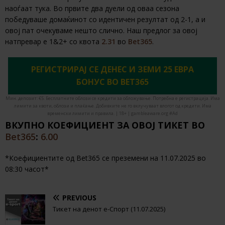
наоѓаат тука. Во првите два дуели од оваа сезона
победуваше домаќинот со идентичен резултат од 2-1, а и
овој пат очекуваме нешто слично. Наш предлог за овој
натпревар е 1&2+ со квота
2.31
во
Bet365
.
РЕГИСТРИРАЈ СЕ ДЕНЕС И ЗЕМИ 25 ЕВРА
БОНУС ВО BET365
Мин. депозит: €5. Бесплатните облози се кредити за обложување. Потребна е регистрација. Има
лимити за квоти, облози и плаќање. Добивките не го вклучуваат влогот од кредити. Има
временски лимити и правила. | 18+ | gambleaware.org #Ad
ВКУПНО КОЕФИЦИЕНТ ЗА ОВОЈ ТИКЕТ ВО
Bet365
:
6.00
*Коефициентите од Bet365 се преземени на 11.07.2025 во
08:30 часот*
PREVIOUS
Тикет на денот е-Спорт (11.07.2025)