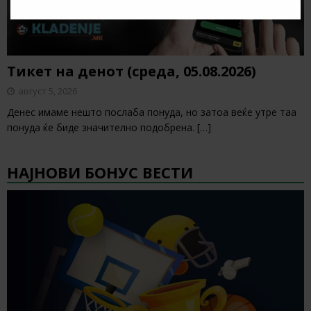
Тикет на денот (среда, 05.08.2026)
август 5, 2026
Денес имаме нешто послаба понуда, но затоа веќе утре таа
понуда ќе биде значително подобрена.
[…]
НАЈНОВИ БОНУС ВЕСТИ