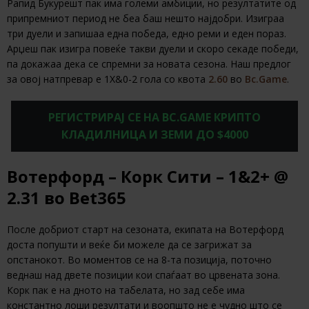
Рапид Букурешт пак има големи амбиции, но резултатите од
припремниот период не беа баш нешто најдобри. Изиграа
три дуели и запишаа една победа, едно реми и еден пораз.
Арџеш пак изигра повеќе такви дуели и скоро секаде победи,
па докажаа дека се спремни за новата сезона. Наш предлог
за овој натпревар е 1Х&0-2 гола со квота
2.60
во
Bc.Game
.
РЕГИСТРИРАЈ СЕ НА BC.GAME КРИПТО
КЛАДИЛНИЦА И ЗЕМИ ДО $4000
Вотерфорд – Корк Сити – 1&2+ @
2.31 во Bet365
После добриот старт на сезоната, екипата на Вотерфорд
доста попушти и веќе би можеле да се загрижат за
опстанокот. Во моментов се на 8-та позиција, поточно
веднаш над двете позиции кои спаѓаат во црвената зона.
Корк пак е на дното на табелата, но зад себе има
константно лоши резултати и воопшто не е чудно што се