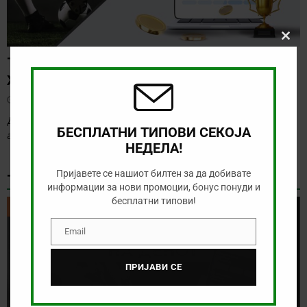
Clos
this
ТИП НА ДЕНОТ (05.08.2026, 21:15)
modu
ХАФНАРФЈАРДАР – РЕЈКАВИК
август 5, 2026
Денес нема солидна понуда за обложување, а ние ќе го
БЕСПЛАТНИ ТИПОВИ СЕКОЈА
анализираме дуелот од исландската лига
[…]
НЕДЕЛА!
Пријавете се нашиот билтен за да добивате
ТИКЕТ НА ДЕНОТ
информации за нови промоции, бонус понуди и
бесплатни типови!
ТИКЕТ НА ДЕНОТ
Email
Email
ПРИЈАВИ СЕ