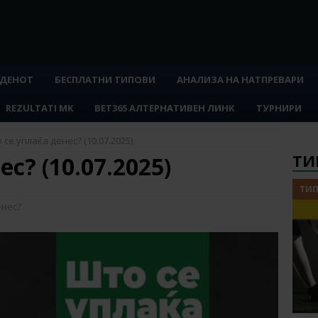
 ДЕНОТ
БЕСПЛАТНИ ТИПОВИ
АНАЛИЗА НА НАТПРЕВАРИ
REZULTATI MK
BET365 АЛТЕРНАТИВЕН ЛИНК
ТУРНИРИ
 се уплаќа денес? (10.07.2025)
ТИ
с? (10.07.2025)
ТИП
енес?