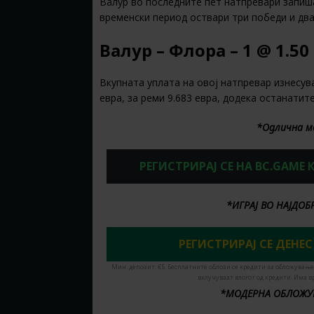
Валур во последните пет натпревари запиш
временски период оствари три победи и два
Валур – Флора – 1 @ 1.50
Вкупната уплата на овој натпревар изнесува
евра, за реми 9.683 евра, додека останатит
*Одлична м
РЕГИСТРИРАЈ СЕ НА BC.GAME
*ИГРАЈ ВО НАЈДО
РЕГИСТРИРАЈ СЕ ДЕНЕС
Мин. депозит: €5. Бесплатните облози се кредити за обложување
вклучуваат влогот од кредити. Има в
*МОДЕРНА ОБЛОЖУ