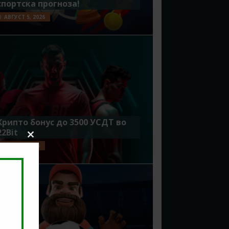
спортска прогноза!
АВГУСТ 5, 2026
Крипто бонус до 3500 УСДТ во
22Bit
Close
ЈУЛИ 29, 2026
this
module