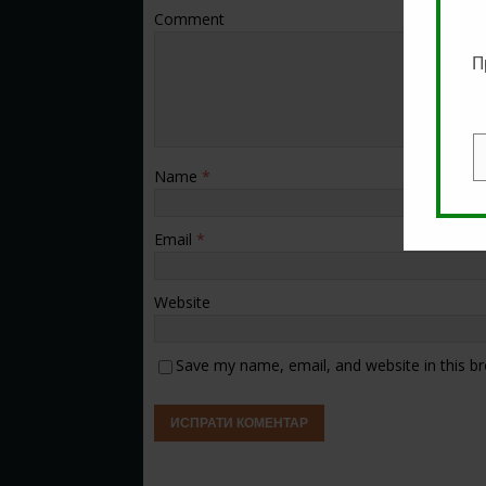
Comment
П
E
Name
*
Email
*
Website
Save my name, email, and website in this b