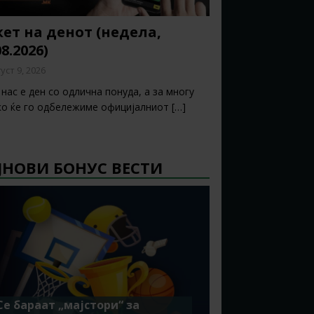
ет на денот (недела,
08.2026)
уст 9, 2026
нас е ден со одлична понуда, а за многу
ко ќе го одбележиме официјалниот
[…]
ЈНОВИ БОНУС ВЕСТИ
Се бараат „мајстори“ за