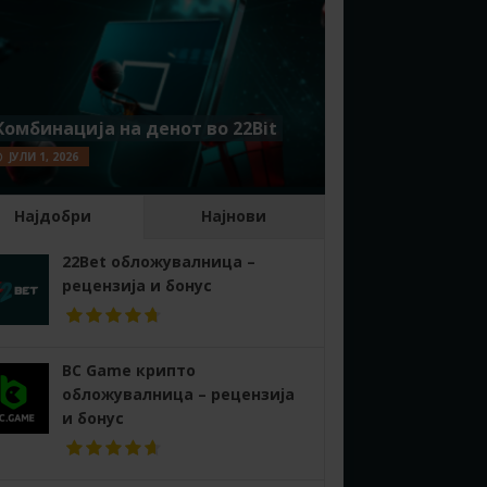
Комбинација на денот во 22Bit
ЈУЛИ 1, 2026
Најдобри
Најнови
22Bet обложувалница –
рецензија и бонус
BC Game крипто
обложувалница – рецензија
и бонус