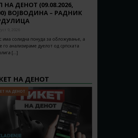
 НА ДЕНОТ (09.08.2026,
:00) ВОЈВОДИНА – РАДНИК
РДУЛИЦА
уст 9, 2026
с има солидна понуда за обложување, а
ќе го анализираме дуелот од српската
рлига
[…]
КЕТ НА ДЕНОТ
ЕТ НА ДЕНОТ