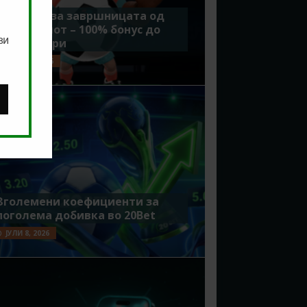
Идеално за завршницата од
Мундијалот – 100% бонус до
ви
7500 денари
ЈУЛИ 15, 2026
Зголемени коефициенти за
поголема добивка во 20Bet
ЈУЛИ 8, 2026