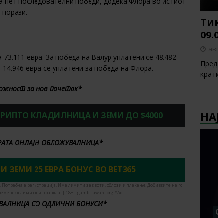
а пет последователни победи, додека Флора во истиот
 порази.
Тик
09.
авг
 73.111 евра. За победа на Валур уплатени се 48.482
Пред 
е 14.946 евра се уплатени за победа на Флора.
крат
ожност за нов почеток*
НА
 КРИПТО КЛАДИЛНИЦА И ЗЕМИ ДО $4000
БРАТА ОНЛАЈН ОБЛОЖУВАЛНИЦА*
 И ЗЕМИ 25 ЕВРА БОНУС ВО BET365
. Потребна е регистрација. Има лимити за квоти, облози и плаќање. Добивките не го
ременски лимити и правила. | 18+ | gambleaware.org #Ad
ВАЛНИЦА СО ОДЛИЧНИ БОНУСИ*