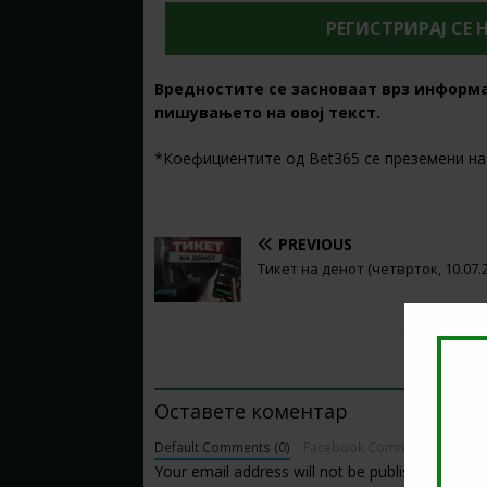
РЕГИСТРИРАЈ СЕ 
Вредностите се засноваат врз информ
пишувањето на овој текст.
*Коефициентите од Bet365 се преземени на 
PREVIOUS
Тикет на денот (четврток, 10.07.
BE THE FIRST TO COMMENT
Оставете коментар
Default Comments (0)
Facebook Comments
Your email address will not be published.