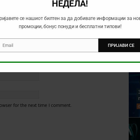
НЕДЕЛА!
ријавете се нашиот билтен за да добивате информации за но
промоции, бонус понуди и бесплатни типови!
Email
ПРИЈАВИ СЕ
mail
rowser for the next time I comment.