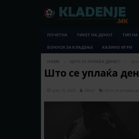
ПОЧЕТНА
ТИКЕТ НА ДЕНОТ
ТИП НА
БОНУСИ ЗА КЛАДЕЊЕ
КАЗИНО ИГРИ
HOME
ШТО СЕ УПЛАЌА ДЕНЕС?
Што
Што се уплаќа дене
јули 10, 2025
Viktor
Што се уплаќа д