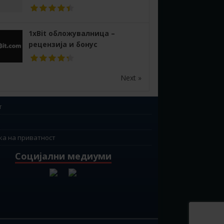
1xBit обложувалница –
рецензија и бонус
Next »
т
ка на приватност
Социјални медиуми