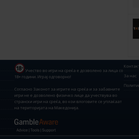
Контак
Учество во игри на среќа е дозволено за лица со
За нас
18+ години. Играј одговорно!
Полити
Согласно Законот за игрите на среќа и за забавните
игри не е дозволено физичко лице да учествува во
странски игри на среќа, во кои влоговите се уплаќаат
на територијата на Македонија.