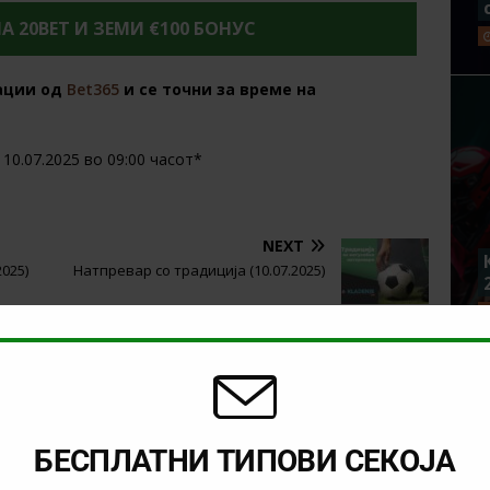
НА 20BET И ЗЕМИ €100 БОНУС
ации од
Bet365
и се точни за време на
10.07.2025 во 09:00 часот*
NEXT
2025)
Натпревар со традиција (10.07.2025)
БЕСПЛАТНИ ТИПОВИ СЕКОЈА