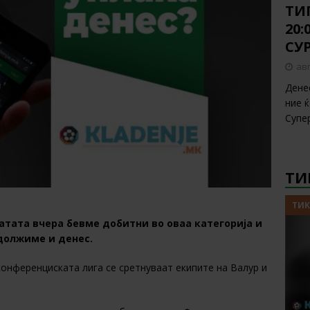
ТИП
20
СУ
авг
Дене
ние 
Супе
ТИ
ТИК
тата вчера бевме добитни во оваа категорија и
должиме и денес.
конференциската лига се сретнуваат екипите на Валур и