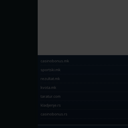
casinobonus.mk
sportski.mk
rezultat.mk
kvota.mk
taratur.com
kladjenje.rs
casinobonus.rs